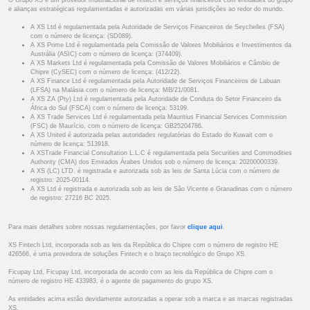
O Grupo XS é um provedor multinacional de fintech e serviços financeiros com entidades do grupo
e alianças estratégicas regulamentadas e autorizadas em várias jurisdições ao redor do mundo.
A XS Ltd é regulamentada pela Autoridade de Serviços Financeiros de Seychelles (FSA)
com o número de licença: (SD089).
A XS Prime Ltd é regulamentada pela Comissão de Valores Mobiliários e Investimentos da
Austrália (ASIC) com o número de licença: (374409).
A XS Markets Ltd é regulamentada pela Comissão de Valores Mobiliários e Câmbio de
Chipre (CySEC) com o número de licença: (412/22).
A XS Finance Ltd é regulamentada pela Autoridade de Serviços Financeiros de Labuan
(LFSA) na Malásia com o número de licença: MB/21/0081.
A XS ZA (Pty) Ltd é regulamentada pela Autoridade de Conduta do Setor Financeiro da
África do Sul (FSCA) com o número de licença: 53199.
A XS Trade Services Ltd é regulamentada pela Mauritius Financial Services Commission
(FSC) de Maurício, com o número de licença: GB25204786.
A XS United é autorizada pelas autoridades regulatórias do Estado do Kuwait com o
número de licença: 513918.
A XSTrade Financial Consultation L.L.C é regulamentada pela Securities and Commodities
Authority (CMA) dos Emirados Árabes Unidos sob o número de licença: 20200000339.
A XS (LC) LTD. é registrada e autorizada sob as leis de Santa Lúcia com o número de
registro: 2025-00114.
A XS Ltd é registrada e autorizada sob as leis de São Vicente e Granadinas com o número
de registro: 27216 BC 2025.
Para mais detalhes sobre nossas regulamentações, por favor
clique aqui
.
XS Fintech Ltd, incorporada sob as leis da República do Chipre com o número de registro HE
426566, é uma provedora de soluções Fintech e o braço tecnológico do Grupo XS.
Ficupay Ltd, Ficupay Ltd, incorporada de acordo com as leis da República de Chipre com o
número de registro HE 433983, é o agente de pagamento do grupo XS.
As entidades acima estão devidamente autorizadas a operar sob a marca e as marcas registradas
XS.