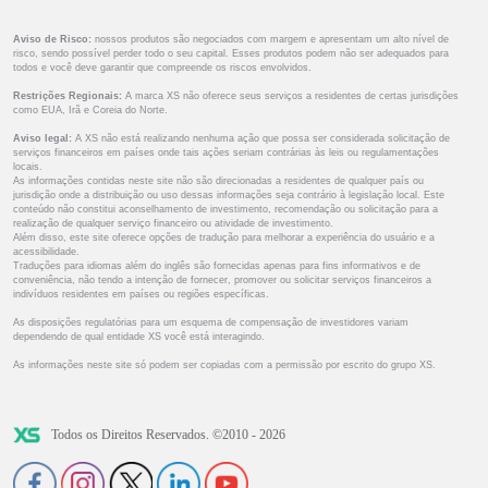
Aviso de Risco:
nossos produtos são negociados com margem e apresentam um alto nível de
risco, sendo possível perder todo o seu capital. Esses produtos podem não ser adequados para
todos e você deve garantir que compreende os riscos envolvidos.
Restrições Regionais:
A marca XS não oferece seus serviços a residentes de certas jurisdições
como EUA, Irã e Coreia do Norte.
Aviso legal:
A XS não está realizando nenhuma ação que possa ser considerada solicitação de
serviços financeiros em países onde tais ações seriam contrárias às leis ou regulamentações
locais.
As informações contidas neste site não são direcionadas a residentes de qualquer país ou
jurisdição onde a distribuição ou uso dessas informações seja contrário à legislação local. Este
conteúdo não constitui aconselhamento de investimento, recomendação ou solicitação para a
realização de qualquer serviço financeiro ou atividade de investimento.
Além disso, este site oferece opções de tradução para melhorar a experiência do usuário e a
acessibilidade.
Traduções para idiomas além do inglês são fornecidas apenas para fins informativos e de
conveniência, não tendo a intenção de fornecer, promover ou solicitar serviços financeiros a
indivíduos residentes em países ou regiões específicas.
As disposições regulatórias para um esquema de compensação de investidores variam
dependendo de qual entidade XS você está interagindo.
As informações neste site só podem ser copiadas com a permissão por escrito do grupo XS.
Todos os Direitos Reservados. ©2010 - 2026