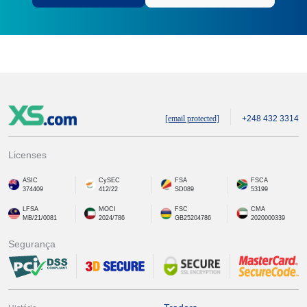
[email protected]
+248 432 3314
Licenses
ASIC
CySEC
FSA
FSCA
374409
412/22
SD089
53199
LFSA
MOCI
FSC
CMA
MB/21/0081
2024/786
GB25204786
2020000339
Segurança