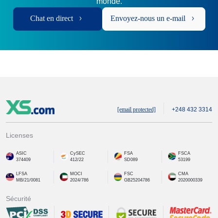
monde.
Chat en direct
Envoyez-nous un e-mail
[email protected]
+248 432 3314
Licenses
ASIC
CySEC
FSA
FSCA
374409
412/22
SD089
53199
LFSA
MOCI
FSC
CMA
MB/21/0081
2024/786
GB25204786
2020000339
Sécurité