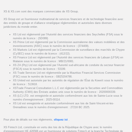
XS & XS.com sont des marques commerciales de XS Group.
XS Group est un fournisseur multinational de services financiers et de technologie financière avec
des entités de groupe et d’alliance stratégique réglementées et autorisées dans diverses
juridictions du monde entier.
XS Ltd est réglementé par l'Autorité des services financiers des Seychelles (FSA) sous le
numéro de licence : (SD089)
XS Prime Ltd est réglementé par la Commission australienne des valeurs mobilières et des
investissements (ASIC) sous le numéro de licence : (374409).
XS Markets Ltd est réglementé par la Commission de surveillance des marchés de Chypre
(CySEC) sous le numéro de licence : (412/22).
XS Finance Ltd est réglementé par l'Autorité des services financiers de Labuan (LFSA) en
Malaisie sous le numéro de licence : MB/21/0081.
XS ZA (Pty) Ltd est réglementé par l'Autorité sud-africaine de conduite du secteur financier
(FSCA) sous le numéro de licence : 53199.
XS Trade Services Ltd est réglementée par la Mauritius Financial Services Commission
(FSC) sous le numéro de licence : GB25204786.
XS United est autorisée par les autorités de régulation de l’État du Koweït sous le numéro
de licence : 513918.
XSTrade Financial Consultation L.L.C est réglementée par la Securities and Commodities
Authority (CMA) des Émirats arabes unis sous le numéro de licence : 20200000339.
XS (LC) LTD. est enregistrée et autorisée conformément aux lois de Sainte-Lucie sous le
numéro d’enregistrement : 2025-00114.
XS Ltd est enregistrée et autorisée conformément aux lois de Saint-Vincent-et-les-
Grenadines sous le numéro d’enregistrement : 27216 BC 2025.
Pour plus de détails sur nos règlements,
cliquez ici
.
XS Fintech Ltd, constituée en vertu des lois de la République de Chypre avec le numéro
d’enregistrement HE 426566 est un fournisseur de solutions Fintech et la branche Technologie de