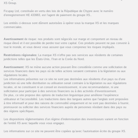
XS Group.
Ficupay Ltd, constituée en vertu des lois de la République de Chypre avec le numéro
d’enregistrement HE 433983, est l’agent de paiement du groupe XS..
Les entités ci-dessus sont dûment autorisées à opérer sous la marque XS et les marques
commerciales.
Avertissement
de risque: nos produits sont négociés sur marge et comportent un niveau de
risque élevé et il est possible de perdre tout votre capital. Ces produits peuvent ne pas convenir à
tout le monde, et vous devez vous assurer que vous comprenez les risques impliqués.
Restrictions régionales:
La marque XS n’offre pas ses services aux résidents de certaines
juridictions telles que les États-Unis, l’Iran et la Corée du Nord.
Avertissement:
XS ne mène aucune action pouvant être considérée comme une sollicitation de
services financiers dans les pays où de telles actions seraient contraires à la législation ou aux
régulations locales.
Les informations présentes sur ce site ne sont pas destinées aux résidents d'un pays ou d'une
juridiction où une telle distribution ou utilisation serait contraire à la législation ou aux régulations
locales, et ne constituent ni un conseil en investissement, ni une recommandation, ni une
sollicitation pour participer à des services financiers ou à des activités d'investissement.
De plus, ce site propose des options de traduction linguistique pour améliorer l'expérience
utilisateur et l'accessibilité. Les traductions dans des langues autres que l'anglais sont proposées
à titre informatif et pour des raisons de commodité uniquement et ne sont pas destinées à fournir,
promouvoir ou solliciter des services financiers auprès de personnes résidant dans des pays ou
des régions spécifiques.
Les dispositions réglementaires d’un régime d’indemnisation des investisseurs varient en fonction
de l’entité XS avec laquelle vous vous engagez.
Les informations sur ce site ne peuvent être copiées qu’avec l’autorisation écrite du groupe XS.