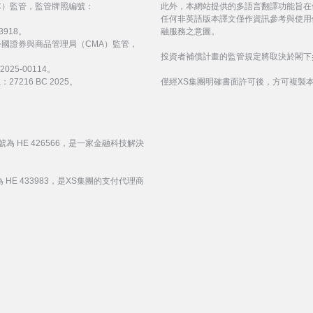
會（FSC）監管，監管牌照編號：
此外，本網站提供的多語言翻譯功能旨在
任何非英語版本譯文僅作資訊參考與使用
3918。
融服務之意圖。
受阿拉伯聯合大公國證券與商品管理局（CMA）監管，
投資者補償計畫的監管規定將取決於閣下
25-00114。
216 BC 2025。
僅經XS集團明確書面許可後，方可複製
號為 HE 426566，是一家金融科技解決
 HE 433983，是XS集團的支付代理商