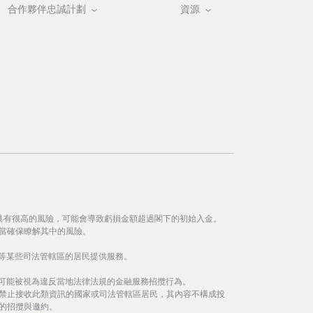
合作夥伴忠誠計劃
資源
具有很高的風險，可能會導致虧損金額超過閣下的初始入金。
當確保瞭解其中的風險。
等某些司法管轄區的居民提供服務。
事可能被視為違反當地法律法規的金融服務招攬行為。
禁止接收此類資訊的國家或司法管轄區居民，其內容不構成投
的招攬與邀約。