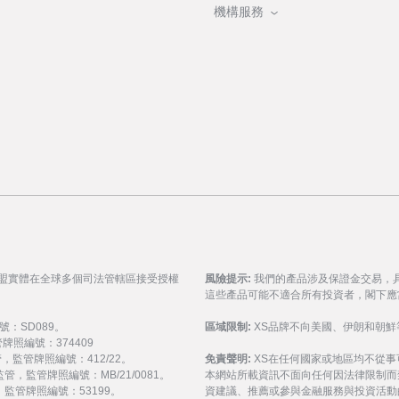
機構服務
聯盟實體在全球多個司法管轄區接受授權
風險提示:
我們的產品涉及保證金交易，
這些產品可能不適合所有投資者，閣下應
號：SD089。
區域限制:
XS品牌不向美國、伊朗和朝鮮
監管牌照編號：374409
 監管，監管牌照編號：412/22。
免責聲明:
XS在任何國家或地區均不從
) 監管，監管牌照編號：MB/21/0081。
本網站所載資訊不面向任何因法律限制而
監管，監管牌照編號：53199。
資建議、推薦或參與金融服務與投資活動