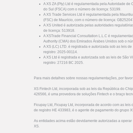
A XS ZA (Pty) Ltd é regulamentada pela Autoridade de 
do Sul (FSCA) com o número de licença: 53199.
A XS Trade Services Ltd é regulamentada pela Mauriti
(FSC) de Maurício, com o número de licença: GB25204
A XS United é autorizada pelas autoridades regulatóri
de licença: 513918.
A XSTrade Financial Consultation L.L.C é regulamenta
Authority (CMA) dos Emirados Árabes Unidos sob o nú
A XS (LC) LTD. é registrada e autorizada sob as leis d
registro: 2025-00114.
A XS Ltd é registrada e autorizada sob as leis de São
registro: 27216 BC 2025.
Para mais detalhes sobre nossas regulamentações, por favo
XS Fintech Ltd, incorporada sob as leis da República do Chi
426566, é uma provedora de soluções Fintech e o braço tecn
Ficupay Ltd, Ficupay Ltd, incorporada de acordo com as lei
de registro HE 433983, é o agente de pagamento do grupo X
As entidades acima estão devidamente autorizadas a operar 
XS.