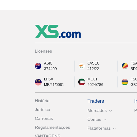
Licenses
ASIC
CySEC
FS
374409
412/22
SD
LFSA
MOCI
FS
MB/21/0081
2024/786
GB
História
Traders
I
Jurídico
Mercados
Carreiras
Contas
Regulamentações
Plataformas
VANTAGENS