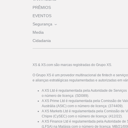
PRÊMIOS
EVENTOS
Segurança
Media
Cidadania
XS & XS.com são marcas registradas do Grupo XS.
O Grupo XS é um provedor multinacional de fintech e serviço
e alianças estratégicas regulamentadas e autorizadas em vár
A XS Ltd é regulamentada pela Autoridade de Serviços
o número de licença: (SD089).
A XS Prime Ltd é regulamentada pela Comissão de Valo
Austrália (ASIC) com o número de licença: (374409).
A XS Markets Ltd é regulamentada pela Comissão de Va
Chipre (CySEC) com o número de licença: (412/22).
A XS Finance Ltd é regulamentada pela Autoridade de 
(LFSA) na Malásia com o número de licença: MB/21/00