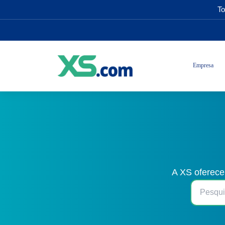
To
Empresa
A XS oferece