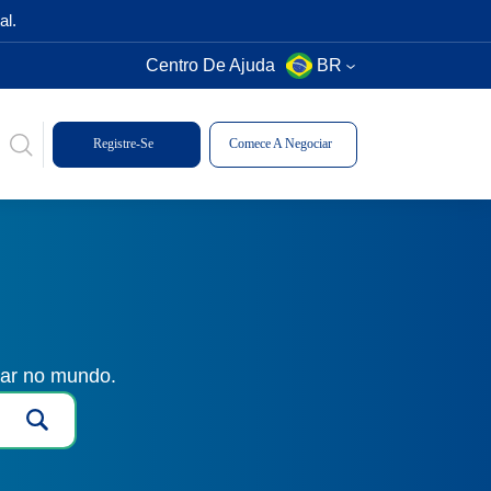
al.
Centro De Ajuda
BR
Registre-Se
Comece A Negociar
gar no mundo.