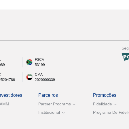
Seg
A
FSCA
089
53199
C
CMA
25204786
2020000339
nvestidores
Parceiros
Promoções
PAMM
Partner Programs
Fidelidade
Institucional
Programa De Fideli