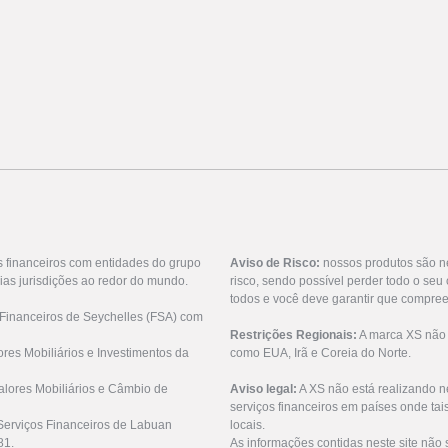
s financeiros com entidades do grupo
Aviso de Risco:
nossos produtos são n
ias jurisdições ao redor do mundo.
risco, sendo possível perder todo o se
todos e você deve garantir que compree
 Financeiros de Seychelles (FSA) com
Restrições Regionais:
A marca XS não o
res Mobiliários e Investimentos da
como EUA, Irã e Coreia do Norte.
lores Mobiliários e Câmbio de
Aviso legal:
A XS não está realizando n
serviços financeiros em países onde tai
Serviços Financeiros de Labuan
locais.
81.
As informações contidas neste site não 