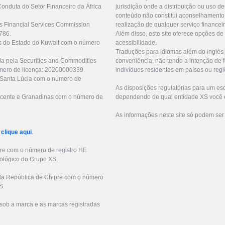
Conduta do Setor Financeiro da África
jurisdição onde a distribuição ou uso de
conteúdo não constitui aconselhamento 
us Financial Services Commission
realização de qualquer serviço financei
786.
Além disso, este site oferece opções de
as do Estado do Kuwait com o número
acessibilidade.
Traduções para idiomas além do inglês 
da pela Securities and Commodities
conveniência, não tendo a intenção de fo
mero de licença: 20200000339.
indivíduos residentes em países ou regi
e Santa Lúcia com o número de
As disposições regulatórias para um e
 Vicente e Granadinas com o número de
dependendo de qual entidade XS você e
As informações neste site só podem ser
r
clique aqui
.
pre com o número de registro HE
ológico do Grupo XS.
s da República de Chipre com o número
S.
sob a marca e as marcas registradas