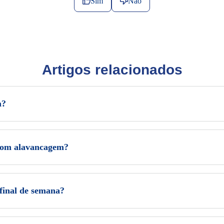
Sim
Não
Artigos relacionados
m?
com alavancagem?
final de semana?