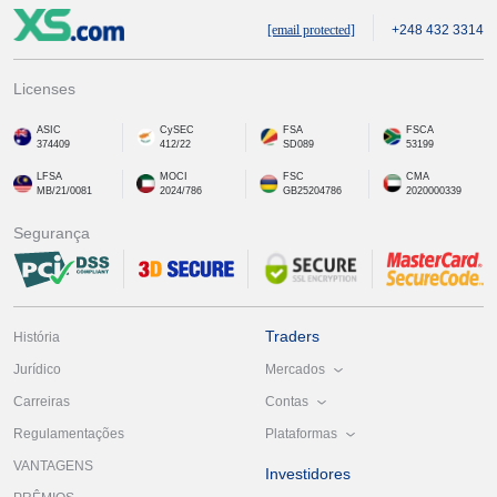
[email protected]
+248 432 3314
Licenses
ASIC
CySEC
FSA
FSCA
374409
412/22
SD089
53199
LFSA
MOCI
FSC
CMA
MB/21/0081
2024/786
GB25204786
2020000339
Segurança
Traders
História
Mercados
Jurídico
Contas
Carreiras
Plataformas
Regulamentações
VANTAGENS
Investidores