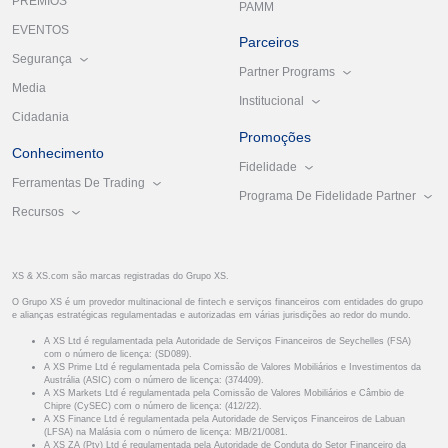
PRÊMIOS
PAMM
EVENTOS
Parceiros
Segurança
Partner Programs
Media
Institucional
Cidadania
Promoções
Conhecimento
Fidelidade
Ferramentas De Trading
Programa De Fidelidade Partner
Recursos
XS & XS.com são marcas registradas do Grupo XS.
O Grupo XS é um provedor multinacional de fintech e serviços financeiros com entidades do grupo
e alianças estratégicas regulamentadas e autorizadas em várias jurisdições ao redor do mundo.
A XS Ltd é regulamentada pela Autoridade de Serviços Financeiros de Seychelles (FSA)
com o número de licença: (SD089).
A XS Prime Ltd é regulamentada pela Comissão de Valores Mobiliários e Investimentos da
Austrália (ASIC) com o número de licença: (374409).
A XS Markets Ltd é regulamentada pela Comissão de Valores Mobiliários e Câmbio de
Chipre (CySEC) com o número de licença: (412/22).
A XS Finance Ltd é regulamentada pela Autoridade de Serviços Financeiros de Labuan
(LFSA) na Malásia com o número de licença: MB/21/0081.
A XS ZA (Pty) Ltd é regulamentada pela Autoridade de Conduta do Setor Financeiro da