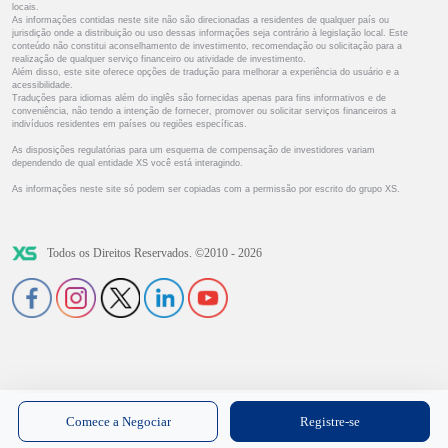
locais.
As informações contidas neste site não são direcionadas a residentes de qualquer país ou
jurisdição onde a distribuição ou uso dessas informações seja contrário à legislação local. Este
conteúdo não constitui aconselhamento de investimento, recomendação ou solicitação para a
realização de qualquer serviço financeiro ou atividade de investimento.
Além disso, este site oferece opções de tradução para melhorar a experiência do usuário e a
acessibilidade.
Traduções para idiomas além do inglês são fornecidas apenas para fins informativos e de
conveniência, não tendo a intenção de fornecer, promover ou solicitar serviços financeiros a
indivíduos residentes em países ou regiões específicas.
As disposições regulatórias para um esquema de compensação de investidores variam
dependendo de qual entidade XS você está interagindo.
As informações neste site só podem ser copiadas com a permissão por escrito do grupo XS.
Todos os Direitos Reservados. ©2010 - 2026
Comece a Negociar
Registre-se