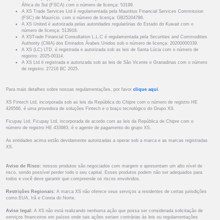
África do Sul (FSCA) com o número de licença: 53199.
A XS Trade Services Ltd é regulamentada pela Mauritius Financial Services Commission
(FSC) de Maurício, com o número de licença: GB25204786.
A XS United é autorizada pelas autoridades regulatórias do Estado do Kuwait com o
número de licença: 513918.
A XSTrade Financial Consultation L.L.C é regulamentada pela Securities and Commodities
Authority (CMA) dos Emirados Árabes Unidos sob o número de licença: 20200000339.
A XS (LC) LTD. é registrada e autorizada sob as leis de Santa Lúcia com o número de
registro: 2025-00114.
A XS Ltd é registrada e autorizada sob as leis de São Vicente e Granadinas com o número
de registro: 27216 BC 2025.
Para mais detalhes sobre nossas regulamentações, por favor
clique aqui
.
XS Fintech Ltd, incorporada sob as leis da República do Chipre com o número de registro HE
426566, é uma provedora de soluções Fintech e o braço tecnológico do Grupo XS.
Ficupay Ltd, Ficupay Ltd, incorporada de acordo com as leis da República de Chipre com o
número de registro HE 433983, é o agente de pagamento do grupo XS.
As entidades acima estão devidamente autorizadas a operar sob a marca e as marcas registradas
XS.
Aviso de Risco:
nossos produtos são negociados com margem e apresentam um alto nível de
risco, sendo possível perder todo o seu capital. Esses produtos podem não ser adequados para
todos e você deve garantir que compreende os riscos envolvidos.
Restrições Regionais:
A marca XS não oferece seus serviços a residentes de certas jurisdições
como EUA, Irã e Coreia do Norte.
Aviso legal:
A XS não está realizando nenhuma ação que possa ser considerada solicitação de
serviços financeiros em países onde tais ações seriam contrárias às leis ou regulamentações