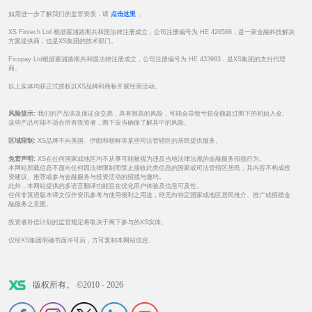
如需进一步了解我们的监管资质，请
点击这里
。
XS Fintech Ltd 根据塞浦路斯共和国法律注册成立，公司注册编号为 HE 426566，是一家金融科技解决
方案提供商，也是XS集团的技术部门。
Ficupay Ltd根据塞浦路斯共和国法律注册成立，公司注册编号为 HE 433983，是XS集团的支付代理
商。
以上实体均获正式授权以XS品牌和商标开展经营活动。
风险提示:
我们的产品涉及保证金交易，具有很高的风险，可能会导致亏损金额超过阁下的初始入金。
这些产品可能不适合所有投资者，阁下应当确保了解其中的风险。
区域限制:
XS品牌不向美国、伊朗和朝鲜等某些司法管辖区的居民提供服务。
免责声明:
XS在任何国家或地区均不从事可能被视为违反当地法律法规的金融服务招揽行为。
本网站所载信息不面向任何因法律限制而禁止接收此类信息的国家或司法管辖区居民，其内容不构成投
资建议、推荐或参与金融服务与投资活动的招揽与邀约。
此外，本网站提供的多语言翻译功能旨在优化用户体验及信息可及性。
任何非英语版本译文仅作资讯参考与使用便利之用途，绝无向特定国家或地区居民推介、推广或招揽金
融服务之意图。
投资者补偿计划的监管规定将取决于阁下参与的XS实体。
仅经XS集团明确书面许可后，方可复制本网站信息。
版权所有。 ©2010 - 2026