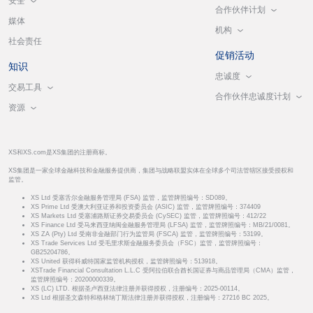
安全
合作伙伴计划
媒体
机构
社会责任
促销活动
知识
忠诚度
交易工具
合作伙伴忠诚度计划
资源
XS和XS.com是XS集团的注册商标。
XS集团是一家全球金融科技和金融服务提供商，集团与战略联盟实体在全球多个司法管辖区接受授权和
监管。
XS Ltd 受塞舌尔金融服务管理局 (FSA) 监管，监管牌照编号：SD089。
XS Prime Ltd 受澳大利亚证券和投资委员会 (ASIC) 监管，监管牌照编号：374409
XS Markets Ltd 受塞浦路斯证券交易委员会 (CySEC) 监管，监管牌照编号：412/22
XS Finance Ltd 受马来西亚纳闽金融服务管理局 (LFSA) 监管，监管牌照编号：MB/21/0081。
XS ZA (Pty) Ltd 受南非金融部门行为监管局 (FSCA) 监管，监管牌照编号：53199。
XS Trade Services Ltd 受毛里求斯金融服务委员会（FSC）监管，监管牌照编号：
GB25204786。
XS United 获得科威特国家监管机构授权，监管牌照编号：513918。
XSTrade Financial Consultation L.L.C 受阿拉伯联合酋长国证券与商品管理局（CMA）监管，
监管牌照编号：20200000339。
XS (LC) LTD. 根据圣卢西亚法律注册并获得授权，注册编号：2025-00114。
XS Ltd 根据圣文森特和格林纳丁斯法律注册并获得授权，注册编号：27216 BC 2025。