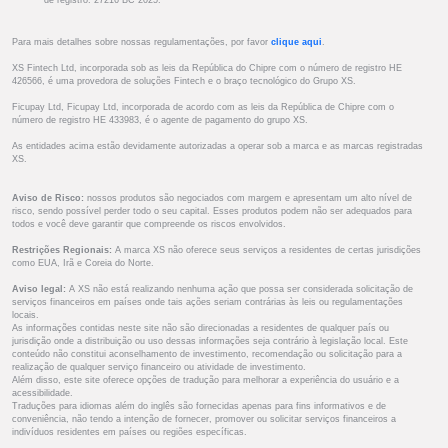
de registro: 27216 BC 2025.
Para mais detalhes sobre nossas regulamentações, por favor
clique aqui
.
XS Fintech Ltd, incorporada sob as leis da República do Chipre com o número de registro HE
426566, é uma provedora de soluções Fintech e o braço tecnológico do Grupo XS.
Ficupay Ltd, Ficupay Ltd, incorporada de acordo com as leis da República de Chipre com o
número de registro HE 433983, é o agente de pagamento do grupo XS.
As entidades acima estão devidamente autorizadas a operar sob a marca e as marcas registradas
XS.
Aviso de Risco:
nossos produtos são negociados com margem e apresentam um alto nível de
risco, sendo possível perder todo o seu capital. Esses produtos podem não ser adequados para
todos e você deve garantir que compreende os riscos envolvidos.
Restrições Regionais:
A marca XS não oferece seus serviços a residentes de certas jurisdições
como EUA, Irã e Coreia do Norte.
Aviso legal:
A XS não está realizando nenhuma ação que possa ser considerada solicitação de
serviços financeiros em países onde tais ações seriam contrárias às leis ou regulamentações
locais.
As informações contidas neste site não são direcionadas a residentes de qualquer país ou
jurisdição onde a distribuição ou uso dessas informações seja contrário à legislação local. Este
conteúdo não constitui aconselhamento de investimento, recomendação ou solicitação para a
realização de qualquer serviço financeiro ou atividade de investimento.
Além disso, este site oferece opções de tradução para melhorar a experiência do usuário e a
acessibilidade.
Traduções para idiomas além do inglês são fornecidas apenas para fins informativos e de
conveniência, não tendo a intenção de fornecer, promover ou solicitar serviços financeiros a
indivíduos residentes em países ou regiões específicas.