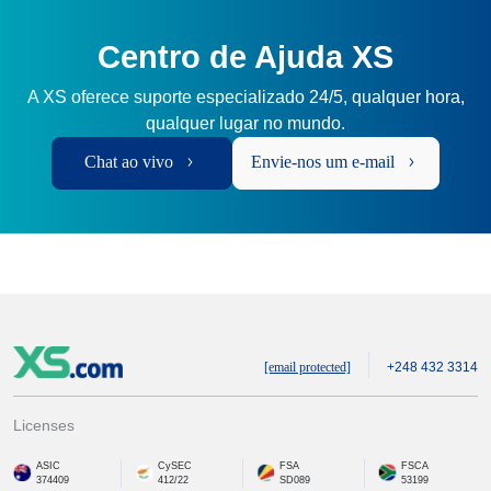
Centro de Ajuda XS
A XS oferece suporte especializado 24/5, qualquer hora,
qualquer lugar no mundo.
Chat ao vivo
Envie-nos um e-mail
[email protected]
+248 432 3314
Licenses
ASIC
CySEC
FSA
FSCA
374409
412/22
SD089
53199