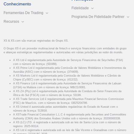
Conhecimento
Fidelidade
Ferramentas De Trading
Programa De Fidelidade Partner
Recursos
XS & XS.com são marcas registradas do Grupo XS.
O Grupo XS é um provedor multinacional de fintech e serviços financeiros com entidades do grupo
e alianças estratégicas regulamentadas e autorizadas em várias jurisdições ao redor do mundo.
A XS Ltd é regulamentada pela Autoridade de Serviços Financeiros de Seychelles (FSA)
com o número de licença: (SD089).
A XS Prime Ltd é regulamentada pela Comissão de Valores Mobiliários e Investimentos da
Austrália (ASIC) com o número de licença: (374409).
A XS Markets Ltd é regulamentada pela Comissão de Valores Mobiliários e Câmbio de
Chipre (CySEC) com o número de licença: (412/22).
A XS Finance Ltd é regulamentada pela Autoridade de Serviços Financeiros de Labuan
(LFSA) na Malásia com o número de licença: MB/21/0081.
A XS ZA (Pty) Ltd é regulamentada pela Autoridade de Conduta do Setor Financeiro da
África do Sul (FSCA) com o número de licença: 53199.
A XS Trade Services Ltd é regulamentada pela Mauritius Financial Services Commission
(FSC) de Maurício, com o número de licença: GB25204786.
A XS United é autorizada pelas autoridades regulatórias do Estado do Kuwait com o
número de licença: 513918.
A XSTrade Financial Consultation L.L.C é regulamentada pela Securities and Commodities
Authority (CMA) dos Emirados Árabes Unidos sob o número de licença: 20200000339.
A XS (LC) LTD. é registrada e autorizada sob as leis de Santa Lúcia com o número de
registro: 2025-00114.
A XS Ltd é registrada e autorizada sob as leis de São Vicente e Granadinas com o número