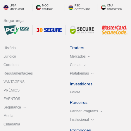
LFSA
MOCI
FSC
CMA
MB/21/0081
2024/786
GB25204786
2020000339
Segurança
Traders
História
Mercados
Jurídico
Contas
Carreiras
Plataformas
Regulamentações
VANTAGENS
Investidores
PRÊMIOS
PAMM
EVENTOS
Parceiros
Segurança
Partner Programs
Media
Institucional
Cidadania
Promoções