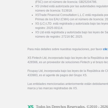
(FSC) con el número de licencia: GB25204786.
XS United está autorizada por las autoridades regulator
número de licencia: 513918.
XSTrade Financial Consultation L.L.C está regulada por
Primas de los EAU (CMA) con el número de licencia: 
XS (LC) LTD. está registrada y autorizada bajo las ley
registro: 2025-00114.
XS Ltd está registrada y autorizada bajo las leyes de S
número de registro: 27216 BC 2025.
Para más detalles sobre nuestras regulaciones, por favor
clic
XS Fintech Ltd, incorporado bajo las leyes de la República d
426566, es un proveedor de soluciones Fintech y el brazo te
Ficupay Ltd, incorporada bajo las leyes de la República de C
433983, es el agente de pagos del Grupo XS.
Las entidades mencionadas anteriormente están debidamente
marca y las marcas registradas de XS.
Todos los Derechos Reservados. ©2010 - 202