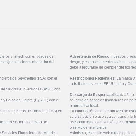
ieros y fintech con entidades del
Advertencia de Riesgo:
nuestros produ
rsas jurisdicciones alrededor del
riesgo, y es posible perder todo su cap
debe asegurarse de comprender los rie
ancieros de Seychelles (FSA) con el
Restricciones Regionales:
La marca XS 
jurisdicciones como EE.UU., Irán y Core
 de Valores e Inversiones (ASIC) con
Descargo de Responsabilidad:
XS no 
es y Bolsa de Chipre (CySEC) con el
solicitud de servicios financieros en pa
o normativa local.
icios Financieros de Labuan (LFSA) en
La información en este sitio web no está
su distribución o uso sea contrario a la 
ucta del Sector Financiero de
asesoramiento de inversión, recomendaci
o servicios financieros.
 Servicios Financieros de Mauricio
Asimismo, este sitio web ofrece opcione