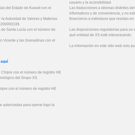
usuario y la accesibilidad.
ias del Estado de Kuwait con el
Las traducciones a idiomas distintos de
informativos y de conveniencia, y no est
 la Autoridad de Valores y Materias
financieros a individuos que residan en 
20200000339.
es de Santa Lucía con el número de
Las disposiciones regulatorias para un
qué entidad de XS esté interactuando.
an Vicente y las Granadinas con el
La información en este sitio web solo p
 aquí
.
e Chipre con el número de registro HE
cnológico del Grupo XS.
hipre con el número de registro HE
 autorizadas para operar bajo la
6