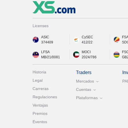
Licenses
ASIC
CySEC
FS
374409
412/22
SD
LFSA
MOCI
FS
MB/21/0081
2024/786
GB
Historia
Traders
In
Legal
Mercados
P
Carreras
Cuentas
Regulaciones
Plataformas
Ventajas
Premios
Eventos