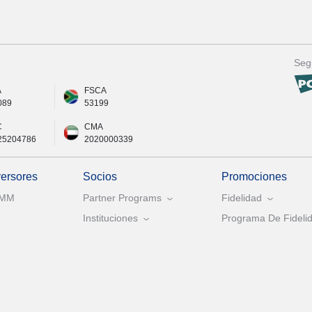
Seg
A
FSCA
089
53199
C
CMA
25204786
2020000339
versores
Socios
Promociones
AMM
Partner Programs
Fidelidad
Instituciones
Programa De Fidelid