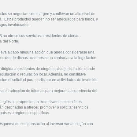
ctos se negocian con margen y conllevan un alto nivel de
ital. Estos productos pueden no ser adecuados para todos, y
sgos involucrados.
no ofrece sus servicios a residentes de ciertas
a del Norte.
lleva a cabo ninguna acción que pueda considerarse una
íses donde dichas acciones sean contrarias a la legislación
 dirigida a residentes de ningún país o jurisdicción donde
legislación o regulación local. Además, no constituye
ón ni solicitud para participar en actividades de inversión
s de traducción de idiomas para mejorar la experiencia del
l inglés se proporcionan exclusivamente con fines
án destinadas a ofrecer, promover o solicitar servicios
países o regiones específicas.
 esquema de compensación al inversor varían según con