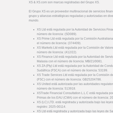
XS & XS.com son marcas registradas del Grupo XS.
El Grupo XS es un proveedor multinacional de servicios financ
grupo y alianzas estratégicas reguladas y autorizadas en dive
mundo.
XS Ltd está regulada por la Autoridad de Servicios Fin
número de licencia: (SD089).
XS Prime Ltd está regulada por la Comisión Australiana
el número de licencia: (374409).
XS Markets Ltd está regulada por la Comisión de Valor
número de licencia: (412/22).
XS Finance Ltd está regulada por la Autoridad de Serv
Malasia con el número de licencia: MB/21/0081.
XS ZA (Pty) Ltd está regulada por la Autoridad de Cond
Sudáfrica (FSCA) con el número de licencia: 53199.
XS Trade Services Ltd está regulada por la Comisión de
(FSC) con el número de licencia: GB25204786.
XS United está autorizada por las autoridades regulator
número de licencia: 513918.
XSTrade Financial Consultation L.L.C está regulada por
Primas de los EAU (CMA) con el número de licencia: 
XS (LC) LTD. está registrada y autorizada bajo las ley
registro: 2025-00114.
XS Ltd está registrada y autorizada bajo las leyes de S