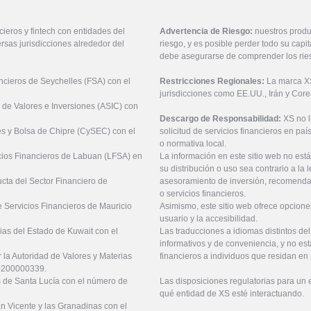
ieros y fintech con entidades del
Advertencia de Riesgo:
nuestros produ
rsas jurisdicciones alrededor del
riesgo, y es posible perder todo su cap
debe asegurarse de comprender los rie
ancieros de Seychelles (FSA) con el
Restricciones Regionales:
La marca XS 
jurisdicciones como EE.UU., Irán y Core
 de Valores e Inversiones (ASIC) con
Descargo de Responsabilidad:
XS no 
es y Bolsa de Chipre (CySEC) con el
solicitud de servicios financieros en pa
o normativa local.
icios Financieros de Labuan (LFSA) en
La información en este sitio web no está
su distribución o uso sea contrario a la 
ucta del Sector Financiero de
asesoramiento de inversión, recomendaci
o servicios financieros.
 Servicios Financieros de Mauricio
Asimismo, este sitio web ofrece opcione
usuario y la accesibilidad.
ias del Estado de Kuwait con el
Las traducciones a idiomas distintos de
informativos y de conveniencia, y no est
 la Autoridad de Valores y Materias
financieros a individuos que residan en 
20200000339.
es de Santa Lucía con el número de
Las disposiciones regulatorias para un
qué entidad de XS esté interactuando.
an Vicente y las Granadinas con el