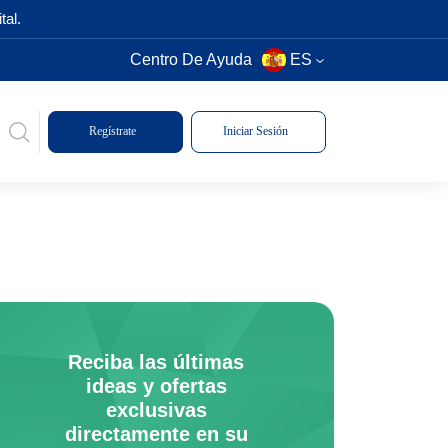
tal.
Centro De Ayuda
ES
Regístrate
Iniciar Sesión
Reciba las últimas
ideas y ofertas
exclusivas
directamente en su