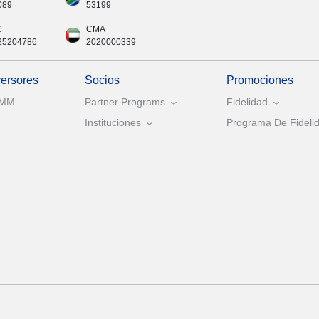
089
53199
C
CMA
25204786
2020000339
versores
Socios
Promociones
AMM
Partner Programs
Fidelidad
Instituciones
Programa De Fidelid