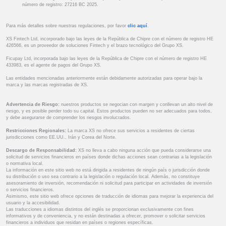
número de registro: 27216 BC 2025.
Para más detalles sobre nuestras regulaciones, por favor
clic aquí
.
XS Fintech Ltd, incorporado bajo las leyes de la República de Chipre con el número de registro HE
426566, es un proveedor de soluciones Fintech y el brazo tecnológico del Grupo XS.
Ficupay Ltd, incorporada bajo las leyes de la República de Chipre con el número de registro HE
433983, es el agente de pagos del Grupo XS.
Las entidades mencionadas anteriormente están debidamente autorizadas para operar bajo la
marca y las marcas registradas de XS.
Advertencia de Riesgo:
nuestros productos se negocian con margen y conllevan un alto nivel de
riesgo, y es posible perder todo su capital. Estos productos pueden no ser adecuados para todos,
y debe asegurarse de comprender los riesgos involucrados.
Restricciones Regionales:
La marca XS no ofrece sus servicios a residentes de ciertas
jurisdicciones como EE.UU., Irán y Corea del Norte.
Descargo de Responsabilidad:
XS no lleva a cabo ninguna acción que pueda considerarse una
solicitud de servicios financieros en países donde dichas acciones sean contrarias a la legislación
o normativa local.
La información en este sitio web no está dirigida a residentes de ningún país o jurisdicción donde
su distribución o uso sea contrario a la legislación o regulación local. Además, no constituye
asesoramiento de inversión, recomendación ni solicitud para participar en actividades de inversión
o servicios financieros.
Asimismo, este sitio web ofrece opciones de traducción de idiomas para mejorar la experiencia del
usuario y la accesibilidad.
Las traducciones a idiomas distintos del inglés se proporcionan exclusivamente con fines
informativos y de conveniencia, y no están destinadas a ofrecer, promover o solicitar servicios
financieros a individuos que residan en países o regiones específicas.