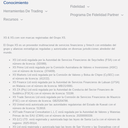
Conocimiento
Fidelidad
Herramientas De Trading
Programa De Fidelidad Partner
Recursos
XS & XS.com son marcas registradas del Grupo XS.
El Grupo XS es un proveedor multinacional de servicios financieros y fintech con entidades del
grupo y alianzas estratégicas reguladas y autorizadas en diversas jurisdicciones alrededor del
mundo.
XS Ltd está regulada por la Autoridad de Servicios Financieros de Seychelles (FSA) con el
número de licencia: (SD089).
XS Prime Ltd está regulada por la Comisión Australiana de Valores e Inversiones (ASIC)
con el número de licencia: (374409).
XS Markets Ltd está regulada por la Comisión de Valores y Bolsa de Chipre (CySEC) con
el número de licencia: (412/22).
XS Finance Ltd está regulada por la Autoridad de Servicios Financieros de Labuan (LFSA)
en Malasia con el número de licencia: MB/21/0081.
XS ZA (Pty) Ltd está regulada por la Autoridad de Conducta del Sector Financiero de
Sudáfrica (FSCA) con el número de licencia: 53199.
XS Trade Services Ltd está regulada por la Comisión de Servicios Financieros de Mauricio
(FSC) con el número de licencia: GB25204786.
XS United está autorizada por las autoridades regulatorias del Estado de Kuwait con el
número de licencia: 513918.
XSTrade Financial Consultation L.L.C está regulada por la Autoridad de Valores y Materias
Primas de los EAU (CMA) con el número de licencia: 20200000339.
XS (LC) LTD. está registrada y autorizada bajo las leyes de Santa Lucía con el número de
registro: 2025-00114.
XS Ltd está registrada y autorizada bajo las leyes de San Vicente y las Granadinas con el