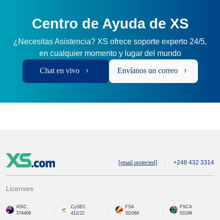
Centro de Ayuda de XS
¿Necesitas Asistencia? XS ofrece soporte experto 24/5,
en cualquier momento y lugar del mundo
Chat en vivo
Envíanos un correo
[email protected]
+248 432 3314
Licenses
ASIC
CySEC
FSA
FSCA
374409
412/22
SD089
53199