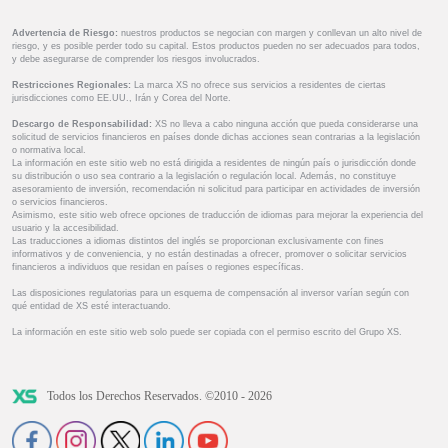
Advertencia de Riesgo:
nuestros productos se negocian con margen y conllevan un alto nivel de
riesgo, y es posible perder todo su capital. Estos productos pueden no ser adecuados para todos,
y debe asegurarse de comprender los riesgos involucrados.
Restricciones Regionales:
La marca XS no ofrece sus servicios a residentes de ciertas
jurisdicciones como EE.UU., Irán y Corea del Norte.
Descargo de Responsabilidad:
XS no lleva a cabo ninguna acción que pueda considerarse una
solicitud de servicios financieros en países donde dichas acciones sean contrarias a la legislación
o normativa local.
La información en este sitio web no está dirigida a residentes de ningún país o jurisdicción donde
su distribución o uso sea contrario a la legislación o regulación local. Además, no constituye
asesoramiento de inversión, recomendación ni solicitud para participar en actividades de inversión
o servicios financieros.
Asimismo, este sitio web ofrece opciones de traducción de idiomas para mejorar la experiencia del
usuario y la accesibilidad.
Las traducciones a idiomas distintos del inglés se proporcionan exclusivamente con fines
informativos y de conveniencia, y no están destinadas a ofrecer, promover o solicitar servicios
financieros a individuos que residan en países o regiones específicas.
Las disposiciones regulatorias para un esquema de compensación al inversor varían según con
qué entidad de XS esté interactuando.
La información en este sitio web solo puede ser copiada con el permiso escrito del Grupo XS.
Todos los Derechos Reservados. ©2010 - 2026