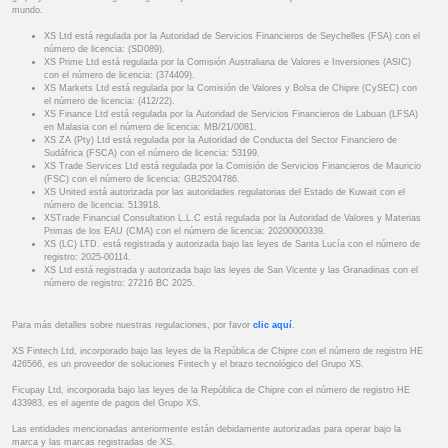
mundo.
XS Ltd está regulada por la Autoridad de Servicios Financieros de Seychelles (FSA) con el
número de licencia: (SD089).
XS Prime Ltd está regulada por la Comisión Australiana de Valores e Inversiones (ASIC)
con el número de licencia: (374409).
XS Markets Ltd está regulada por la Comisión de Valores y Bolsa de Chipre (CySEC) con
el número de licencia: (412/22).
XS Finance Ltd está regulada por la Autoridad de Servicios Financieros de Labuan (LFSA)
en Malasia con el número de licencia: MB/21/0081.
XS ZA (Pty) Ltd está regulada por la Autoridad de Conducta del Sector Financiero de
Sudáfrica (FSCA) con el número de licencia: 53199.
XS Trade Services Ltd está regulada por la Comisión de Servicios Financieros de Mauricio
(FSC) con el número de licencia: GB25204786.
XS United está autorizada por las autoridades regulatorias del Estado de Kuwait con el
número de licencia: 513918.
XSTrade Financial Consultation L.L.C está regulada por la Autoridad de Valores y Materias
Primas de los EAU (CMA) con el número de licencia: 20200000339.
XS (LC) LTD. está registrada y autorizada bajo las leyes de Santa Lucía con el número de
registro: 2025-00114.
XS Ltd está registrada y autorizada bajo las leyes de San Vicente y las Granadinas con el
número de registro: 27216 BC 2025.
Para más detalles sobre nuestras regulaciones, por favor
clic aquí
.
XS Fintech Ltd, incorporado bajo las leyes de la República de Chipre con el número de registro HE
426566, es un proveedor de soluciones Fintech y el brazo tecnológico del Grupo XS.
Ficupay Ltd, incorporada bajo las leyes de la República de Chipre con el número de registro HE
433983, es el agente de pagos del Grupo XS.
Las entidades mencionadas anteriormente están debidamente autorizadas para operar bajo la
marca y las marcas registradas de XS.