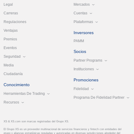
Mercados
Legal
Cuentas
Carreras
Plataformas
Regulaciones
Ventajas
Inversores
Premios
PAMM
Eventos
Socios
Seguridad
Partner Programs
Media
Instituciones
Ciudadanía
Promociones
Conocimiento
Fidelidad
Herramientas De Trading
Programa De Fidelidad Partner
Recursos
XS & XS.com son marcas registradas del Grupo XS.
El Grupo XS es un proveedor multinacional de servicios financieros y fintech con entidades del
grupo y alianzas estratégicas reguladas y autorizadas en diversas jurisdicciones alrededor del