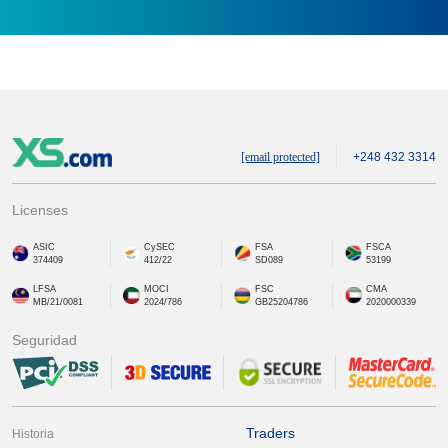
[email protected]
+248 432 3314
Licenses
ASIC
CySEC
FSA
FSCA
374409
412/22
SD089
53199
LFSA
MOCI
FSC
CMA
MB/21/0081
2024/786
GB25204786
2020000339
Seguridad
Traders
Historia