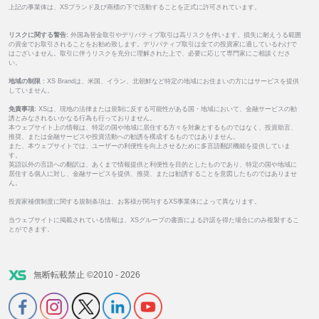
上記の事業体は、XSブランド及び商標の下で活動することを正式に許可されています。
リスクに関する警告:
外国為替金取引やデリバティブ取引は高リスクを伴います。損失に耐えうる範囲
の資金でお取引されることをお勧め致します。デリバティブ取引は全ての投資家に適しているわけで
はございません。取引に伴うリスクを充分に理解された上で、必要に応じて専門家にご相談くださ
い。
地域の制限 :
XS Brandは、米国、イラン、北朝鮮など特定の地域にお住まいの方にはサービスを提供
していません。
免責事項:
XSは、現地の法律または規制に反する可能性がある国・地域において、金融サービスの勧
誘とみなされるいかなる行為も行っておりません。
本ウェブサイト上の情報は、特定の国や地域に居住する方々を対象とするものではなく、投資助言、
推奨、または金融サービスや投資活動への勧誘を構成するものではありません。
また、本ウェブサイトでは、ユーザーの利便性を向上させるために多言語翻訳機能を提供していま
す。
英語以外の言語への翻訳は、あくまで情報提供と利便性を目的としたものであり、特定の国や地域に
居住する個人に対し、金融サービスを提供、推奨、または勧誘することを意図したものではありませ
ん。
投資家補償制度に関する規制条項は、お客様が関与するXS事業体によって異なります。
当ウェブサイトに掲載されている情報は、XSグループの書面による許諾を得た場合にのみ複製するこ
とができます。
無断転載禁止 ©2010 - 2026