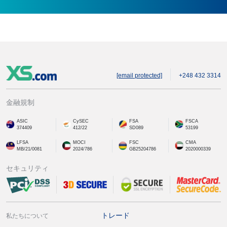
[email protected]
+248 432 3314
金融規制
ASIC
CySEC
FSA
FSCA
374409
412/22
SD089
53199
LFSA
MOCI
FSC
CMA
MB/21/0081
2024/786
GB25204786
2020000339
セキュリティ
トレード
私たちについて