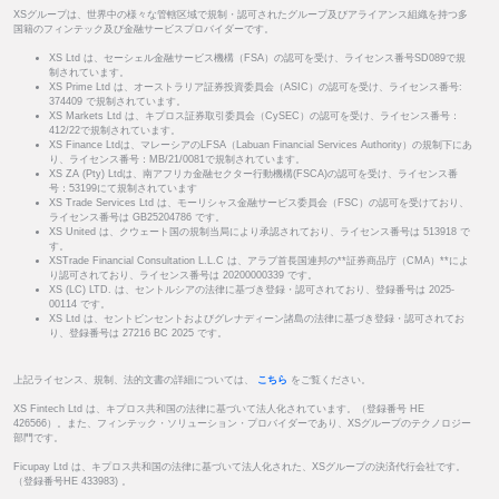
XSグループは、世界中の様々な管轄区域で規制・認可されたグループ及びアライアンス組織を持つ多
国籍のフィンテック及び金融サービスプロバイダーです。
XS Ltd は、セーシェル金融サービス機構（FSA）の認可を受け、ライセンス番号SD089で規
制されています。
XS Prime Ltd は、オーストラリア証券投資委員会（ASIC）の認可を受け、ライセンス番号:
374409 で規制されています。
XS Markets Ltd は、キプロス証券取引委員会（CySEC）の認可を受け、ライセンス番号：
412/22で規制されています。
XS Finance Ltdは、マレーシアのLFSA（Labuan Financial Services Authority）の規制下にあ
り、ライセンス番号：MB/21/0081で規制されています。
XS ZA (Pty) Ltdは、南アフリカ金融セクター行動機構(FSCA)の認可を受け、ライセンス番
号：53199にて規制されています
XS Trade Services Ltd は、モーリシャス金融サービス委員会（FSC）の認可を受けており、
ライセンス番号は GB25204786 です。
XS United は、クウェート国の規制当局により承認されており、ライセンス番号は 513918 で
す。
XSTrade Financial Consultation L.L.C は、アラブ首長国連邦の**証券商品庁（CMA）**によ
り認可されており、ライセンス番号は 20200000339 です。
XS (LC) LTD. は、セントルシアの法律に基づき登録・認可されており、登録番号は 2025-
00114 です。
XS Ltd は、セントビンセントおよびグレナディーン諸島の法律に基づき登録・認可されてお
り、登録番号は 27216 BC 2025 です。
上記ライセンス、規制、法的文書の詳細については、
こちら
をご覧ください。
XS Fintech Ltd は、キプロス共和国の法律に基づいて法人化されています。（登録番号 HE
426566）。また、フィンテック・ソリューション・プロバイダーであり、XSグループのテクノロジー
部門です。
Ficupay Ltd は、キプロス共和国の法律に基づいて法人化された、XSグループの決済代行会社です。
（登録番号HE 433983) 。