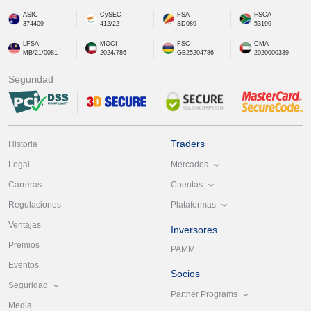
ASIC
CySEC
FSA
FSCA
374409
412/22
SD089
53199
LFSA
MOCI
FSC
CMA
MB/21/0081
2024/786
GB25204786
2020000339
Seguridad
Traders
Historia
Mercados
Legal
Cuentas
Carreras
Plataformas
Regulaciones
Ventajas
Inversores
Premios
PAMM
Eventos
Socios
Seguridad
Partner Programs
Media