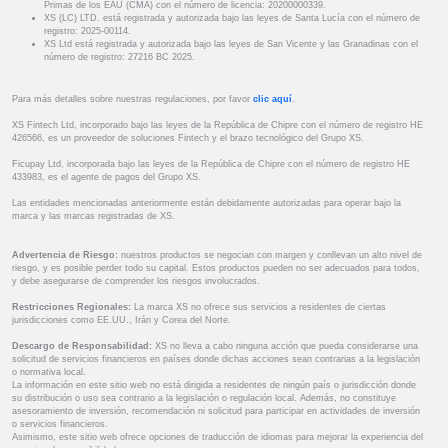
Primas de los EAU (CMA) con el número de licencia: 20200000339.
XS (LC) LTD. está registrada y autorizada bajo las leyes de Santa Lucía con el número de
registro: 2025-00114.
XS Ltd está registrada y autorizada bajo las leyes de San Vicente y las Granadinas con el
número de registro: 27216 BC 2025.
Para más detalles sobre nuestras regulaciones, por favor
clic aquí
.
XS Fintech Ltd, incorporado bajo las leyes de la República de Chipre con el número de registro HE
426566, es un proveedor de soluciones Fintech y el brazo tecnológico del Grupo XS.
Ficupay Ltd, incorporada bajo las leyes de la República de Chipre con el número de registro HE
433983, es el agente de pagos del Grupo XS.
Las entidades mencionadas anteriormente están debidamente autorizadas para operar bajo la
marca y las marcas registradas de XS.
Advertencia de Riesgo:
nuestros productos se negocian con margen y conllevan un alto nivel de
riesgo, y es posible perder todo su capital. Estos productos pueden no ser adecuados para todos,
y debe asegurarse de comprender los riesgos involucrados.
Restricciones Regionales:
La marca XS no ofrece sus servicios a residentes de ciertas
jurisdicciones como EE.UU., Irán y Corea del Norte.
Descargo de Responsabilidad:
XS no lleva a cabo ninguna acción que pueda considerarse una
solicitud de servicios financieros en países donde dichas acciones sean contrarias a la legislación
o normativa local.
La información en este sitio web no está dirigida a residentes de ningún país o jurisdicción donde
su distribución o uso sea contrario a la legislación o regulación local. Además, no constituye
asesoramiento de inversión, recomendación ni solicitud para participar en actividades de inversión
o servicios financieros.
Asimismo, este sitio web ofrece opciones de traducción de idiomas para mejorar la experiencia del