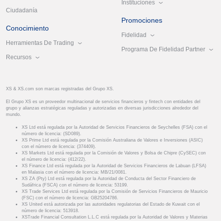
Instituciones
Ciudadanía
Promociones
Conocimiento
Fidelidad
Herramientas De Trading
Programa De Fidelidad Partner
Recursos
XS & XS.com son marcas registradas del Grupo XS.
El Grupo XS es un proveedor multinacional de servicios financieros y fintech con entidades del
grupo y alianzas estratégicas reguladas y autorizadas en diversas jurisdicciones alrededor del
mundo.
XS Ltd está regulada por la Autoridad de Servicios Financieros de Seychelles (FSA) con el
número de licencia: (SD089).
XS Prime Ltd está regulada por la Comisión Australiana de Valores e Inversiones (ASIC)
con el número de licencia: (374409).
XS Markets Ltd está regulada por la Comisión de Valores y Bolsa de Chipre (CySEC) con
el número de licencia: (412/22).
XS Finance Ltd está regulada por la Autoridad de Servicios Financieros de Labuan (LFSA)
en Malasia con el número de licencia: MB/21/0081.
XS ZA (Pty) Ltd está regulada por la Autoridad de Conducta del Sector Financiero de
Sudáfrica (FSCA) con el número de licencia: 53199.
XS Trade Services Ltd está regulada por la Comisión de Servicios Financieros de Mauricio
(FSC) con el número de licencia: GB25204786.
XS United está autorizada por las autoridades regulatorias del Estado de Kuwait con el
número de licencia: 513918.
XSTrade Financial Consultation L.L.C está regulada por la Autoridad de Valores y Materias