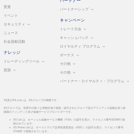
パートナー
受賞
パートナーシップ
イベント
キャンペーン
セキュリティ
トレード大会
ニュース
キャッシュバック
社会貢献活動
ロイヤルティ プログラム
ナレッジ
ボーナス
トレーディングツール
その他
資源
その他
パートナー・ロイヤルティ・プログラム
XS及びXS.com は、XSグループの商標です。
XSグループは、世界中の様々な管轄区域で規制・認可されたグループ及びアライアンス組織を持つ多
国籍のフィンテック及び金融サービスプロバイダーです。
XS Ltd は、セーシェル金融サービス機構（FSA）の認可を受け、ライセンス番号SD089で規
制されています。
XS Prime Ltd は、オーストラリア証券投資委員会（ASIC）の認可を受け、ライセンス番号:
374409 で規制されています。