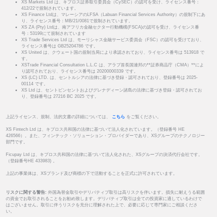
XS Markets Ltd は、キプロス証券取引委員会（CySEC）の認可を受け、ライセンス番号：
412/22で規制されています。
XS Finance Ltdは、マレーシアのLFSA（Labuan Financial Services Authority）の規制下にあ
り、ライセンス番号：MB/21/0081で規制されています。
XS ZA (Pty) Ltdは、南アフリカ金融セクター行動機構(FSCA)の認可を受け、ライセンス番
号：53199にて規制されています
XS Trade Services Ltd は、モーリシャス金融サービス委員会（FSC）の認可を受けており、
ライセンス番号は GB25204786 です。
XS United は、クウェート国の規制当局により承認されており、ライセンス番号は 513918 で
す。
XSTrade Financial Consultation L.L.C は、アラブ首長国連邦の**証券商品庁（CMA）**によ
り認可されており、ライセンス番号は 20200000339 です。
XS (LC) LTD. は、セントルシアの法律に基づき登録・認可されており、登録番号は 2025-
00114 です。
XS Ltd は、セントビンセントおよびグレナディーン諸島の法律に基づき登録・認可されてお
り、登録番号は 27216 BC 2025 です。
上記ライセンス、規制、法的文書の詳細については、
こちら
をご覧ください。
XS Fintech Ltd は、キプロス共和国の法律に基づいて法人化されています。（登録番号 HE
426566）。また、フィンテック・ソリューション・プロバイダーであり、XSグループのテクノロジー
部門です。
Ficupay Ltd は、キプロス共和国の法律に基づいて法人化された、XSグループの決済代行会社です。
（登録番号HE 433983) 。
上記の事業体は、XSブランド及び商標の下で活動することを正式に許可されています。
リスクに関する警告:
外国為替金取引やデリバティブ取引は高リスクを伴います。損失に耐えうる範囲
の資金でお取引されることをお勧め致します。デリバティブ取引は全ての投資家に適しているわけで
はございません。取引に伴うリスクを充分に理解された上で、必要に応じて専門家にご相談くださ
い。