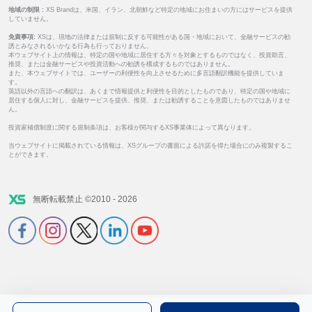
地域の制限 :
XS Brandは、米国、イラン、北朝鮮など特定の地域にお住まいの方にはサービスを提供
していません。
免責事項:
XSは、現地の法律または規制に反する可能性がある国・地域において、金融サービスの勧
誘とみなされるいかなる行為も行っておりません。
本ウェブサイト上の情報は、特定の国や地域に居住する方々を対象とするものではなく、投資助言、
推奨、または金融サービスや投資活動への勧誘を構成するものではありません。
また、本ウェブサイトでは、ユーザーの利便性を向上させるために多言語翻訳機能を提供していま
す。
英語以外の言語への翻訳は、あくまで情報提供と利便性を目的としたものであり、特定の国や地域に
居住する個人に対し、金融サービスを提供、推奨、または勧誘することを意図したものではありませ
ん。
投資家補償制度に関する規制条項は、お客様が関与するXS事業体によって異なります。
当ウェブサイトに掲載されている情報は、XSグループの書面による許諾を得た場合にのみ複製するこ
とができます。
無断転載禁止 ©2010 - 2026