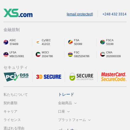
[email protected]
+248 432 3314
金融規制
ASIC
CySEC
FSA
FSCA
374409
412/22
SD089
53199
LFSA
MOCI
FSC
CMA
MB/21/0081
2024/786
GB25204786
2020000339
セキュリティ
トレード
私たちについて
金融商品
契約書類
口座
キャリア
プラットフォーム
ライセンス
選ばれる理由