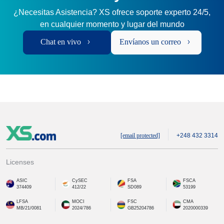
¿Necesitas Asistencia? XS ofrece soporte experto 24/5,
en cualquier momento y lugar del mundo
Chat en vivo
Envíanos un correo
[email protected]
+248 432 3314
Licenses
ASIC
CySEC
FSA
FSCA
374409
412/22
SD089
53199
LFSA
MOCI
FSC
CMA
MB/21/0081
2024/786
GB25204786
2020000339