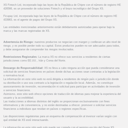
XS Fintech Ltd, incorporado bajo las leyes de la República de Chipre con el número de registro HE
426566, es un proveedor de soluciones Fintech y el brazo tecnológico del Grupo XS.
Ficupay Ltd, incorporada bajo las leyes de la República de Chipre con el número de registro HE
433983, es el agente de pagos del Grupo XS.
Las entidades mencionadas anteriormente están debidamente autorizadas para operar bajo la
marca y las marcas registradas de XS.
Advertencia de Riesgo:
nuestros productos se negocian con margen y conllevan un alto nivel de
riesgo, y es posible perder todo su capital. Estos productos pueden no ser adecuados para todos,
y debe asegurarse de comprender los riesgos involucrados.
Restricciones Regionales:
La marca XS no ofrece sus servicios a residentes de ciertas
jurisdicciones como EE.UU., Irán y Corea del Norte.
Descargo de Responsabilidad:
XS no lleva a cabo ninguna acción que pueda considerarse una
solicitud de servicios financieros en países donde dichas acciones sean contrarias a la legislación
o normativa local.
La información en este sitio web no está dirigida a residentes de ningún país o jurisdicción donde
su distribución o uso sea contrario a la legislación o regulación local. Además, no constituye
asesoramiento de inversión, recomendación ni solicitud para participar en actividades de inversión
o servicios financieros.
Asimismo, este sitio web ofrece opciones de traducción de idiomas para mejorar la experiencia del
usuario y la accesibilidad.
Las traducciones a idiomas distintos del inglés se proporcionan exclusivamente con fines
informativos y de conveniencia, y no están destinadas a ofrecer, promover o solicitar servicios
financieros a individuos que residan en países o regiones específicas.
Las disposiciones regulatorias para un esquema de compensación al inversor varían según con
qué entidad de XS esté interactuando.
La información en este sitio web solo puede ser copiada con el permiso escrito del Grupo XS.