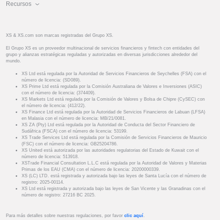
Recursos
XS & XS.com son marcas registradas del Grupo XS.
El Grupo XS es un proveedor multinacional de servicios financieros y fintech con entidades del
grupo y alianzas estratégicas reguladas y autorizadas en diversas jurisdicciones alrededor del
mundo.
XS Ltd está regulada por la Autoridad de Servicios Financieros de Seychelles (FSA) con el
número de licencia: (SD089).
XS Prime Ltd está regulada por la Comisión Australiana de Valores e Inversiones (ASIC)
con el número de licencia: (374409).
XS Markets Ltd está regulada por la Comisión de Valores y Bolsa de Chipre (CySEC) con
el número de licencia: (412/22).
XS Finance Ltd está regulada por la Autoridad de Servicios Financieros de Labuan (LFSA)
en Malasia con el número de licencia: MB/21/0081.
XS ZA (Pty) Ltd está regulada por la Autoridad de Conducta del Sector Financiero de
Sudáfrica (FSCA) con el número de licencia: 53199.
XS Trade Services Ltd está regulada por la Comisión de Servicios Financieros de Mauricio
(FSC) con el número de licencia: GB25204786.
XS United está autorizada por las autoridades regulatorias del Estado de Kuwait con el
número de licencia: 513918.
XSTrade Financial Consultation L.L.C está regulada por la Autoridad de Valores y Materias
Primas de los EAU (CMA) con el número de licencia: 20200000339.
XS (LC) LTD. está registrada y autorizada bajo las leyes de Santa Lucía con el número de
registro: 2025-00114.
XS Ltd está registrada y autorizada bajo las leyes de San Vicente y las Granadinas con el
número de registro: 27216 BC 2025.
Para más detalles sobre nuestras regulaciones, por favor
clic aquí
.