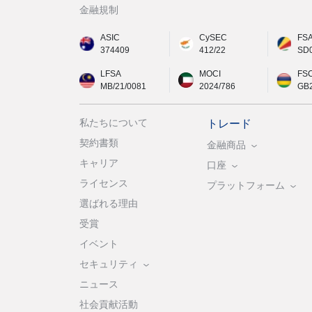
金融規制
ASIC
CySEC
FS
374409
412/22
SD
LFSA
MOCI
FS
MB/21/0081
2024/786
GB
私たちについて
トレード
契約書類
金融商品
キャリア
口座
ライセンス
プラットフォーム
選ばれる理由
受賞
イベント
セキュリティ
ニュース
社会貢献活動