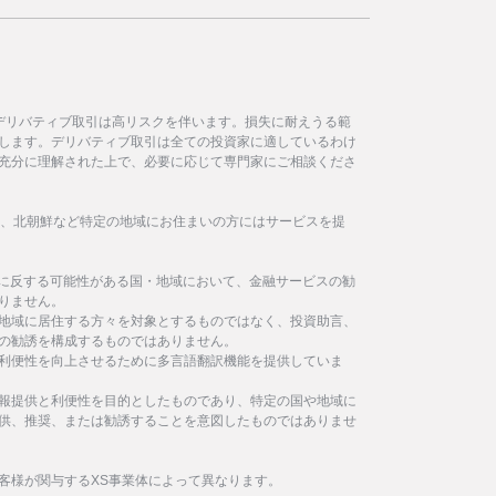
デリバティブ取引は高リスクを伴います。損失に耐えうる範
します。デリバティブ取引は全ての投資家に適しているわけ
充分に理解された上で、必要に応じて専門家にご相談くださ
イラン、北朝鮮など特定の地域にお住まいの方にはサービスを提
制に反する可能性がある国・地域において、金融サービスの勧
りません。
地域に居住する方々を対象とするものではなく、投資助言、
の勧誘を構成するものではありません。
利便性を向上させるために多言語翻訳機能を提供していま
報提供と利便性を目的としたものであり、特定の国や地域に
供、推奨、または勧誘することを意図したものではありませ
客様が関与するXS事業体によって異なります。