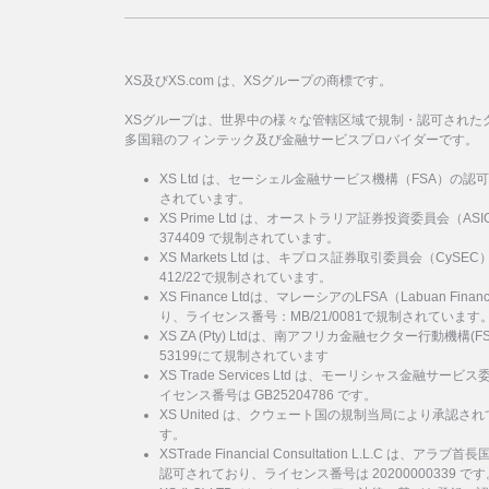
XS及びXS.com は、XSグループの商標です。
XSグループは、世界中の様々な管轄区域で規制・認可された
多国籍のフィンテック及び金融サービスプロバイダーです。
XS Ltd は、セーシェル金融サービス機構（FSA）の認
されています。
XS Prime Ltd は、オーストラリア証券投資委員会（
374409 で規制されています。
XS Markets Ltd は、キプロス証券取引委員会（Cy
412/22で規制されています。
XS Finance Ltdは、マレーシアのLFSA（Labuan Financi
り、ライセンス番号：MB/21/0081で規制されています
XS ZA (Pty) Ltdは、南アフリカ金融セクター行動機
53199にて規制されています
XS Trade Services Ltd は、モーリシャス金融
イセンス番号は GB25204786 です。
XS United は、クウェート国の規制当局により承認され
す。
XSTrade Financial Consultation L.L.C は
認可されており、ライセンス番号は 20200000339 です