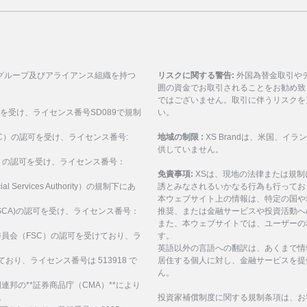
グループ及びアライアンス組織を持つ
リスクに関する警告:
外国為替金取引や
囲の資金でお取引されることをお勧め致
ではございません。取引に伴うリスクを
可を受け、ライセンス番号SD089で規制
い。
ASIC）の認可を受け、ライセンス番号:
地域の制限 :
XS Brandは、米国、
供していません。
SEC）の認可を受け、ライセンス番号：
免責事項:
XSは、現地の法律または規
al Services Authority）の規制下にあ
誘とみなされるいかなる行為も行ってお
。
本ウェブサイト上の情報は、特定の国や
構(FSCA)の認可を受け、ライセンス番号：
推奨、または金融サービスや投資活動へ
また、本ウェブサイトでは、ユーザーの
サービス委員会（FSC）の認可を受けており、ラ
す。
英語以外の言語への翻訳は、あくまで情
ており、ライセンス番号は 513918 で
居住する個人に対し、金融サービスを提
ん。
、アラブ首長国連邦の**証券商品庁（CMA）**により
。
投資家補償制度に関する規制条項は、お