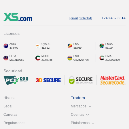
[email protected]
+248 432 3314
Licenses
ASIC
CySEC
FSA
FSCA
374409
412/22
SD089
53199
LFSA
MOCI
FSC
CMA
MB/21/0081
2024/786
GB25204786
2020000339
Seguridad
Traders
Historia
Mercados
Legal
Cuentas
Carreras
Plataformas
Regulaciones