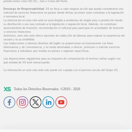
jurisdicciones como EE.UU., Irán y Corea del Norte.
Descargo de Responsabilidad:
XS no lleva a cabo ninguna acción que pueda considerarse una
solicitud de servicios financieros en países donde dichas acciones sean contrarias a la legislación
o normativa local.
La información en este sitio web no está dirigida a residentes de ningún país o jurisdicción donde
su distribución o uso sea contrario a la legislación o regulación local. Además, no constituye
asesoramiento de inversión, recomendación ni solicitud para participar en actividades de inversión
o servicios financieros.
Asimismo, este sitio web ofrece opciones de traducción de idiomas para mejorar la experiencia del
usuario y la accesibilidad.
Las traducciones a idiomas distintos del inglés se proporcionan exclusivamente con fines
informativos y de conveniencia, y no están destinadas a ofrecer, promover o solicitar servicios
financieros a individuos que residan en países o regiones específicas.
Las disposiciones regulatorias para un esquema de compensación al inversor varían según con
qué entidad de XS esté interactuando.
La información en este sitio web solo puede ser copiada con el permiso escrito del Grupo XS.
Todos los Derechos Reservados. ©2010 - 2026