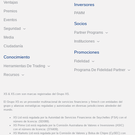
Ventajas
Inversores
Premios
PAMM
Eventos
Socios
Seguridad
Partner Programs
Media
Instituciones
Ciudadanía
Promociones
Conocimiento
Fidelidad
Herramientas De Trading
Programa De Fidelidad Partner
Recursos
XS & XS.com son marcas registradas del Grupo XS.
El Grupo XS es un proveedor multinacional de servicios financieros y fintech con entidades del
grupo y alianzas estratégicas reguladas y autorizadas en diversas jurisdicciones alrededor del
mundo.
XS Ltd está regulada por la Autoridad de Servicios Financieros de Seychelles (FSA) con el
número de licencia: (SD089).
XS Prime Ltd está regulada por la Comisión Australiana de Valores e Inversiones (ASIC)
con el número de licencia: (374409).
XS Markets Ltd está regulada por la Comisión de Valores y Bolsa de Chipre (CySEC) con