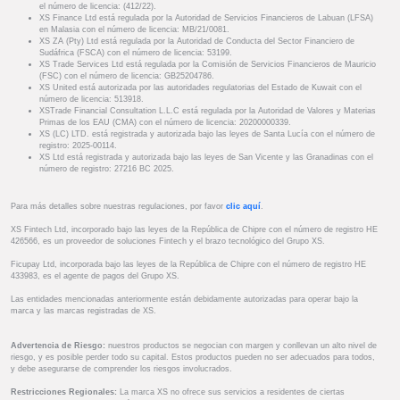
el número de licencia: (412/22).
XS Finance Ltd está regulada por la Autoridad de Servicios Financieros de Labuan (LFSA)
en Malasia con el número de licencia: MB/21/0081.
XS ZA (Pty) Ltd está regulada por la Autoridad de Conducta del Sector Financiero de
Sudáfrica (FSCA) con el número de licencia: 53199.
XS Trade Services Ltd está regulada por la Comisión de Servicios Financieros de Mauricio
(FSC) con el número de licencia: GB25204786.
XS United está autorizada por las autoridades regulatorias del Estado de Kuwait con el
número de licencia: 513918.
XSTrade Financial Consultation L.L.C está regulada por la Autoridad de Valores y Materias
Primas de los EAU (CMA) con el número de licencia: 20200000339.
XS (LC) LTD. está registrada y autorizada bajo las leyes de Santa Lucía con el número de
registro: 2025-00114.
XS Ltd está registrada y autorizada bajo las leyes de San Vicente y las Granadinas con el
número de registro: 27216 BC 2025.
Para más detalles sobre nuestras regulaciones, por favor
clic aquí
.
XS Fintech Ltd, incorporado bajo las leyes de la República de Chipre con el número de registro HE
426566, es un proveedor de soluciones Fintech y el brazo tecnológico del Grupo XS.
Ficupay Ltd, incorporada bajo las leyes de la República de Chipre con el número de registro HE
433983, es el agente de pagos del Grupo XS.
Las entidades mencionadas anteriormente están debidamente autorizadas para operar bajo la
marca y las marcas registradas de XS.
Advertencia de Riesgo:
nuestros productos se negocian con margen y conllevan un alto nivel de
riesgo, y es posible perder todo su capital. Estos productos pueden no ser adecuados para todos,
y debe asegurarse de comprender los riesgos involucrados.
Restricciones Regionales:
La marca XS no ofrece sus servicios a residentes de ciertas