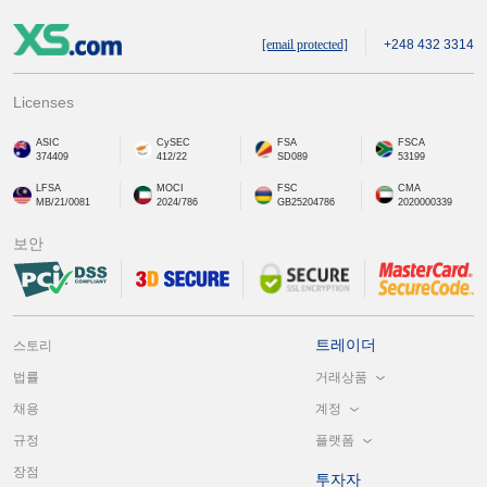
[email protected]
+248 432 3314
Licenses
ASIC
CySEC
FSA
FSCA
374409
412/22
SD089
53199
LFSA
MOCI
FSC
CMA
MB/21/0081
2024/786
GB25204786
2020000339
보안
트레이더
스토리
거래상품
법률
계정
채용
플랫폼
규정
장점
투자자