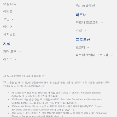
수상 내역
Pamm 솔루션
이벤트
파트너
보안
파트너 프로그램
미디어
기관
사회공헌
프로모션
지식
로열티
거래 도구
파트너 로열티 프로그램
리소스
XS 및 XS.com은 XS 그룹의 상표입니다.
XS 그룹은 전 세계 다양한 관할권에서 규제 및 승인을 받은 그룹 및 전략적 제휴 기관을 보유한 다국적
핀테크 및 금융 서비스 제공업체입니다.
XS Ltd는 라이센스 번호 SD089로 세이셸 금융 서비스 기관(FSA: Financial Services
Authority of Seychelles)의 규제를 받습니다.
XS Prime Ltd는 호주 증권 투자 위원회(ASIC: Australian Securities and Investments
Commission)의 규제를 받으며 라이센스 번호는 374409입니다.
XS Markets Ltd는 라이센스 번호 412/22로 키프로스 증권거래위원회(CySEC: Cyprus
Securities and Exchange Commission)의 규제를 받습니다.
XS Finance Ltd는 라이선스 번호 MB/21/0081로 말레이시아 라부안 금융 서비스청(Labuan
Financial Services Authority)의 규제를 받습니다.