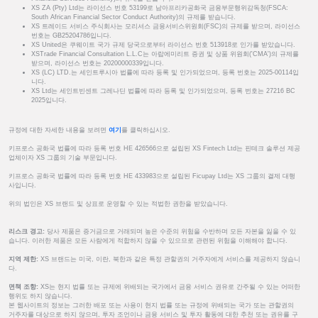
XS ZA (Pty) Ltd는 라이선스 번호 53199로 남아프리카공화국 금융부문행위감독청(FSCA:
South African Financial Sector Conduct Authority)의 규제를 받습니다.
XS 트레이드 서비스 주식회사는 모리셔스 금융서비스위원회(FSC)의 규제를 받으며, 라이선스
번호는 GB25204786입니다.
XS United은 쿠웨이트 국가 규제 당국으로부터 라이선스 번호 513918로 인가를 받았습니다.
XSTrade Financial Consultation L.L.C는 아랍에미리트 증권 및 상품 위원회('CMA')의 규제를
받으며, 라이선스 번호는 20200000339입니다.
XS (LC) LTD.는 세인트루시아 법률에 따라 등록 및 인가되었으며, 등록 번호는 2025-00114입
니다.
XS Ltd는 세인트빈센트 그레나딘 법률에 따라 등록 및 인가되었으며, 등록 번호는 27216 BC
2025입니다.
규정에 대한 자세한 내용을 보려면
여기
를 클릭하십시오.
키프로스 공화국 법률에 따라 등록 번호 HE 426566으로 설립된 XS Fintech Ltd는 핀테크 솔루션 제공
업체이자 XS 그룹의 기술 부문입니다.
키프로스 공화국 법률에 따라 등록 번호 HE 433983으로 설립된 Ficupay Ltd는 XS 그룹의 결제 대행
사입니다.
위의 법인은 XS 브랜드 및 상표로 운영할 수 있는 적법한 권한을 받았습니다.
리스크 경고:
당사 제품은 증거금으로 거래되며 높은 수준의 위험을 수반하며 모든 자본을 잃을 수 있
습니다. 이러한 제품은 모든 사람에게 적합하지 않을 수 있으므로 관련된 위험을 이해해야 합니다.
지역 제한:
XS 브랜드는 미국, 이란, 북한과 같은 특정 관할권의 거주자에게 서비스를 제공하지 않습니
다.
면책 조항:
XS는 현지 법률 또는 규제에 위배되는 국가에서 금융 서비스 권유로 간주될 수 있는 어떠한
행위도 하지 않습니다.
본 웹사이트의 정보는 그러한 배포 또는 사용이 현지 법률 또는 규정에 위배되는 국가 또는 관할권의
거주자를 대상으로 하지 않으며, 투자 조언이나 금융 서비스 및 투자 활동에 대한 추천 또는 권유를 구