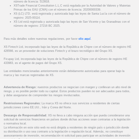
número de licencia: 513918.
XSTrade Financial Consultation L.L.C está regulada por la Autoridad de Valores y Materias
Primas de los EAU (CMA) con el número de licencia: 20200000339.
XS (LC) LTD. está registrada y autorizada bajo las leyes de Santa Lucía con el número de
registro: 2025-00114.
XS Ltd está registrada y autorizada bajo las leyes de San Vicente y las Granadinas con el
número de registro: 27216 BC 2025.
Para más detalles sobre nuestras regulaciones, por favor
clic aquí
.
XS Fintech Ltd, incorporado bajo las leyes de la República de Chipre con el número de registro HE
426566, es un proveedor de soluciones Fintech y el brazo tecnológico del Grupo XS.
Ficupay Ltd, incorporada bajo las leyes de la República de Chipre con el número de registro HE
433983, es el agente de pagos del Grupo XS.
Las entidades mencionadas anteriormente están debidamente autorizadas para operar bajo la
marca y las marcas registradas de XS.
Advertencia de Riesgo:
nuestros productos se negocian con margen y conllevan un alto nivel de
riesgo, y es posible perder todo su capital. Estos productos pueden no ser adecuados para todos,
y debe asegurarse de comprender los riesgos involucrados.
Restricciones Regionales:
La marca XS no ofrece sus servicios a residentes de ciertas
jurisdicciones como EE.UU., Irán y Corea del Norte.
Descargo de Responsabilidad:
XS no lleva a cabo ninguna acción que pueda considerarse una
solicitud de servicios financieros en países donde dichas acciones sean contrarias a la legislación
o normativa local.
La información en este sitio web no está dirigida a residentes de ningún país o jurisdicción donde
su distribución o uso sea contrario a la legislación o regulación local. Además, no constituye
asesoramiento de inversión, recomendación ni solicitud para participar en actividades de inversión