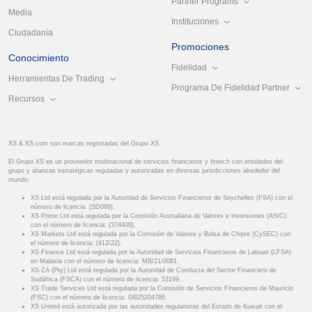
Partner Programs
Media
Instituciones
Ciudadanía
Promociones
Conocimiento
Fidelidad
Herramientas De Trading
Programa De Fidelidad Partner
Recursos
XS & XS.com son marcas registradas del Grupo XS.
El Grupo XS es un proveedor multinacional de servicios financieros y fintech con entidades del
grupo y alianzas estratégicas reguladas y autorizadas en diversas jurisdicciones alrededor del
mundo.
XS Ltd está regulada por la Autoridad de Servicios Financieros de Seychelles (FSA) con el
número de licencia: (SD089).
XS Prime Ltd está regulada por la Comisión Australiana de Valores e Inversiones (ASIC)
con el número de licencia: (374409).
XS Markets Ltd está regulada por la Comisión de Valores y Bolsa de Chipre (CySEC) con
el número de licencia: (412/22).
XS Finance Ltd está regulada por la Autoridad de Servicios Financieros de Labuan (LFSA)
en Malasia con el número de licencia: MB/21/0081.
XS ZA (Pty) Ltd está regulada por la Autoridad de Conducta del Sector Financiero de
Sudáfrica (FSCA) con el número de licencia: 53199.
XS Trade Services Ltd está regulada por la Comisión de Servicios Financieros de Mauricio
(FSC) con el número de licencia: GB25204786.
XS United está autorizada por las autoridades regulatorias del Estado de Kuwait con el