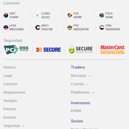
Licenses
ASIC
CySEC
FSA
FSCA
374409
412/22
SD089
53199
LFSA
MOCI
FSC
CMA
MB/21/0081
2024/786
GB25204786
2020000339
Seguridad
Traders
Historia
Mercados
Legal
Cuentas
Carreras
Plataformas
Regulaciones
Ventajas
Inversores
Premios
PAMM
Eventos
Socios
Seguridad