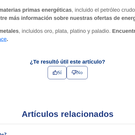
materias primas energéticas
, incluido el petróleo cru
re más información sobre nuestras ofertas de energ
metales
, incluidos oro, plata, platino y paladio.
Encuentr
ace
.
¿Te resultó útil este artículo?
Sí
No
Artículos relacionados
to?