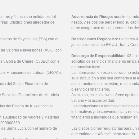
ieros y fintech con entidades del
Advertencia de Riesgo:
nuestros produ
rsas jurisdicciones alrededor del
riesgo, y es posible perder todo su cap
debe asegurarse de comprender los rie
ancieros de Seychelles (FSA) con el
Restricciones Regionales:
La marca XS 
jurisdicciones como EE.UU., Irán y Core
 de Valores e Inversiones (ASIC) con
Descargo de Responsabilidad:
XS no 
es y Bolsa de Chipre (CySEC) con el
solicitud de servicios financieros en pa
o normativa local.
icios Financieros de Labuan (LFSA) en
La información en este sitio web no está
su distribución o uso sea contrario a la 
ucta del Sector Financiero de
asesoramiento de inversión, recomendaci
o servicios financieros.
 Servicios Financieros de Mauricio
Asimismo, este sitio web ofrece opcione
usuario y la accesibilidad.
ias del Estado de Kuwait con el
Las traducciones a idiomas distintos de
informativos y de conveniencia, y no est
 la Autoridad de Valores y Materias
financieros a individuos que residan en 
20200000339.
es de Santa Lucía con el número de
Las disposiciones regulatorias para un
qué entidad de XS esté interactuando.