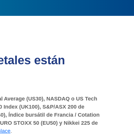
etales están
ial Average (US30), NASDAQ o US Tech
00 Index (UK100), S&P/ASX 200 de
), Índice bursátil de Francia / Cotation
, EURO STOXX 50 (EU50) y Nikkei 225 de
lace
.