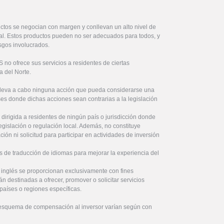
ctos se negocian con margen y conllevan un alto nivel de
ital. Estos productos pueden no ser adecuados para todos, y
sgos involucrados.
no ofrece sus servicios a residentes de ciertas
a del Norte.
lleva a cabo ninguna acción que pueda considerarse una
íses donde dichas acciones sean contrarias a la legislación
 dirigida a residentes de ningún país o jurisdicción donde
legislación o regulación local. Además, no constituye
ón ni solicitud para participar en actividades de inversión
s de traducción de idiomas para mejorar la experiencia del
l inglés se proporcionan exclusivamente con fines
án destinadas a ofrecer, promover o solicitar servicios
países o regiones específicas.
 esquema de compensación al inversor varían según con