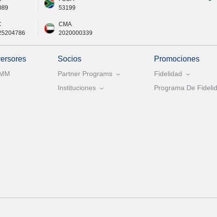
089
53199
C
CMA
25204786
2020000339
versores
Socios
Promociones
AMM
Partner Programs
Fidelidad
Instituciones
Programa De Fidelid