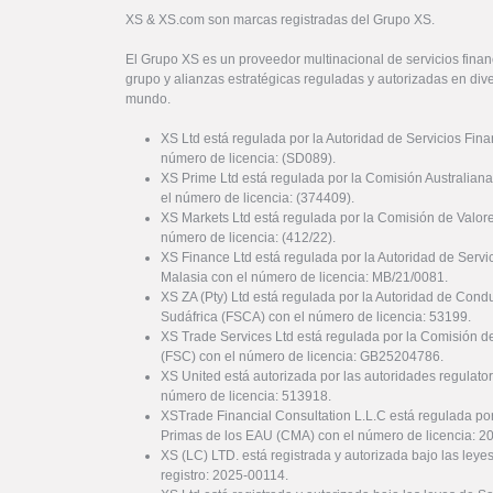
XS & XS.com son marcas registradas del Grupo XS.
El Grupo XS es un proveedor multinacional de servicios financ
grupo y alianzas estratégicas reguladas y autorizadas en dive
mundo.
XS Ltd está regulada por la Autoridad de Servicios Fin
número de licencia: (SD089).
XS Prime Ltd está regulada por la Comisión Australiana
el número de licencia: (374409).
XS Markets Ltd está regulada por la Comisión de Valor
número de licencia: (412/22).
XS Finance Ltd está regulada por la Autoridad de Serv
Malasia con el número de licencia: MB/21/0081.
XS ZA (Pty) Ltd está regulada por la Autoridad de Cond
Sudáfrica (FSCA) con el número de licencia: 53199.
XS Trade Services Ltd está regulada por la Comisión de
(FSC) con el número de licencia: GB25204786.
XS United está autorizada por las autoridades regulator
número de licencia: 513918.
XSTrade Financial Consultation L.L.C está regulada por
Primas de los EAU (CMA) con el número de licencia: 
XS (LC) LTD. está registrada y autorizada bajo las ley
registro: 2025-00114.