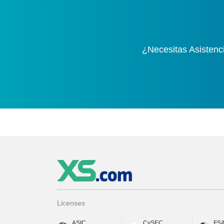
¿Necesitas Asistenc
Licenses
ASIC
CySEC
FS