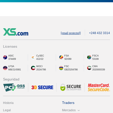
[email protected]
+248 432 3314
Licenses
ASIC
CySEC
FSA
FSCA
374409
412/22
SD089
53199
LFSA
MOCI
FSC
CMA
MB/21/0081
2024/786
GB25204786
2020000339
Seguridad
Traders
Historia
Mercados
Legal