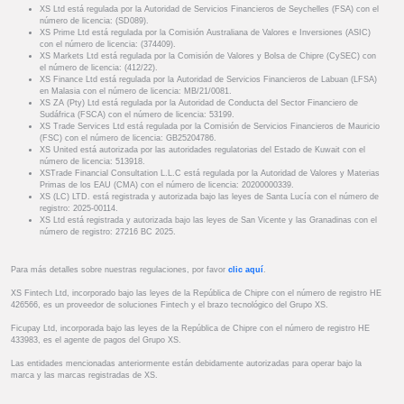
XS Ltd está regulada por la Autoridad de Servicios Financieros de Seychelles (FSA) con el
número de licencia: (SD089).
XS Prime Ltd está regulada por la Comisión Australiana de Valores e Inversiones (ASIC)
con el número de licencia: (374409).
XS Markets Ltd está regulada por la Comisión de Valores y Bolsa de Chipre (CySEC) con
el número de licencia: (412/22).
XS Finance Ltd está regulada por la Autoridad de Servicios Financieros de Labuan (LFSA)
en Malasia con el número de licencia: MB/21/0081.
XS ZA (Pty) Ltd está regulada por la Autoridad de Conducta del Sector Financiero de
Sudáfrica (FSCA) con el número de licencia: 53199.
XS Trade Services Ltd está regulada por la Comisión de Servicios Financieros de Mauricio
(FSC) con el número de licencia: GB25204786.
XS United está autorizada por las autoridades regulatorias del Estado de Kuwait con el
número de licencia: 513918.
XSTrade Financial Consultation L.L.C está regulada por la Autoridad de Valores y Materias
Primas de los EAU (CMA) con el número de licencia: 20200000339.
XS (LC) LTD. está registrada y autorizada bajo las leyes de Santa Lucía con el número de
registro: 2025-00114.
XS Ltd está registrada y autorizada bajo las leyes de San Vicente y las Granadinas con el
número de registro: 27216 BC 2025.
Para más detalles sobre nuestras regulaciones, por favor
clic aquí
.
XS Fintech Ltd, incorporado bajo las leyes de la República de Chipre con el número de registro HE
426566, es un proveedor de soluciones Fintech y el brazo tecnológico del Grupo XS.
Ficupay Ltd, incorporada bajo las leyes de la República de Chipre con el número de registro HE
433983, es el agente de pagos del Grupo XS.
Las entidades mencionadas anteriormente están debidamente autorizadas para operar bajo la
marca y las marcas registradas de XS.