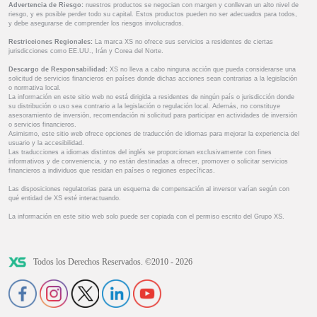
Advertencia de Riesgo:
nuestros productos se negocian con margen y conllevan un alto nivel de
riesgo, y es posible perder todo su capital. Estos productos pueden no ser adecuados para todos,
y debe asegurarse de comprender los riesgos involucrados.
Restricciones Regionales:
La marca XS no ofrece sus servicios a residentes de ciertas
jurisdicciones como EE.UU., Irán y Corea del Norte.
Descargo de Responsabilidad:
XS no lleva a cabo ninguna acción que pueda considerarse una
solicitud de servicios financieros en países donde dichas acciones sean contrarias a la legislación
o normativa local.
La información en este sitio web no está dirigida a residentes de ningún país o jurisdicción donde
su distribución o uso sea contrario a la legislación o regulación local. Además, no constituye
asesoramiento de inversión, recomendación ni solicitud para participar en actividades de inversión
o servicios financieros.
Asimismo, este sitio web ofrece opciones de traducción de idiomas para mejorar la experiencia del
usuario y la accesibilidad.
Las traducciones a idiomas distintos del inglés se proporcionan exclusivamente con fines
informativos y de conveniencia, y no están destinadas a ofrecer, promover o solicitar servicios
financieros a individuos que residan en países o regiones específicas.
Las disposiciones regulatorias para un esquema de compensación al inversor varían según con
qué entidad de XS esté interactuando.
La información en este sitio web solo puede ser copiada con el permiso escrito del Grupo XS.
Todos los Derechos Reservados. ©2010 - 2026