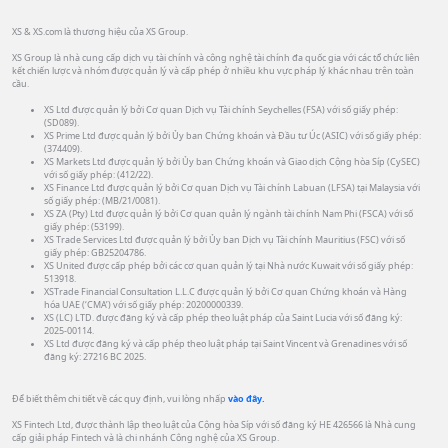
XS & XS.com là thương hiệu của XS Group.
XS Group là nhà cung cấp dịch vụ tài chính và công nghệ tài chính đa quốc gia với các tổ chức liên
kết chiến lược và nhóm được quản lý và cấp phép ở nhiều khu vực pháp lý khác nhau trên toàn
cầu.
XS Ltd được quản lý bởi Cơ quan Dịch vụ Tài chính Seychelles (FSA) với số giấy phép:
(SD089).
XS Prime Ltd được quản lý bởi Ủy ban Chứng khoán và Đầu tư Úc (ASIC) với số giấy phép:
(374409).
XS Markets Ltd được quản lý bởi Ủy ban Chứng khoán và Giao dịch Cộng hòa Síp (CySEC)
với số giấy phép: (412/22).
XS Finance Ltd được quản lý bởi Cơ quan Dịch vụ Tài chính Labuan (LFSA) tại Malaysia với
số giấy phép: (MB/21/0081).
XS ZA (Pty) Ltd được quản lý bởi Cơ quan quản lý ngành tài chính Nam Phi (FSCA) với số
giấy phép: (53199).
XS Trade Services Ltd được quản lý bởi Ủy ban Dịch vụ Tài chính Mauritius (FSC) với số
giấy phép: GB25204786.
XS United được cấp phép bởi các cơ quan quản lý tại Nhà nước Kuwait với số giấy phép:
513918.
XSTrade Financial Consultation L.L.C được quản lý bởi Cơ quan Chứng khoán và Hàng
hóa UAE (‘CMA’) với số giấy phép: 20200000339.
XS (LC) LTD. được đăng ký và cấp phép theo luật pháp của Saint Lucia với số đăng ký:
2025-00114.
XS Ltd được đăng ký và cấp phép theo luật pháp tại Saint Vincent và Grenadines với số
đăng ký: 27216 BC 2025.
Để biết thêm chi tiết về các quy định, vui lòng nhấp
vào đây.
XS Fintech Ltd, được thành lập theo luật của Cộng hòa Síp với số đăng ký HE 426566 là Nhà cung
cấp giải pháp Fintech và là chi nhánh Công nghệ của XS Group.