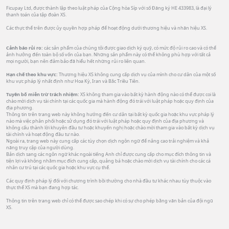
Ficupay Ltd, được thành lập theo luật pháp của Cộng hòa Síp với số Đăng ký HE 433983, là đại lý
thanh toán của tập đoàn XS.
Các thực thể trên được ủy quyền hợp pháp để hoạt động dưới thương hiệu và nhãn hiệu XS.
Cảnh báo rủi ro:
các sản phẩm của chúng tôi được giao dịch ký quỹ, có mức độ rủi ro cao và có thể
ảnh hưởng đến toàn bộ số vốn của bạn. Những sản phẩm này có thể không phù hợp với tất cả
mọi người, bạn nên đảm bảo đã hiểu hết những rủi ro liên quan.
Hạn chế theo khu vực:
Thương hiệu XS không cung cấp dịch vụ của mình cho cư dân của một số
khu vực pháp lý nhất định như Hoa Kỳ, Iran và Bắc Triều Tiên.
Tuyên bố miễn trừ trách nhiệm:
XS không tham gia vào bất kỳ hành động nào có thể được coi là
chào mời dịch vụ tài chính tại các quốc gia mà hành động đó trái với luật pháp hoặc quy định của
địa phương.
Thông tin trên trang web này không hướng đến cư dân tại bất kỳ quốc gia hoặc khu vực pháp lý
nào mà việc phân phối hoặc sử dụng đó trái với luật pháp hoặc quy định của địa phương và
không cấu thành lời khuyên đầu tư hoặc khuyến nghị hoặc chào mời tham gia vào bất kỳ dịch vụ
tài chính và hoạt động đầu tư nào.
Ngoài ra, trang web này cung cấp các tùy chọn dịch ngôn ngữ để nâng cao trải nghiệm và khả
năng truy cập của người dùng.
Bản dịch sang các ngôn ngữ khác ngoài tiếng Anh chỉ được cung cấp cho mục đích thông tin và
tiện lợi và không nhằm mục đích cung cấp, quảng bá hoặc chào mời dịch vụ tài chính cho các cá
nhân cư trú tại các quốc gia hoặc khu vực cụ thể.
Các quy định pháp lý đối với chương trình bồi thường cho nhà đầu tư khác nhau tùy thuộc vào
thực thể XS mà bạn đang hợp tác.
Thông tin trên trang web chỉ có thể được sao chép khi có sự cho phép bằng văn bản của đội ngũ
XS.