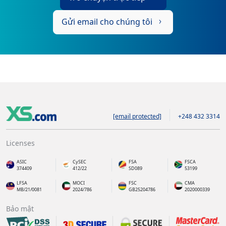
Gửi email cho chúng tôi
[email protected]
+248 432 3314
Licenses
ASIC
CySEC
FSA
FSCA
374409
412/22
SD089
53199
LFSA
MOCI
FSC
CMA
MB/21/0081
2024/786
GB25204786
2020000339
Bảo mật