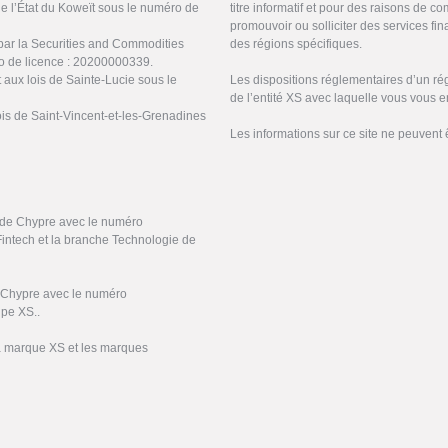
de l’État du Koweït sous le numéro de
titre informatif et pour des raisons de 
promouvoir ou solliciter des services f
par la Securities and Commodities
des régions spécifiques.
o de licence : 20200000339.
 aux lois de Sainte-Lucie sous le
Les dispositions réglementaires d’un ré
de l’entité XS avec laquelle vous vous 
ois de Saint-Vincent-et-les-Grenadines
Les informations sur ce site ne peuvent 
e de Chypre avec le numéro
Fintech et la branche Technologie de
e Chypre avec le numéro
upe XS..
la marque XS et les marques