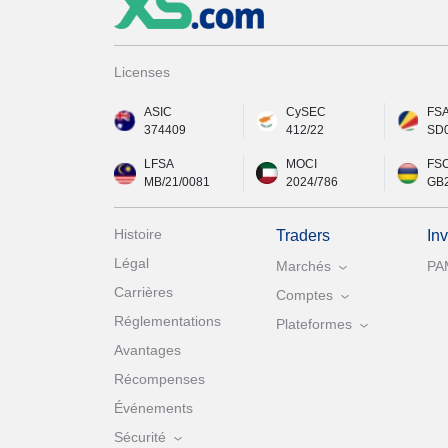
Licenses
ASIC
CySEC
FS
374409
412/22
SD
LFSA
MOCI
FS
MB/21/0081
2024/786
GB
Histoire
Traders
In
Légal
Marchés
PA
Carrières
Comptes
Réglementations
Plateformes
Avantages
Récompenses
Événements
Sécurité