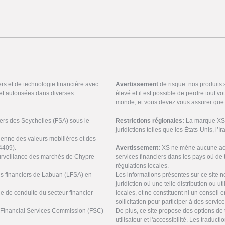
ers et de technologie financière avec
Avertissement
de risque: nos produits
et autorisées dans diverses
élevé et il est possible de perdre tout v
monde, et vous devez vous assurer que 
ciers des Seychelles (FSA) sous le
Restrictions régionales:
La marque XS n
juridictions telles que les États-Unis, l’I
ienne des valeurs mobilières et des
4409).
Avertissement:
XS ne mène aucune acti
urveillance des marchés de Chypre
services financiers dans les pays où de t
régulations locales.
ces financiers de Labuan (LFSA) en
Les informations présentes sur ce site 
juridiction où une telle distribution ou ut
ne de conduite du secteur financier
locales, et ne constituent ni un conseil
sollicitation pour participer à des servic
s Financial Services Commission (FSC)
De plus, ce site propose des options de 
utilisateur et l'accessibilité. Les tradu