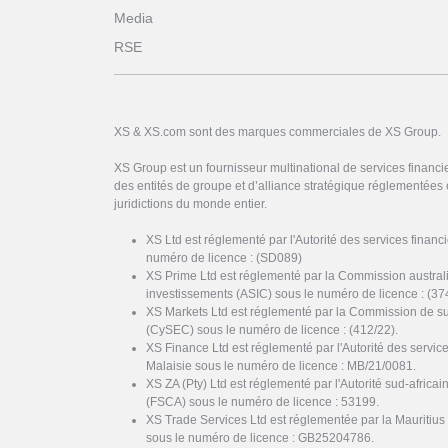
Media
RSE
XS & XS.com sont des marques commerciales de XS Group.
XS Group est un fournisseur multinational de services financi
des entités de groupe et d’alliance stratégique réglementées 
juridictions du monde entier.
XS Ltd est réglementé par l'Autorité des services finan
numéro de licence : (SD089)
XS Prime Ltd est réglementé par la Commission austral
investissements (ASIC) sous le numéro de licence : (37
XS Markets Ltd est réglementé par la Commission de s
(CySEC) sous le numéro de licence : (412/22).
XS Finance Ltd est réglementé par l'Autorité des servi
Malaisie sous le numéro de licence : MB/21/0081.
XS ZA (Pty) Ltd est réglementé par l'Autorité sud-africai
(FSCA) sous le numéro de licence : 53199.
XS Trade Services Ltd est réglementée par la Mauritiu
sous le numéro de licence : GB25204786.