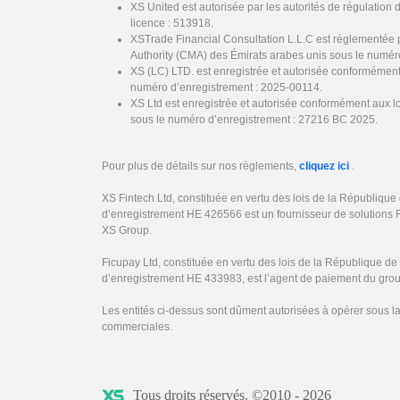
XS United est autorisée par les autorités de régulation 
licence : 513918.
XSTrade Financial Consultation L.L.C est réglementée 
Authority (CMA) des Émirats arabes unis sous le numér
XS (LC) LTD. est enregistrée et autorisée conformément
numéro d’enregistrement : 2025-00114.
XS Ltd est enregistrée et autorisée conformément aux l
sous le numéro d’enregistrement : 27216 BC 2025.
Pour plus de détails sur nos règlements,
cliquez ici
.
XS Fintech Ltd, constituée en vertu des lois de la Républiqu
d’enregistrement HE 426566 est un fournisseur de solutions 
XS Group.
Ficupay Ltd, constituée en vertu des lois de la République d
d’enregistrement HE 433983, est l’agent de paiement du gro
Les entités ci-dessus sont dûment autorisées à opérer sous 
commerciales.
Tous droits réservés. ©2010 - 2026