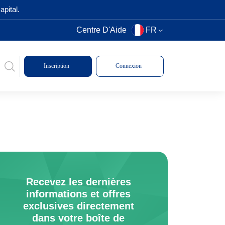
pital.
Centre D'Aide
FR
Inscription
Connexion
Recevez les dernières
informations et offres
exclusives directement
dans votre boîte de