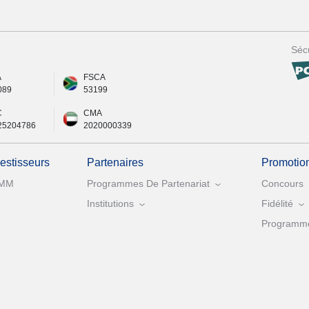
Sécu
A
FSCA
089
53199
C
CMA
25204786
2020000339
vestisseurs
Partenaires
Promotio
MM
Programmes De Partenariat
Concours
Institutions
Fidélité
Programme 