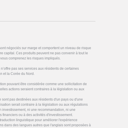
 sont négociés sur marge et comportent un niveau de risque
otre capital. Ces produits peuvent ne pas convenir à tout le
vous comprenez les risques impliqués.
’offre pas ses services aux résidents de certaines
ran et la Corée du Nord.
on pouvant être considérée comme une sollicitation de
elles actions seraient contraires à la législation ou aux
ne sont pas destinées aux résidents d'un pays ou d'une
ilisation serait contraire à la législation ou aux régulations
 en investissement, ni une recommandation, ni une
es financiers ou à des activités d'investissement.
traduction linguistique pour améliorer l'expérience
ctions dans des langues autres que l'anglais sont proposées à