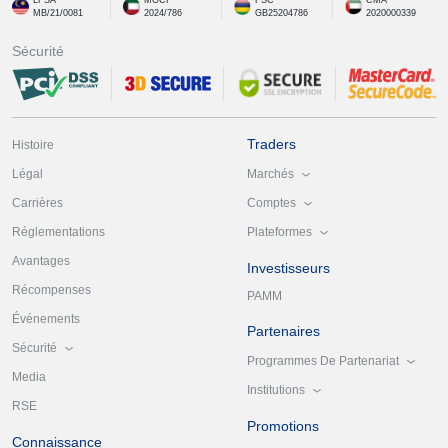
MB/21/0081
2024/786
GB25204786
2020000339
Sécurité
Traders
Histoire
Marchés
Légal
Comptes
Carrières
Plateformes
Réglementations
Avantages
Investisseurs
Récompenses
PAMM
Événements
Partenaires
Sécurité
Programmes De Partenariat
Media
Institutions
RSE
Promotions
Connaissance