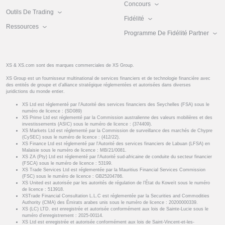
Concours
Outils De Trading
Fidélité
Ressources
Programme De Fidélité Partner
XS & XS.com sont des marques commerciales de XS Group.
XS Group est un fournisseur multinational de services financiers et de technologie financière avec
des entités de groupe et d’alliance stratégique réglementées et autorisées dans diverses
juridictions du monde entier.
XS Ltd est réglementé par l'Autorité des services financiers des Seychelles (FSA) sous le
numéro de licence : (SD089)
XS Prime Ltd est réglementé par la Commission australienne des valeurs mobilières et des
investissements (ASIC) sous le numéro de licence : (374409).
XS Markets Ltd est réglementé par la Commission de surveillance des marchés de Chypre
(CySEC) sous le numéro de licence : (412/22).
XS Finance Ltd est réglementé par l'Autorité des services financiers de Labuan (LFSA) en
Malaisie sous le numéro de licence : MB/21/0081.
XS ZA (Pty) Ltd est réglementé par l'Autorité sud-africaine de conduite du secteur financier
(FSCA) sous le numéro de licence : 53199.
XS Trade Services Ltd est réglementée par la Mauritius Financial Services Commission
(FSC) sous le numéro de licence : GB25204786.
XS United est autorisée par les autorités de régulation de l’État du Koweït sous le numéro
de licence : 513918.
XSTrade Financial Consultation L.L.C est réglementée par la Securities and Commodities
Authority (CMA) des Émirats arabes unis sous le numéro de licence : 20200000339.
XS (LC) LTD. est enregistrée et autorisée conformément aux lois de Sainte-Lucie sous le
numéro d’enregistrement : 2025-00114.
XS Ltd est enregistrée et autorisée conformément aux lois de Saint-Vincent-et-les-