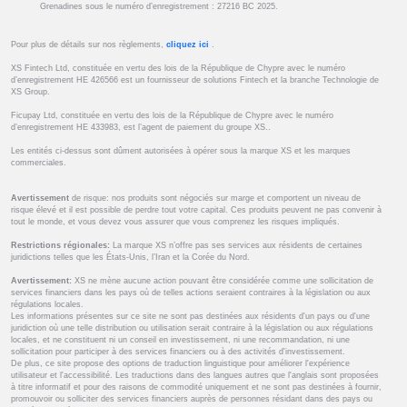
Grenadines sous le numéro d’enregistrement : 27216 BC 2025.
Pour plus de détails sur nos règlements,
cliquez ici
.
XS Fintech Ltd, constituée en vertu des lois de la République de Chypre avec le numéro
d’enregistrement HE 426566 est un fournisseur de solutions Fintech et la branche Technologie de
XS Group.
Ficupay Ltd, constituée en vertu des lois de la République de Chypre avec le numéro
d’enregistrement HE 433983, est l’agent de paiement du groupe XS..
Les entités ci-dessus sont dûment autorisées à opérer sous la marque XS et les marques
commerciales.
Avertissement
de risque: nos produits sont négociés sur marge et comportent un niveau de
risque élevé et il est possible de perdre tout votre capital. Ces produits peuvent ne pas convenir à
tout le monde, et vous devez vous assurer que vous comprenez les risques impliqués.
Restrictions régionales:
La marque XS n’offre pas ses services aux résidents de certaines
juridictions telles que les États-Unis, l’Iran et la Corée du Nord.
Avertissement:
XS ne mène aucune action pouvant être considérée comme une sollicitation de
services financiers dans les pays où de telles actions seraient contraires à la législation ou aux
régulations locales.
Les informations présentes sur ce site ne sont pas destinées aux résidents d'un pays ou d'une
juridiction où une telle distribution ou utilisation serait contraire à la législation ou aux régulations
locales, et ne constituent ni un conseil en investissement, ni une recommandation, ni une
sollicitation pour participer à des services financiers ou à des activités d'investissement.
De plus, ce site propose des options de traduction linguistique pour améliorer l'expérience
utilisateur et l'accessibilité. Les traductions dans des langues autres que l'anglais sont proposées
à titre informatif et pour des raisons de commodité uniquement et ne sont pas destinées à fournir,
promouvoir ou solliciter des services financiers auprès de personnes résidant dans des pays ou