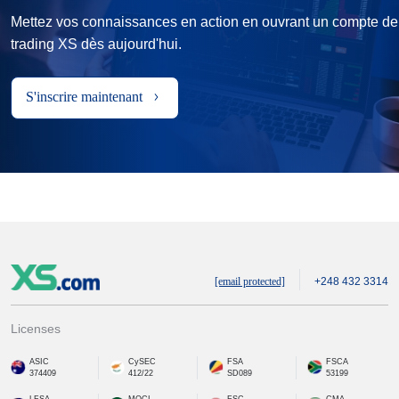
Mettez vos connaissances en action en ouvrant un compte de
trading XS dès aujourd'hui.
S'inscrire maintenant
[email protected]
+248 432 3314
Licenses
ASIC
CySEC
FSA
FSCA
374409
412/22
SD089
53199
LFSA
MOCI
FSC
CMA