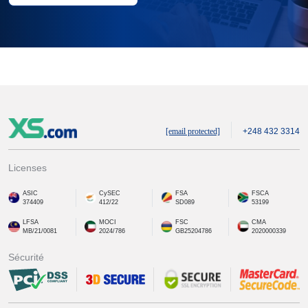
[email protected]
+248 432 3314
Licenses
ASIC
CySEC
FSA
FSCA
374409
412/22
SD089
53199
LFSA
MOCI
FSC
CMA
MB/21/0081
2024/786
GB25204786
2020000339
Sécurité