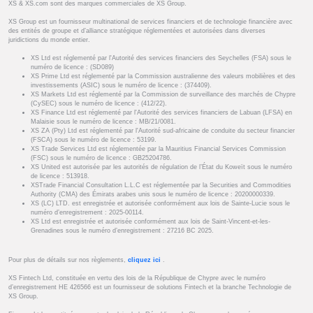
XS & XS.com sont des marques commerciales de XS Group.
XS Group est un fournisseur multinational de services financiers et de technologie financière avec
des entités de groupe et d’alliance stratégique réglementées et autorisées dans diverses
juridictions du monde entier.
XS Ltd est réglementé par l'Autorité des services financiers des Seychelles (FSA) sous le
numéro de licence : (SD089)
XS Prime Ltd est réglementé par la Commission australienne des valeurs mobilières et des
investissements (ASIC) sous le numéro de licence : (374409).
XS Markets Ltd est réglementé par la Commission de surveillance des marchés de Chypre
(CySEC) sous le numéro de licence : (412/22).
XS Finance Ltd est réglementé par l'Autorité des services financiers de Labuan (LFSA) en
Malaisie sous le numéro de licence : MB/21/0081.
XS ZA (Pty) Ltd est réglementé par l'Autorité sud-africaine de conduite du secteur financier
(FSCA) sous le numéro de licence : 53199.
XS Trade Services Ltd est réglementée par la Mauritius Financial Services Commission
(FSC) sous le numéro de licence : GB25204786.
XS United est autorisée par les autorités de régulation de l’État du Koweït sous le numéro
de licence : 513918.
XSTrade Financial Consultation L.L.C est réglementée par la Securities and Commodities
Authority (CMA) des Émirats arabes unis sous le numéro de licence : 20200000339.
XS (LC) LTD. est enregistrée et autorisée conformément aux lois de Sainte-Lucie sous le
numéro d’enregistrement : 2025-00114.
XS Ltd est enregistrée et autorisée conformément aux lois de Saint-Vincent-et-les-
Grenadines sous le numéro d’enregistrement : 27216 BC 2025.
Pour plus de détails sur nos règlements,
cliquez ici
.
XS Fintech Ltd, constituée en vertu des lois de la République de Chypre avec le numéro
d’enregistrement HE 426566 est un fournisseur de solutions Fintech et la branche Technologie de
XS Group.