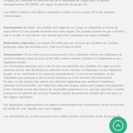
Ficupay Ltd, constituée en vertu des lois de la République de Chypre avec le numéro
d’enregistrement HE 433983, est l’agent de paiement du groupe XS..
Les entités ci-dessus sont dûment autorisées à opérer sous la marque XS et les marques
commerciales.
Avertissement
de risque: nos produits sont négociés sur marge et comportent un niveau de
risque élevé et il est possible de perdre tout votre capital. Ces produits peuvent ne pas convenir à
tout le monde, et vous devez vous assurer que vous comprenez les risques impliqués.
Restrictions régionales:
La marque XS n’offre pas ses services aux résidents de certaines
juridictions telles que les États-Unis, l’Iran et la Corée du Nord.
Avertissement:
XS ne mène aucune action pouvant être considérée comme une sollicitation de
services financiers dans les pays où de telles actions seraient contraires à la législation ou aux
régulations locales.
Les informations présentes sur ce site ne sont pas destinées aux résidents d'un pays ou d'une
juridiction où une telle distribution ou utilisation serait contraire à la législation ou aux régulations
locales, et ne constituent ni un conseil en investissement, ni une recommandation, ni une
sollicitation pour participer à des services financiers ou à des activités d'investissement.
De plus, ce site propose des options de traduction linguistique pour améliorer l'expérience
utilisateur et l'accessibilité. Les traductions dans des langues autres que l'anglais sont proposées
à titre informatif et pour des raisons de commodité uniquement et ne sont pas destinées à fournir,
promouvoir ou solliciter des services financiers auprès de personnes résidant dans des pays ou
des régions spécifiques.
Les dispositions réglementaires d’un régime d’indemnisation des investisseurs varient en fonction
de l’entité XS avec laquelle vous vous engagez.
Les informations sur ce site ne peuvent être copiées qu’avec l’autorisation écrite du groupe XS.