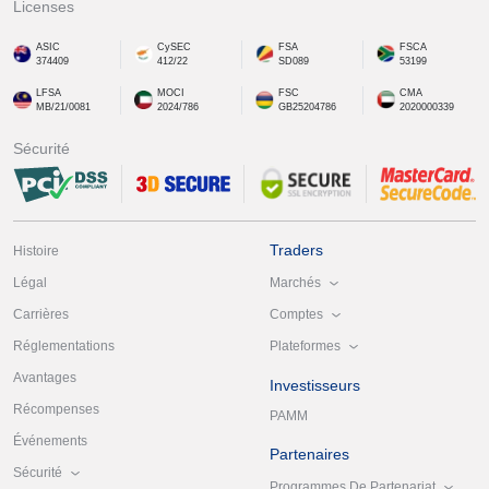
Licenses
ASIC
CySEC
FSA
FSCA
374409
412/22
SD089
53199
LFSA
MOCI
FSC
CMA
MB/21/0081
2024/786
GB25204786
2020000339
Sécurité
Traders
Histoire
Marchés
Légal
Comptes
Carrières
Plateformes
Réglementations
Avantages
Investisseurs
Récompenses
PAMM
Événements
Partenaires
Sécurité
Programmes De Partenariat