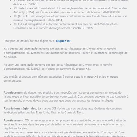
XS United est autorisée par les autorités de régulation de l’État du Koweït sous le numéro
de licence : 513918.
XSTrade Financial Consultation L.L.C est réglementée par la Securities and Commodities
Authority (CMA) des Émirats arabes unis sous le numéro de licence : 20200000339.
XS (LC) LTD. est enregistrée et autorisée conformément aux lois de Sainte-Lucie sous le
numéro d’enregistrement : 2025-00114.
XS Ltd est enregistrée et autorisée conformément aux lois de Saint-Vincent-et-les-
Grenadines sous le numéro d’enregistrement : 27216 BC 2025.
Pour plus de détails sur nos règlements,
cliquez ici
.
XS Fintech Ltd, constituée en vertu des lois de la République de Chypre avec le numéro
d’enregistrement HE 426566 est un fournisseur de solutions Fintech et la branche Technologie de
XS Group.
Ficupay Ltd, constituée en vertu des lois de la République de Chypre avec le numéro
d’enregistrement HE 433983, est l’agent de paiement du groupe XS..
Les entités ci-dessus sont dûment autorisées à opérer sous la marque XS et les marques
commerciales.
Avertissement
de risque: nos produits sont négociés sur marge et comportent un niveau de
risque élevé et il est possible de perdre tout votre capital. Ces produits peuvent ne pas convenir à
tout le monde, et vous devez vous assurer que vous comprenez les risques impliqués.
Restrictions régionales:
La marque XS n’offre pas ses services aux résidents de certaines
juridictions telles que les États-Unis, l’Iran et la Corée du Nord.
Avertissement:
XS ne mène aucune action pouvant être considérée comme une sollicitation de
services financiers dans les pays où de telles actions seraient contraires à la législation ou aux
régulations locales.
Les informations présentes sur ce site ne sont pas destinées aux résidents d'un pays ou d'une
juridiction où une telle distribution ou utilisation serait contraire à la législation ou aux régulations