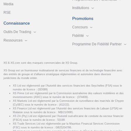
Media
Institutions
RSE
Promotions
Connaissance
Concours
Outils De Trading
Fidélité
Ressources
Programme De Fidélité Partner
XS & XS.com sont des marques commerciales de XS Group.
XS Group est un fournisseur multinational de services financiers et de technologie financière avec
des entités de groupe et d’alliance stratégique réglementées et autorisées dans diverses
juridictions du monde entier.
XS Ltd est réglementé par l'Autorité des services financiers des Seychelles (FSA) sous le
numéro de licence : (SD089)
XS Prime Ltd est réglementé par la Commission australienne des valeurs mobilières et des
investissements (ASIC) sous le numéro de licence : (374409).
XS Markets Ltd est réglementé par la Commission de surveillance des marchés de Chypre
(CySEC) sous le numéro de licence : (412/22).
XS Finance Ltd est réglementé par l'Autorité des services financiers de Labuan (LFSA) en
Malaisie sous le numéro de licence : MB/21/0081.
XS ZA (Pty) Ltd est réglementé par l'Autorité sud-africaine de conduite du secteur financier
(FSCA) sous le numéro de licence : 53199.
XS Trade Services Ltd est réglementée par la Mauritius Financial Services Commission
(FSC) sous le numéro de licence : GB25204786.