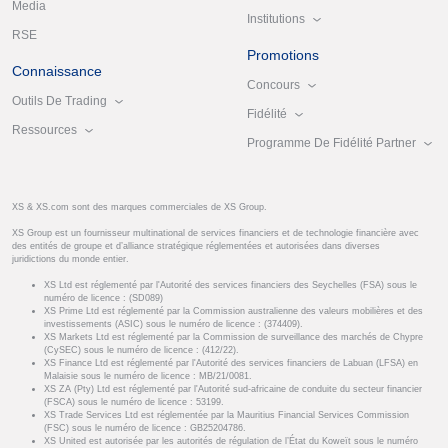
Media
Institutions
RSE
Promotions
Connaissance
Concours
Outils De Trading
Fidélité
Ressources
Programme De Fidélité Partner
XS & XS.com sont des marques commerciales de XS Group.
XS Group est un fournisseur multinational de services financiers et de technologie financière avec
des entités de groupe et d’alliance stratégique réglementées et autorisées dans diverses
juridictions du monde entier.
XS Ltd est réglementé par l'Autorité des services financiers des Seychelles (FSA) sous le
numéro de licence : (SD089)
XS Prime Ltd est réglementé par la Commission australienne des valeurs mobilières et des
investissements (ASIC) sous le numéro de licence : (374409).
XS Markets Ltd est réglementé par la Commission de surveillance des marchés de Chypre
(CySEC) sous le numéro de licence : (412/22).
XS Finance Ltd est réglementé par l'Autorité des services financiers de Labuan (LFSA) en
Malaisie sous le numéro de licence : MB/21/0081.
XS ZA (Pty) Ltd est réglementé par l'Autorité sud-africaine de conduite du secteur financier
(FSCA) sous le numéro de licence : 53199.
XS Trade Services Ltd est réglementée par la Mauritius Financial Services Commission
(FSC) sous le numéro de licence : GB25204786.
XS United est autorisée par les autorités de régulation de l’État du Koweït sous le numéro