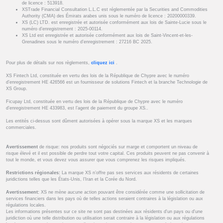
de licence : 513918.
XSTrade Financial Consultation L.L.C est réglementée par la Securities and Commodities
Authority (CMA) des Émirats arabes unis sous le numéro de licence : 20200000339.
XS (LC) LTD. est enregistrée et autorisée conformément aux lois de Sainte-Lucie sous le
numéro d’enregistrement : 2025-00114.
XS Ltd est enregistrée et autorisée conformément aux lois de Saint-Vincent-et-les-
Grenadines sous le numéro d’enregistrement : 27216 BC 2025.
Pour plus de détails sur nos règlements,
cliquez ici
.
XS Fintech Ltd, constituée en vertu des lois de la République de Chypre avec le numéro
d’enregistrement HE 426566 est un fournisseur de solutions Fintech et la branche Technologie de
XS Group.
Ficupay Ltd, constituée en vertu des lois de la République de Chypre avec le numéro
d’enregistrement HE 433983, est l’agent de paiement du groupe XS..
Les entités ci-dessus sont dûment autorisées à opérer sous la marque XS et les marques
commerciales.
Avertissement
de risque: nos produits sont négociés sur marge et comportent un niveau de
risque élevé et il est possible de perdre tout votre capital. Ces produits peuvent ne pas convenir à
tout le monde, et vous devez vous assurer que vous comprenez les risques impliqués.
Restrictions régionales:
La marque XS n’offre pas ses services aux résidents de certaines
juridictions telles que les États-Unis, l’Iran et la Corée du Nord.
Avertissement:
XS ne mène aucune action pouvant être considérée comme une sollicitation de
services financiers dans les pays où de telles actions seraient contraires à la législation ou aux
régulations locales.
Les informations présentes sur ce site ne sont pas destinées aux résidents d'un pays ou d'une
juridiction où une telle distribution ou utilisation serait contraire à la législation ou aux régulations