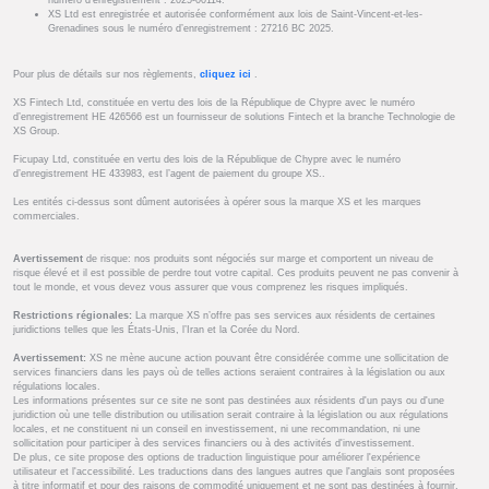
numéro d’enregistrement : 2025-00114.
XS Ltd est enregistrée et autorisée conformément aux lois de Saint-Vincent-et-les-
Grenadines sous le numéro d’enregistrement : 27216 BC 2025.
Pour plus de détails sur nos règlements,
cliquez ici
.
XS Fintech Ltd, constituée en vertu des lois de la République de Chypre avec le numéro
d’enregistrement HE 426566 est un fournisseur de solutions Fintech et la branche Technologie de
XS Group.
Ficupay Ltd, constituée en vertu des lois de la République de Chypre avec le numéro
d’enregistrement HE 433983, est l’agent de paiement du groupe XS..
Les entités ci-dessus sont dûment autorisées à opérer sous la marque XS et les marques
commerciales.
Avertissement
de risque: nos produits sont négociés sur marge et comportent un niveau de
risque élevé et il est possible de perdre tout votre capital. Ces produits peuvent ne pas convenir à
tout le monde, et vous devez vous assurer que vous comprenez les risques impliqués.
Restrictions régionales:
La marque XS n’offre pas ses services aux résidents de certaines
juridictions telles que les États-Unis, l’Iran et la Corée du Nord.
Avertissement:
XS ne mène aucune action pouvant être considérée comme une sollicitation de
services financiers dans les pays où de telles actions seraient contraires à la législation ou aux
régulations locales.
Les informations présentes sur ce site ne sont pas destinées aux résidents d'un pays ou d'une
juridiction où une telle distribution ou utilisation serait contraire à la législation ou aux régulations
locales, et ne constituent ni un conseil en investissement, ni une recommandation, ni une
sollicitation pour participer à des services financiers ou à des activités d'investissement.
De plus, ce site propose des options de traduction linguistique pour améliorer l'expérience
utilisateur et l'accessibilité. Les traductions dans des langues autres que l'anglais sont proposées
à titre informatif et pour des raisons de commodité uniquement et ne sont pas destinées à fournir,