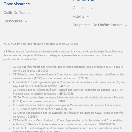
Connaissance
Concours
Outils De Trading
Fidélité
Ressources
Programme De Fidélité Partner
XS & XS.com sont des marques commerciales de XS Group.
XS Group est un fournisseur multinational de services financiers et de technologie financière avec
des entités de groupe et d’alliance stratégique réglementées et autorisées dans diverses
juridictions du monde entier.
XS Ltd est réglementé par l'Autorité des services financiers des Seychelles (FSA) sous le
numéro de licence : (SD089)
XS Prime Ltd est réglementé par la Commission australienne des valeurs mobilières et des
investissements (ASIC) sous le numéro de licence : (374409).
XS Markets Ltd est réglementé par la Commission de surveillance des marchés de Chypre
(CySEC) sous le numéro de licence : (412/22).
XS Finance Ltd est réglementé par l'Autorité des services financiers de Labuan (LFSA) en
Malaisie sous le numéro de licence : MB/21/0081.
XS ZA (Pty) Ltd est réglementé par l'Autorité sud-africaine de conduite du secteur financier
(FSCA) sous le numéro de licence : 53199.
XS Trade Services Ltd est réglementée par la Mauritius Financial Services Commission
(FSC) sous le numéro de licence : GB25204786.
XS United est autorisée par les autorités de régulation de l’État du Koweït sous le numéro
de licence : 513918.
XSTrade Financial Consultation L.L.C est réglementée par la Securities and Commodities
Authority (CMA) des Émirats arabes unis sous le numéro de licence : 20200000339.
XS (LC) LTD. est enregistrée et autorisée conformément aux lois de Sainte-Lucie sous le