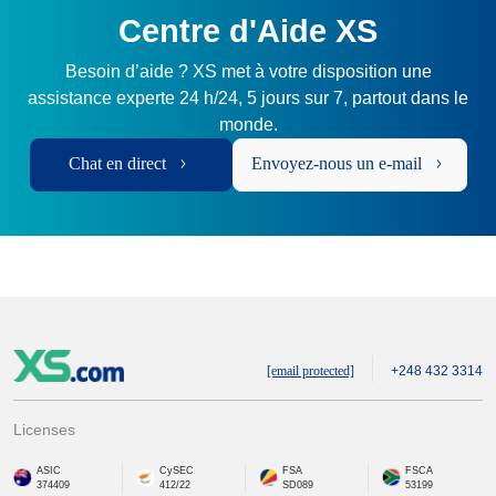
Centre d'Aide XS
Besoin d’aide ? XS met à votre disposition une
assistance experte 24 h/24, 5 jours sur 7, partout dans le
monde.
Chat en direct
Envoyez-nous un e-mail
[email protected]
+248 432 3314
Licenses
ASIC
CySEC
FSA
FSCA
374409
412/22
SD089
53199