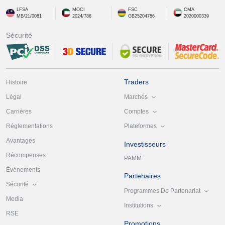
LFSA
MOCI
FSC
CMA
MB/21/0081
2024/786
GB25204786
2020000339
Sécurité
Traders
Histoire
Marchés
Légal
Comptes
Carrières
Plateformes
Réglementations
Avantages
Investisseurs
Récompenses
PAMM
Événements
Partenaires
Sécurité
Programmes De Partenariat
Media
Institutions
RSE
Promotions