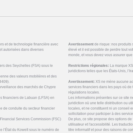
ers et de technologie financière avec
Avertissement
de risque: nos produits
et autorisées dans diverses
élevé et il est possible de perdre tout v
monde, et vous devez vous assurer que 
ciers des Seychelles (FSA) sous le
Restrictions régionales:
La marque XS n
juridictions telles que les États-Unis, l’I
ienne des valeurs mobilières et des
4409).
Avertissement:
XS ne mène aucune acti
urveillance des marchés de Chypre
services financiers dans les pays où de t
régulations locales.
ces financiers de Labuan (LFSA) en
Les informations présentes sur ce site 
juridiction où une telle distribution ou ut
ne de conduite du secteur financier
locales, et ne constituent ni un conseil
sollicitation pour participer à des servic
s Financial Services Commission (FSC)
De plus, ce site propose des options de 
utilisateur et l'accessibilité. Les tradu
de l’État du Koweït sous le numéro de
titre informatif et pour des raisons de 