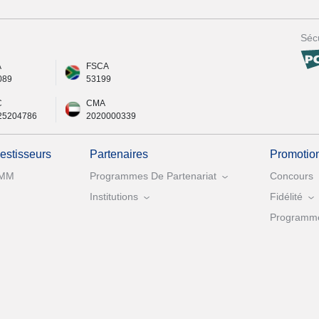
Sécu
A
FSCA
089
53199
C
CMA
25204786
2020000339
vestisseurs
Partenaires
Promotio
MM
Programmes De Partenariat
Concours
Institutions
Fidélité
Programme 