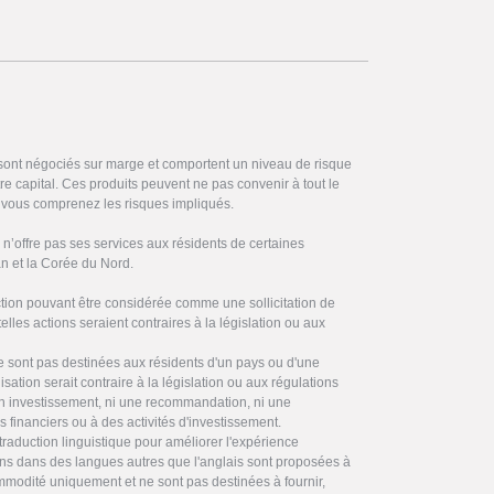
 sont négociés sur marge et comportent un niveau de risque
otre capital. Ces produits peuvent ne pas convenir à tout le
vous comprenez les risques impliqués.
’offre pas ses services aux résidents de certaines
ran et la Corée du Nord.
on pouvant être considérée comme une sollicitation de
elles actions seraient contraires à la législation ou aux
ne sont pas destinées aux résidents d'un pays ou d'une
ilisation serait contraire à la législation ou aux régulations
 en investissement, ni une recommandation, ni une
es financiers ou à des activités d'investissement.
traduction linguistique pour améliorer l'expérience
ctions dans des langues autres que l'anglais sont proposées à
commodité uniquement et ne sont pas destinées à fournir,