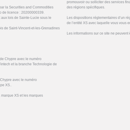
promouvoir ou solliciter des services f
par la Securities and Commodities
des régions spécifiques.
o de licence : 20200000339.
 aux lois de Sainte-Lucie sous le
Les dispositions réglementaires d’un ré
de l’entité XS avec laquelle vous vous 
ois de Saint-Vincent-et-les-Grenadines
Les informations sur ce site ne peuvent 
e de Chypre avec le numéro
Fintech et la branche Technologie de
e Chypre avec le numéro
upe XS..
la marque XS et les marques