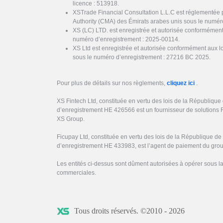
licence : 513918.
XSTrade Financial Consultation L.L.C est réglementée 
Authority (CMA) des Émirats arabes unis sous le numér
XS (LC) LTD. est enregistrée et autorisée conformément
numéro d’enregistrement : 2025-00114.
XS Ltd est enregistrée et autorisée conformément aux l
sous le numéro d’enregistrement : 27216 BC 2025.
Pour plus de détails sur nos règlements,
cliquez ici
.
XS Fintech Ltd, constituée en vertu des lois de la Républiqu
d’enregistrement HE 426566 est un fournisseur de solutions 
XS Group.
Ficupay Ltd, constituée en vertu des lois de la République d
d’enregistrement HE 433983, est l’agent de paiement du gro
Les entités ci-dessus sont dûment autorisées à opérer sous 
commerciales.
Tous droits réservés. ©2010 - 2026