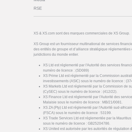
RSE
XS & XS.com sont des marques commerciales de XS Group.
XS Group est un fournisseur multinational de services financi
des entités de groupe et d’alliance stratégique réglementées 
juridictions du monde entier.
XS Ltd est réglementé par l'Autorité des services finan
numéro de licence : (SD089)
XS Prime Ltd est réglementé par la Commission austral
investissements (ASIC) sous le numéro de licence : (37
XS Markets Ltd est réglementé par la Commission de s
(CySEC) sous le numéro de licence : (412/22).
XS Finance Ltd est réglementé par l'Autorité des servi
Malaisie sous le numéro de licence : MB/21/0081.
XS ZA (Pty) Ltd est réglementé par l'Autorité sud-africai
(FSCA) sous le numéro de licence : 53199.
XS Trade Services Ltd est réglementée par la Mauritiu
sous le numéro de licence : GB25204786.
XS United est autorisée par les autorités de régulation 