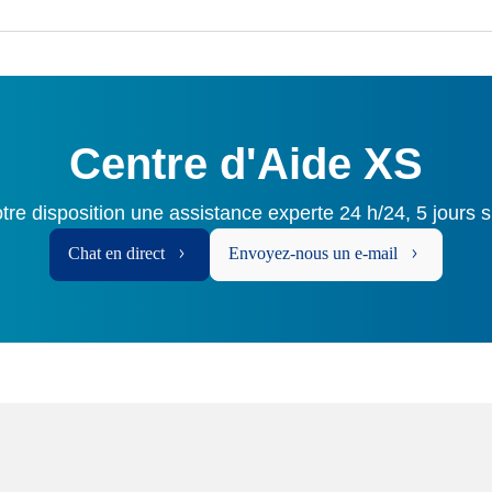
Centre d'Aide XS
tre disposition une assistance experte 24 h/24, 5 jours s
Chat en direct
Envoyez-nous un e-mail