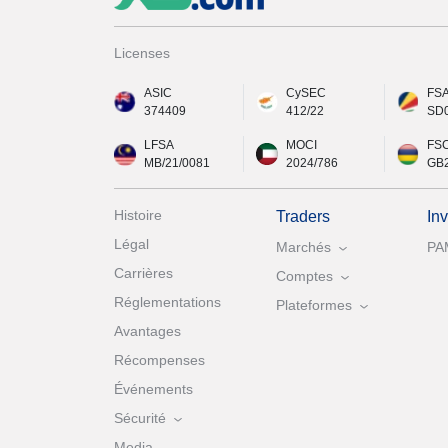
Licenses
ASIC
CySEC
FS
374409
412/22
SD
LFSA
MOCI
FS
MB/21/0081
2024/786
GB
Histoire
Traders
In
Légal
Marchés
PA
Carrières
Comptes
Réglementations
Plateformes
Avantages
Récompenses
Événements
Sécurité
Media