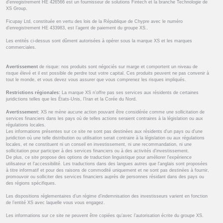
d’enregistrement HE 426566 est un fournisseur de solutions Fintech et la branche Technologie de
XS Group.
Ficupay Ltd, constituée en vertu des lois de la République de Chypre avec le numéro
d’enregistrement HE 433983, est l’agent de paiement du groupe XS..
Les entités ci-dessus sont dûment autorisées à opérer sous la marque XS et les marques
commerciales.
Avertissement
de risque: nos produits sont négociés sur marge et comportent un niveau de
risque élevé et il est possible de perdre tout votre capital. Ces produits peuvent ne pas convenir à
tout le monde, et vous devez vous assurer que vous comprenez les risques impliqués.
Restrictions régionales:
La marque XS n’offre pas ses services aux résidents de certaines
juridictions telles que les États-Unis, l’Iran et la Corée du Nord.
Avertissement:
XS ne mène aucune action pouvant être considérée comme une sollicitation de
services financiers dans les pays où de telles actions seraient contraires à la législation ou aux
régulations locales.
Les informations présentes sur ce site ne sont pas destinées aux résidents d'un pays ou d'une
juridiction où une telle distribution ou utilisation serait contraire à la législation ou aux régulations
locales, et ne constituent ni un conseil en investissement, ni une recommandation, ni une
sollicitation pour participer à des services financiers ou à des activités d'investissement.
De plus, ce site propose des options de traduction linguistique pour améliorer l'expérience
utilisateur et l'accessibilité. Les traductions dans des langues autres que l'anglais sont proposées
à titre informatif et pour des raisons de commodité uniquement et ne sont pas destinées à fournir,
promouvoir ou solliciter des services financiers auprès de personnes résidant dans des pays ou
des régions spécifiques.
Les dispositions réglementaires d’un régime d’indemnisation des investisseurs varient en fonction
de l’entité XS avec laquelle vous vous engagez.
Les informations sur ce site ne peuvent être copiées qu’avec l’autorisation écrite du groupe XS.