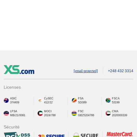
[email protected]
+248 432 3314
Licenses
ASIC
CySEC
FSA
FSCA
374409
412/22
SD089
53199
LFSA
MOCI
FSC
CMA
MB/21/0081
2024/786
GB25204786
2020000339
Sécurité