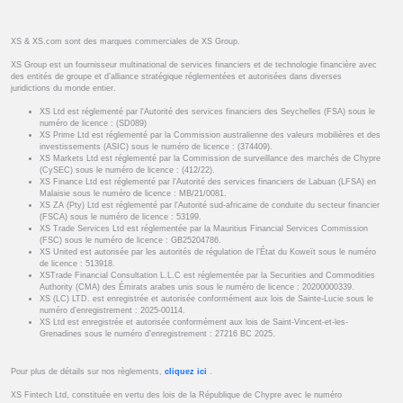
XS & XS.com sont des marques commerciales de XS Group.
XS Group est un fournisseur multinational de services financiers et de technologie financière avec
des entités de groupe et d’alliance stratégique réglementées et autorisées dans diverses
juridictions du monde entier.
XS Ltd est réglementé par l'Autorité des services financiers des Seychelles (FSA) sous le
numéro de licence : (SD089)
XS Prime Ltd est réglementé par la Commission australienne des valeurs mobilières et des
investissements (ASIC) sous le numéro de licence : (374409).
XS Markets Ltd est réglementé par la Commission de surveillance des marchés de Chypre
(CySEC) sous le numéro de licence : (412/22).
XS Finance Ltd est réglementé par l'Autorité des services financiers de Labuan (LFSA) en
Malaisie sous le numéro de licence : MB/21/0081.
XS ZA (Pty) Ltd est réglementé par l'Autorité sud-africaine de conduite du secteur financier
(FSCA) sous le numéro de licence : 53199.
XS Trade Services Ltd est réglementée par la Mauritius Financial Services Commission
(FSC) sous le numéro de licence : GB25204786.
XS United est autorisée par les autorités de régulation de l’État du Koweït sous le numéro
de licence : 513918.
XSTrade Financial Consultation L.L.C est réglementée par la Securities and Commodities
Authority (CMA) des Émirats arabes unis sous le numéro de licence : 20200000339.
XS (LC) LTD. est enregistrée et autorisée conformément aux lois de Sainte-Lucie sous le
numéro d’enregistrement : 2025-00114.
XS Ltd est enregistrée et autorisée conformément aux lois de Saint-Vincent-et-les-
Grenadines sous le numéro d’enregistrement : 27216 BC 2025.
Pour plus de détails sur nos règlements,
cliquez ici
.
XS Fintech Ltd, constituée en vertu des lois de la République de Chypre avec le numéro