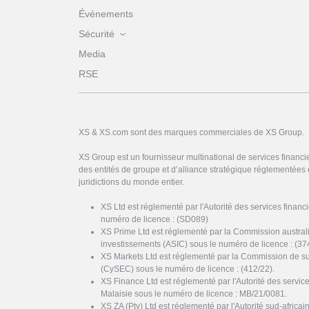
Événements
Sécurité
Media
RSE
XS & XS.com sont des marques commerciales de XS Group.
XS Group est un fournisseur multinational de services financi
des entités de groupe et d’alliance stratégique réglementées 
juridictions du monde entier.
XS Ltd est réglementé par l'Autorité des services finan
numéro de licence : (SD089)
XS Prime Ltd est réglementé par la Commission austral
investissements (ASIC) sous le numéro de licence : (37
XS Markets Ltd est réglementé par la Commission de s
(CySEC) sous le numéro de licence : (412/22).
XS Finance Ltd est réglementé par l'Autorité des servi
Malaisie sous le numéro de licence : MB/21/0081.
XS ZA (Pty) Ltd est réglementé par l'Autorité sud-africai