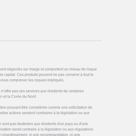
 sont négociés sur marge et comportent un niveau de risque
otre capital. Ces produits peuvent ne pas convenir à tout le
vous comprenez les risques impliqués.
’offre pas ses services aux résidents de certaines
ran et la Corée du Nord.
on pouvant être considérée comme une sollicitation de
elles actions seraient contraires à la législation ou aux
ne sont pas destinées aux résidents d'un pays ou d'une
ilisation serait contraire à la législation ou aux régulations
 en investissement, ni une recommandation, ni une