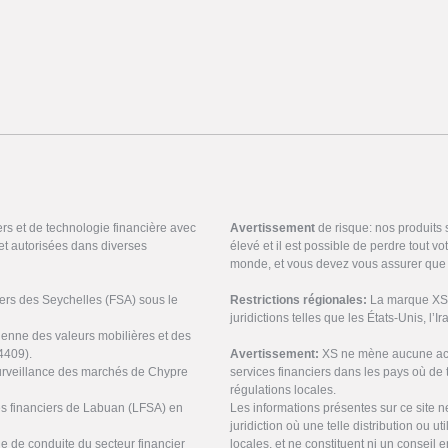
ers et de technologie financière avec
Avertissement
de risque: nos produits
et autorisées dans diverses
élevé et il est possible de perdre tout v
monde, et vous devez vous assurer que 
ciers des Seychelles (FSA) sous le
Restrictions régionales:
La marque XS n
juridictions telles que les États-Unis, l’I
ienne des valeurs mobilières et des
4409).
Avertissement:
XS ne mène aucune acti
urveillance des marchés de Chypre
services financiers dans les pays où de t
régulations locales.
ces financiers de Labuan (LFSA) en
Les informations présentes sur ce site 
juridiction où une telle distribution ou ut
ne de conduite du secteur financier
locales, et ne constituent ni un conseil