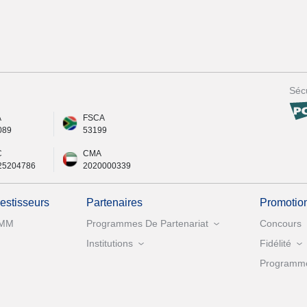
Sécu
A
FSCA
089
53199
C
CMA
25204786
2020000339
vestisseurs
Partenaires
Promotio
MM
Programmes De Partenariat
Concours
Institutions
Fidélité
Programme 