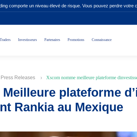
ading comporte un niveau élevé de risque. Vous pouvez perdre votre ca
Traders
Investisseurs
Partenaires
Promotions
Connaissance
 Press Releases
Xscom nomme meilleure plateforme dinvestiss
eilleure plateforme d’
ent Rankia au Mexique