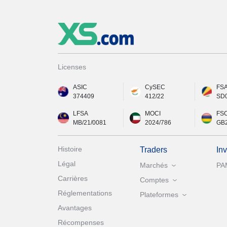
Licenses
ASIC
CySEC
FS
374409
412/22
SD
LFSA
MOCI
FS
MB/21/0081
2024/786
GB
Histoire
Traders
In
Légal
Marchés
PA
Carrières
Comptes
Réglementations
Plateformes
Avantages
Récompenses