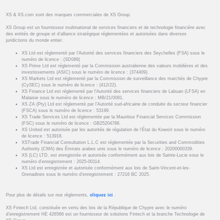
XS & XS.com sont des marques commerciales de XS Group.
XS Group est un fournisseur multinational de services financiers et de technologie financière avec
des entités de groupe et d’alliance stratégique réglementées et autorisées dans diverses
juridictions du monde entier.
XS Ltd est réglementé par l'Autorité des services financiers des Seychelles (FSA) sous le
numéro de licence : (SD089)
XS Prime Ltd est réglementé par la Commission australienne des valeurs mobilières et des
investissements (ASIC) sous le numéro de licence : (374409).
XS Markets Ltd est réglementé par la Commission de surveillance des marchés de Chypre
(CySEC) sous le numéro de licence : (412/22).
XS Finance Ltd est réglementé par l'Autorité des services financiers de Labuan (LFSA) en
Malaisie sous le numéro de licence : MB/21/0081.
XS ZA (Pty) Ltd est réglementé par l'Autorité sud-africaine de conduite du secteur financier
(FSCA) sous le numéro de licence : 53199.
XS Trade Services Ltd est réglementée par la Mauritius Financial Services Commission
(FSC) sous le numéro de licence : GB25204786.
XS United est autorisée par les autorités de régulation de l’État du Koweït sous le numéro
de licence : 513918.
XSTrade Financial Consultation L.L.C est réglementée par la Securities and Commodities
Authority (CMA) des Émirats arabes unis sous le numéro de licence : 20200000339.
XS (LC) LTD. est enregistrée et autorisée conformément aux lois de Sainte-Lucie sous le
numéro d’enregistrement : 2025-00114.
XS Ltd est enregistrée et autorisée conformément aux lois de Saint-Vincent-et-les-
Grenadines sous le numéro d’enregistrement : 27216 BC 2025.
Pour plus de détails sur nos règlements,
cliquez ici
.
XS Fintech Ltd, constituée en vertu des lois de la République de Chypre avec le numéro
d’enregistrement HE 426566 est un fournisseur de solutions Fintech et la branche Technologie de