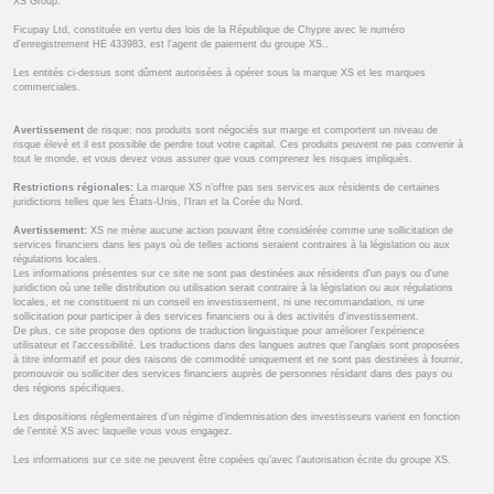
XS Group.
Ficupay Ltd, constituée en vertu des lois de la République de Chypre avec le numéro
d’enregistrement HE 433983, est l’agent de paiement du groupe XS..
Les entités ci-dessus sont dûment autorisées à opérer sous la marque XS et les marques
commerciales.
Avertissement
de risque: nos produits sont négociés sur marge et comportent un niveau de
risque élevé et il est possible de perdre tout votre capital. Ces produits peuvent ne pas convenir à
tout le monde, et vous devez vous assurer que vous comprenez les risques impliqués.
Restrictions régionales:
La marque XS n’offre pas ses services aux résidents de certaines
juridictions telles que les États-Unis, l’Iran et la Corée du Nord.
Avertissement:
XS ne mène aucune action pouvant être considérée comme une sollicitation de
services financiers dans les pays où de telles actions seraient contraires à la législation ou aux
régulations locales.
Les informations présentes sur ce site ne sont pas destinées aux résidents d'un pays ou d'une
juridiction où une telle distribution ou utilisation serait contraire à la législation ou aux régulations
locales, et ne constituent ni un conseil en investissement, ni une recommandation, ni une
sollicitation pour participer à des services financiers ou à des activités d'investissement.
De plus, ce site propose des options de traduction linguistique pour améliorer l'expérience
utilisateur et l'accessibilité. Les traductions dans des langues autres que l'anglais sont proposées
à titre informatif et pour des raisons de commodité uniquement et ne sont pas destinées à fournir,
promouvoir ou solliciter des services financiers auprès de personnes résidant dans des pays ou
des régions spécifiques.
Les dispositions réglementaires d’un régime d’indemnisation des investisseurs varient en fonction
de l’entité XS avec laquelle vous vous engagez.
Les informations sur ce site ne peuvent être copiées qu’avec l’autorisation écrite du groupe XS.