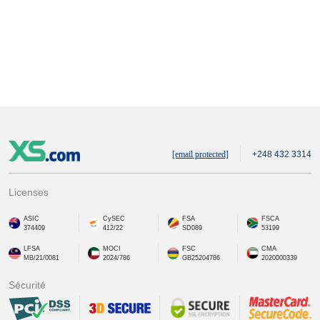
[email protected]
+248 432 3314
Licenses
ASIC
CySEC
FSA
FSCA
374409
412/22
SD089
53199
LFSA
MOCI
FSC
CMA
MB/21/0081
2024/786
GB25204786
2020000339
Sécurité