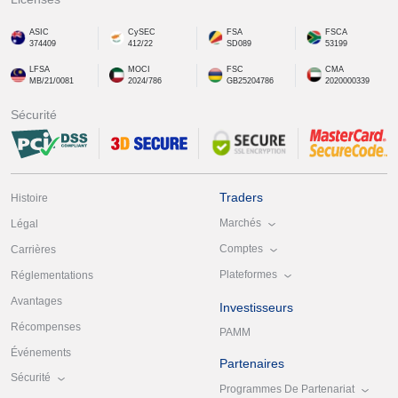
ASIC
CySEC
FSA
FSCA
374409
412/22
SD089
53199
LFSA
MOCI
FSC
CMA
MB/21/0081
2024/786
GB25204786
2020000339
Sécurité
Traders
Histoire
Marchés
Légal
Comptes
Carrières
Plateformes
Réglementations
Avantages
Investisseurs
Récompenses
PAMM
Événements
Partenaires
Sécurité
Programmes De Partenariat