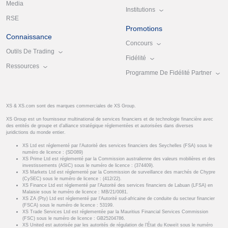
Media
Institutions
RSE
Promotions
Connaissance
Concours
Outils De Trading
Fidélité
Ressources
Programme De Fidélité Partner
XS & XS.com sont des marques commerciales de XS Group.
XS Group est un fournisseur multinational de services financiers et de technologie financière avec
des entités de groupe et d’alliance stratégique réglementées et autorisées dans diverses
juridictions du monde entier.
XS Ltd est réglementé par l'Autorité des services financiers des Seychelles (FSA) sous le
numéro de licence : (SD089)
XS Prime Ltd est réglementé par la Commission australienne des valeurs mobilières et des
investissements (ASIC) sous le numéro de licence : (374409).
XS Markets Ltd est réglementé par la Commission de surveillance des marchés de Chypre
(CySEC) sous le numéro de licence : (412/22).
XS Finance Ltd est réglementé par l'Autorité des services financiers de Labuan (LFSA) en
Malaisie sous le numéro de licence : MB/21/0081.
XS ZA (Pty) Ltd est réglementé par l'Autorité sud-africaine de conduite du secteur financier
(FSCA) sous le numéro de licence : 53199.
XS Trade Services Ltd est réglementée par la Mauritius Financial Services Commission
(FSC) sous le numéro de licence : GB25204786.
XS United est autorisée par les autorités de régulation de l’État du Koweït sous le numéro