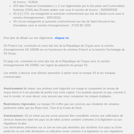
de licence : 513918.
XSTrade Financial Consultation L.L.C est réglementée par la Securities and Commodities
Authority (CMA) des Émirats arabes unis sous le numéro de licence : 20200000339.
XS (LC) LTD. est enregistrée et autorisée conformément aux lois de Sainte-Lucie sous le
numéro d’enregistrement : 2025-00114.
XS Ltd est enregistrée et autorisée conformément aux lois de Saint-Vincent-et-les-
Grenadines sous le numéro d’enregistrement : 27216 BC 2025.
Pour plus de détails sur nos règlements,
cliquez ici
.
XS Fintech Ltd, constituée en vertu des lois de la République de Chypre avec le numéro
d’enregistrement HE 426566 est un fournisseur de solutions Fintech et la branche Technologie de
XS Group.
Ficupay Ltd, constituée en vertu des lois de la République de Chypre avec le numéro
d’enregistrement HE 433983, est l’agent de paiement du groupe XS..
Les entités ci-dessus sont dûment autorisées à opérer sous la marque XS et les marques
commerciales.
Avertissement
de risque: nos produits sont négociés sur marge et comportent un niveau de
risque élevé et il est possible de perdre tout votre capital. Ces produits peuvent ne pas convenir à
tout le monde, et vous devez vous assurer que vous comprenez les risques impliqués.
Restrictions régionales:
La marque XS n’offre pas ses services aux résidents de certaines
juridictions telles que les États-Unis, l’Iran et la Corée du Nord.
Avertissement:
XS ne mène aucune action pouvant être considérée comme une sollicitation de
services financiers dans les pays où de telles actions seraient contraires à la législation ou aux
régulations locales.
Les informations présentes sur ce site ne sont pas destinées aux résidents d'un pays ou d'une
juridiction où une telle distribution ou utilisation serait contraire à la législation ou aux régulations