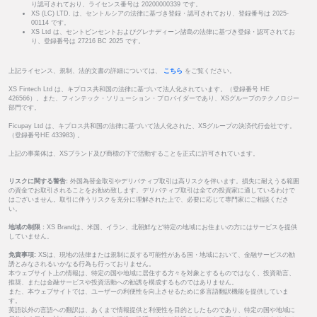
り認可されており、ライセンス番号は 20200000339 です。
XS (LC) LTD. は、セントルシアの法律に基づき登録・認可されており、登録番号は 2025-
00114 です。
XS Ltd は、セントビンセントおよびグレナディーン諸島の法律に基づき登録・認可されてお
り、登録番号は 27216 BC 2025 です。
上記ライセンス、規制、法的文書の詳細については、
こちら
をご覧ください。
XS Fintech Ltd は、キプロス共和国の法律に基づいて法人化されています。（登録番号 HE
426566）。また、フィンテック・ソリューション・プロバイダーであり、XSグループのテクノロジー
部門です。
Ficupay Ltd は、キプロス共和国の法律に基づいて法人化された、XSグループの決済代行会社です。
（登録番号HE 433983) 。
上記の事業体は、XSブランド及び商標の下で活動することを正式に許可されています。
リスクに関する警告:
外国為替金取引やデリバティブ取引は高リスクを伴います。損失に耐えうる範囲
の資金でお取引されることをお勧め致します。デリバティブ取引は全ての投資家に適しているわけで
はございません。取引に伴うリスクを充分に理解された上で、必要に応じて専門家にご相談くださ
い。
地域の制限 :
XS Brandは、米国、イラン、北朝鮮など特定の地域にお住まいの方にはサービスを提供
していません。
免責事項:
XSは、現地の法律または規制に反する可能性がある国・地域において、金融サービスの勧
誘とみなされるいかなる行為も行っておりません。
本ウェブサイト上の情報は、特定の国や地域に居住する方々を対象とするものではなく、投資助言、
推奨、または金融サービスや投資活動への勧誘を構成するものではありません。
また、本ウェブサイトでは、ユーザーの利便性を向上させるために多言語翻訳機能を提供していま
す。
英語以外の言語への翻訳は、あくまで情報提供と利便性を目的としたものであり、特定の国や地域に