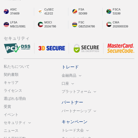
ASIC
CySEC
FSA
FSCA
374409
412/22
SD089
53199
LFSA
MOCI
FSC
CMA
MB/21/0081
2024/786
GB25204786
2020000339
セキュリティ
私たちについて
トレード
契約書類
金融商品
キャリア
口座
ライセンス
プラットフォーム
選ばれる理由
パートナー
受賞
パートナーシップ
イベント
キャンペーン
セキュリティ
トレード大会
ニュース