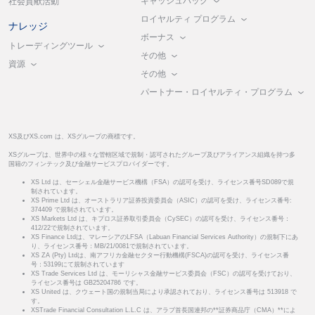
キャッシュバック
社会貢献活動
ロイヤルティ プログラム
ナレッジ
ボーナス
トレーディングツール
その他
資源
その他
パートナー・ロイヤルティ・プログラム
XS及びXS.com は、XSグループの商標です。
XSグループは、世界中の様々な管轄区域で規制・認可されたグループ及びアライアンス組織を持つ多
国籍のフィンテック及び金融サービスプロバイダーです。
XS Ltd は、セーシェル金融サービス機構（FSA）の認可を受け、ライセンス番号SD089で規
制されています。
XS Prime Ltd は、オーストラリア証券投資委員会（ASIC）の認可を受け、ライセンス番号:
374409 で規制されています。
XS Markets Ltd は、キプロス証券取引委員会（CySEC）の認可を受け、ライセンス番号：
412/22で規制されています。
XS Finance Ltdは、マレーシアのLFSA（Labuan Financial Services Authority）の規制下にあ
り、ライセンス番号：MB/21/0081で規制されています。
XS ZA (Pty) Ltdは、南アフリカ金融セクター行動機構(FSCA)の認可を受け、ライセンス番
号：53199にて規制されています
XS Trade Services Ltd は、モーリシャス金融サービス委員会（FSC）の認可を受けており、
ライセンス番号は GB25204786 です。
XS United は、クウェート国の規制当局により承認されており、ライセンス番号は 513918 で
す。
XSTrade Financial Consultation L.L.C は、アラブ首長国連邦の**証券商品庁（CMA）**によ