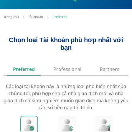
Trang chủ
Tài khoản
Preferred
Chọn loại Tài khoản phù hợp nhất với
bạn
Preferred
Professional
Partners
Các loại tài khoản này là những loại phổ biến nhất của
chúng tôi, phù hợp cho cả nhà giao dịch mới và nhà
giao dịch có kinh nghiệm muốn giao dịch mà không yêu
cầu số tiền nạp tối thiểu.