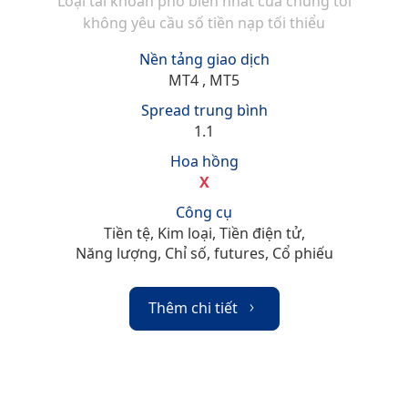
Loại tài khoản phổ biến nhất của chúng tôi
không yêu cầu số tiền nạp tối thiểu
Nền tảng giao dịch
MT4 , MT5
Spread trung bình
1.1
Hoa hồng
X
Công cụ
Tiền tệ, Kim loại, Tiền điện tử,
Năng lượng, Chỉ số, futures, Cổ phiếu
Thêm chi tiết