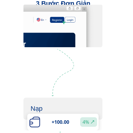
3 Bước Đơn Giản
Đăng Ký
Nạp
+100.00
4%