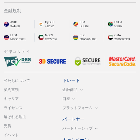
金融規制
ASIC
CySEC
FSA
FSCA
374409
412/22
SD089
53199
LFSA
MOCI
FSC
CMA
MB/21/0081
2024/786
GB25204786
2020000339
セキュリティ
トレード
私たちについて
金融商品
契約書類
口座
キャリア
プラットフォーム
ライセンス
選ばれる理由
パートナー
受賞
パートナーシップ
イベント
キャンペーン