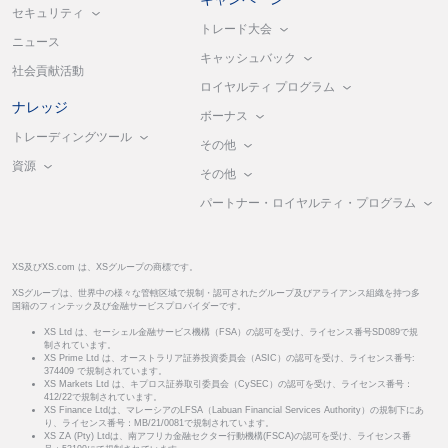
セキュリティ
トレード大会
ニュース
キャッシュバック
社会貢献活動
ロイヤルティ プログラム
ナレッジ
ボーナス
トレーディングツール
その他
資源
その他
パートナー・ロイヤルティ・プログラム
XS及びXS.com は、XSグループの商標です。
XSグループは、世界中の様々な管轄区域で規制・認可されたグループ及びアライアンス組織を持つ多
国籍のフィンテック及び金融サービスプロバイダーです。
XS Ltd は、セーシェル金融サービス機構（FSA）の認可を受け、ライセンス番号SD089で規
制されています。
XS Prime Ltd は、オーストラリア証券投資委員会（ASIC）の認可を受け、ライセンス番号:
374409 で規制されています。
XS Markets Ltd は、キプロス証券取引委員会（CySEC）の認可を受け、ライセンス番号：
412/22で規制されています。
XS Finance Ltdは、マレーシアのLFSA（Labuan Financial Services Authority）の規制下にあ
り、ライセンス番号：MB/21/0081で規制されています。
XS ZA (Pty) Ltdは、南アフリカ金融セクター行動機構(FSCA)の認可を受け、ライセンス番