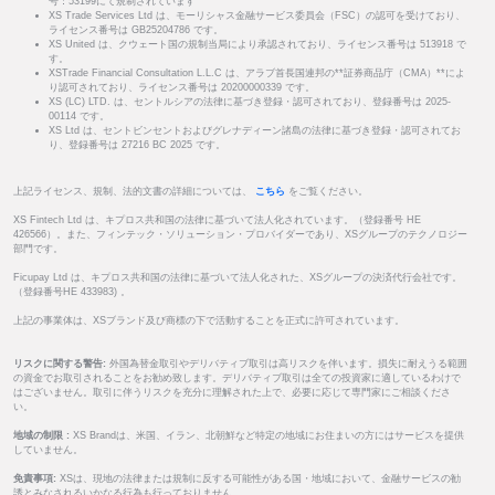
号：53199にて規制されています
XS Trade Services Ltd は、モーリシャス金融サービス委員会（FSC）の認可を受けており、
ライセンス番号は GB25204786 です。
XS United は、クウェート国の規制当局により承認されており、ライセンス番号は 513918 で
す。
XSTrade Financial Consultation L.L.C は、アラブ首長国連邦の**証券商品庁（CMA）**によ
り認可されており、ライセンス番号は 20200000339 です。
XS (LC) LTD. は、セントルシアの法律に基づき登録・認可されており、登録番号は 2025-
00114 です。
XS Ltd は、セントビンセントおよびグレナディーン諸島の法律に基づき登録・認可されてお
り、登録番号は 27216 BC 2025 です。
上記ライセンス、規制、法的文書の詳細については、
こちら
をご覧ください。
XS Fintech Ltd は、キプロス共和国の法律に基づいて法人化されています。（登録番号 HE
426566）。また、フィンテック・ソリューション・プロバイダーであり、XSグループのテクノロジー
部門です。
Ficupay Ltd は、キプロス共和国の法律に基づいて法人化された、XSグループの決済代行会社です。
（登録番号HE 433983) 。
上記の事業体は、XSブランド及び商標の下で活動することを正式に許可されています。
リスクに関する警告:
外国為替金取引やデリバティブ取引は高リスクを伴います。損失に耐えうる範囲
の資金でお取引されることをお勧め致します。デリバティブ取引は全ての投資家に適しているわけで
はございません。取引に伴うリスクを充分に理解された上で、必要に応じて専門家にご相談くださ
い。
地域の制限 :
XS Brandは、米国、イラン、北朝鮮など特定の地域にお住まいの方にはサービスを提供
していません。
免責事項:
XSは、現地の法律または規制に反する可能性がある国・地域において、金融サービスの勧
誘とみなされるいかなる行為も行っておりません。