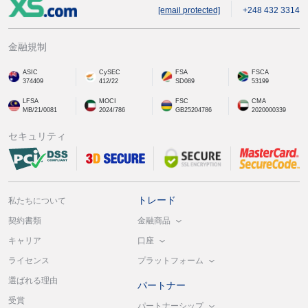
[email protected]
+248 432 3314
金融規制
ASIC
CySEC
FSA
FSCA
374409
412/22
SD089
53199
LFSA
MOCI
FSC
CMA
MB/21/0081
2024/786
GB25204786
2020000339
セキュリティ
トレード
私たちについて
金融商品
契約書類
口座
キャリア
プラットフォーム
ライセンス
選ばれる理由
パートナー
受賞
パートナーシップ