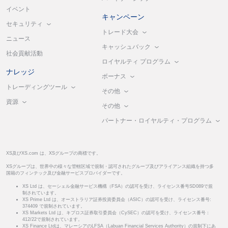
イベント
キャンペーン
セキュリティ
トレード大会
ニュース
キャッシュバック
社会貢献活動
ロイヤルティ プログラム
ナレッジ
ボーナス
トレーディングツール
その他
資源
その他
パートナー・ロイヤルティ・プログラム
XS及びXS.com は、XSグループの商標です。
XSグループは、世界中の様々な管轄区域で規制・認可されたグループ及びアライアンス組織を持つ多
国籍のフィンテック及び金融サービスプロバイダーです。
XS Ltd は、セーシェル金融サービス機構（FSA）の認可を受け、ライセンス番号SD089で規
制されています。
XS Prime Ltd は、オーストラリア証券投資委員会（ASIC）の認可を受け、ライセンス番号:
374409 で規制されています。
XS Markets Ltd は、キプロス証券取引委員会（CySEC）の認可を受け、ライセンス番号：
412/22で規制されています。
XS Finance Ltdは、マレーシアのLFSA（Labuan Financial Services Authority）の規制下にあ