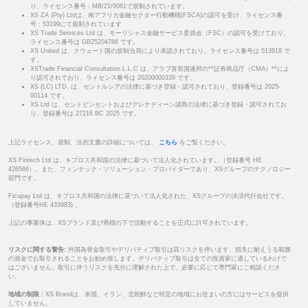
り、ライセンス番号：MB/21/0081で規制されています。
XS ZA (Pty) Ltdは、南アフリカ金融セクター行動機構(FSCA)の認可を受け、ライセンス番
号：53199にて規制されています
XS Trade Services Ltd は、モーリシャス金融サービス委員会（FSC）の認可を受けており、
ライセンス番号は GB25204786 です。
XS United は、クウェート国の規制当局により承認されており、ライセンス番号は 513918 で
す。
XSTrade Financial Consultation L.L.C は、アラブ首長国連邦の**証券商品庁（CMA）**によ
り認可されており、ライセンス番号は 20200000339 です。
XS (LC) LTD. は、セントルシアの法律に基づき登録・認可されており、登録番号は 2025-
00114 です。
XS Ltd は、セントビンセントおよびグレナディーン諸島の法律に基づき登録・認可されてお
り、登録番号は 27216 BC 2025 です。
上記ライセンス、規制、法的文書の詳細については、
こちら
をご覧ください。
XS Fintech Ltd は、キプロス共和国の法律に基づいて法人化されています。（登録番号 HE
426566）。また、フィンテック・ソリューション・プロバイダーであり、XSグループのテクノロジー
部門です。
Ficupay Ltd は、キプロス共和国の法律に基づいて法人化された、XSグループの決済代行会社です。
（登録番号HE 433983) 。
上記の事業体は、XSブランド及び商標の下で活動することを正式に許可されています。
リスクに関する警告:
外国為替金取引やデリバティブ取引は高リスクを伴います。損失に耐えうる範囲
の資金でお取引されることをお勧め致します。デリバティブ取引は全ての投資家に適しているわけで
はございません。取引に伴うリスクを充分に理解された上で、必要に応じて専門家にご相談くださ
い。
地域の制限 :
XS Brandは、米国、イラン、北朝鮮など特定の地域にお住まいの方にはサービスを提供
していません。