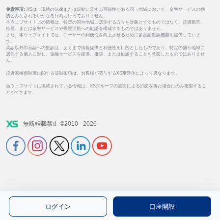
免責事項:
XSは、現地の法律または規制に反する可能性がある国・地域において、金融サービスの勧
誘とみなされるいかなる行為も行っておりません。
本ウェブサイト上の情報は、特定の国や地域に居住する方々を対象とするものではなく、投資助言、
推奨、または金融サービスや投資活動への勧誘を構成するものではありません。
また、本ウェブサイトでは、ユーザーの利便性を向上させるために多言語翻訳機能を提供していま
す。
英語以外の言語への翻訳は、あくまで情報提供と利便性を目的としたものであり、特定の国や地域に
居住する個人に対し、金融サービスを提供、推奨、または勧誘することを意図したものではありませ
ん。
投資家補償制度に関する規制条項は、お客様が関与するXS事業体によって異なります。
当ウェブサイトに掲載されている情報は、XSグループの書面による許諾を得た場合にのみ複製するこ
とができます。
無断転載禁止 ©2010 - 2026
ログイン
口座開設