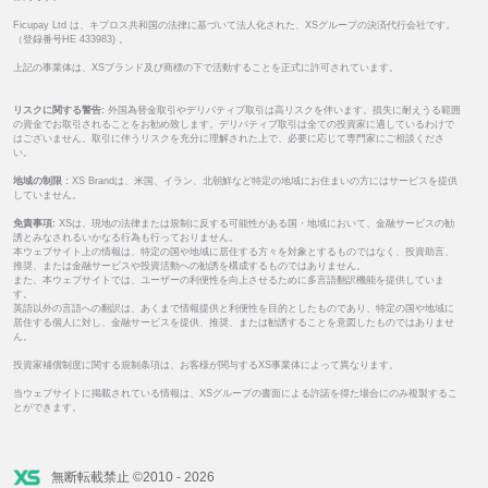
Ficupay Ltd は、キプロス共和国の法律に基づいて法人化された、XSグループの決済代行会社です。
（登録番号HE 433983) 。
上記の事業体は、XSブランド及び商標の下で活動することを正式に許可されています。
リスクに関する警告:
外国為替金取引やデリバティブ取引は高リスクを伴います。損失に耐えうる範囲
の資金でお取引されることをお勧め致します。デリバティブ取引は全ての投資家に適しているわけで
はございません。取引に伴うリスクを充分に理解された上で、必要に応じて専門家にご相談くださ
い。
地域の制限 :
XS Brandは、米国、イラン、北朝鮮など特定の地域にお住まいの方にはサービスを提供
していません。
免責事項:
XSは、現地の法律または規制に反する可能性がある国・地域において、金融サービスの勧
誘とみなされるいかなる行為も行っておりません。
本ウェブサイト上の情報は、特定の国や地域に居住する方々を対象とするものではなく、投資助言、
推奨、または金融サービスや投資活動への勧誘を構成するものではありません。
また、本ウェブサイトでは、ユーザーの利便性を向上させるために多言語翻訳機能を提供していま
す。
英語以外の言語への翻訳は、あくまで情報提供と利便性を目的としたものであり、特定の国や地域に
居住する個人に対し、金融サービスを提供、推奨、または勧誘することを意図したものではありませ
ん。
投資家補償制度に関する規制条項は、お客様が関与するXS事業体によって異なります。
当ウェブサイトに掲載されている情報は、XSグループの書面による許諾を得た場合にのみ複製するこ
とができます。
無断転載禁止 ©2010 - 2026