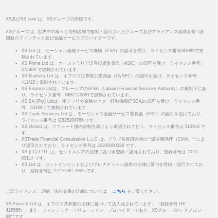
XS及びXS.com は、XSグループの商標です。
XSグループは、世界中の様々な管轄区域で規制・認可されたグループ及びアライアンス組織を持つ多
国籍のフィンテック及び金融サービスプロバイダーです。
XS Ltd は、セーシェル金融サービス機構（FSA）の認可を受け、ライセンス番号SD089で規
制されています。
XS Prime Ltd は、オーストラリア証券投資委員会（ASIC）の認可を受け、ライセンス番号:
374409 で規制されています。
XS Markets Ltd は、キプロス証券取引委員会（CySEC）の認可を受け、ライセンス番号：
412/22で規制されています。
XS Finance Ltdは、マレーシアのLFSA（Labuan Financial Services Authority）の規制下にあ
り、ライセンス番号：MB/21/0081で規制されています。
XS ZA (Pty) Ltdは、南アフリカ金融セクター行動機構(FSCA)の認可を受け、ライセンス番
号：53199にて規制されています
XS Trade Services Ltd は、モーリシャス金融サービス委員会（FSC）の認可を受けており、
ライセンス番号は GB25204786 です。
XS United は、クウェート国の規制当局により承認されており、ライセンス番号は 513918 で
す。
XSTrade Financial Consultation L.L.C は、アラブ首長国連邦の**証券商品庁（CMA）**によ
り認可されており、ライセンス番号は 20200000339 です。
XS (LC) LTD. は、セントルシアの法律に基づき登録・認可されており、登録番号は 2025-
00114 です。
XS Ltd は、セントビンセントおよびグレナディーン諸島の法律に基づき登録・認可されてお
り、登録番号は 27216 BC 2025 です。
上記ライセンス、規制、法的文書の詳細については、
こちら
をご覧ください。
XS Fintech Ltd は、キプロス共和国の法律に基づいて法人化されています。（登録番号 HE
426566）。また、フィンテック・ソリューション・プロバイダーであり、XSグループのテクノロジー
部門です。