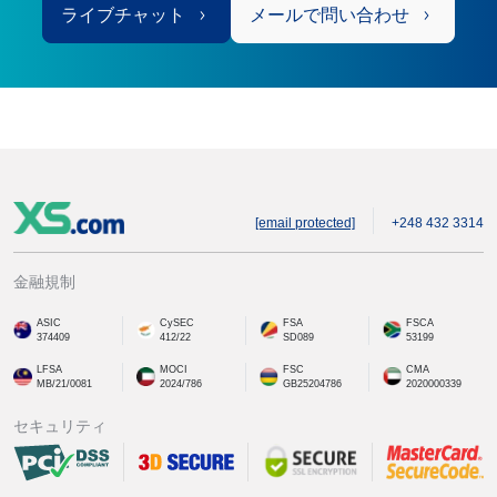
ライブチャット
メールで問い合わせ
[email protected]
+248 432 3314
金融規制
ASIC
CySEC
FSA
FSCA
374409
412/22
SD089
53199
LFSA
MOCI
FSC
CMA
MB/21/0081
2024/786
GB25204786
2020000339
セキュリティ