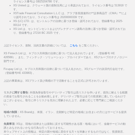
ライセンス番号は GB25204786 です。
XS United は、クウェート国の規制当局により承認されており、ライセンス番号は 513918 で
す。
XSTrade Financial Consultation L.L.C は、アラブ首長国連邦の**証券商品庁（CMA）**によ
り認可されており、ライセンス番号は 20200000339 です。
XS (LC) LTD. は、セントルシアの法律に基づき登録・認可されており、登録番号は 2025-
00114 です。
XS Ltd は、セントビンセントおよびグレナディーン諸島の法律に基づき登録・認可されてお
り、登録番号は 27216 BC 2025 です。
上記ライセンス、規制、法的文書の詳細については、
こちら
をご覧ください。
XS Fintech Ltd は、キプロス共和国の法律に基づいて法人化されています。（登録番号 HE
426566）。また、フィンテック・ソリューション・プロバイダーであり、XSグループのテクノロジー
部門です。
Ficupay Ltd は、キプロス共和国の法律に基づいて法人化された、XSグループの決済代行会社です。
（登録番号HE 433983) 。
上記の事業体は、XSブランド及び商標の下で活動することを正式に許可されています。
リスクに関する警告:
外国為替金取引やデリバティブ取引は高リスクを伴います。損失に耐えうる範囲
の資金でお取引されることをお勧め致します。デリバティブ取引は全ての投資家に適しているわけで
はございません。取引に伴うリスクを充分に理解された上で、必要に応じて専門家にご相談くださ
い。
地域の制限 :
XS Brandは、米国、イラン、北朝鮮など特定の地域にお住まいの方にはサービスを提供
していません。
免責事項:
XSは、現地の法律または規制に反する可能性がある国・地域において、金融サービスの勧
誘とみなされるいかなる行為も行っておりません。
本ウェブサイト上の情報は、特定の国や地域に居住する方々を対象とするものではなく、投資助言、