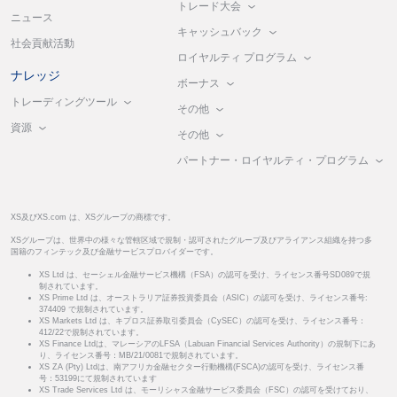
トレード大会
ニュース
キャッシュバック
社会貢献活動
ロイヤルティ プログラム
ナレッジ
ボーナス
トレーディングツール
その他
資源
その他
パートナー・ロイヤルティ・プログラム
XS及びXS.com は、XSグループの商標です。
XSグループは、世界中の様々な管轄区域で規制・認可されたグループ及びアライアンス組織を持つ多
国籍のフィンテック及び金融サービスプロバイダーです。
XS Ltd は、セーシェル金融サービス機構（FSA）の認可を受け、ライセンス番号SD089で規
制されています。
XS Prime Ltd は、オーストラリア証券投資委員会（ASIC）の認可を受け、ライセンス番号:
374409 で規制されています。
XS Markets Ltd は、キプロス証券取引委員会（CySEC）の認可を受け、ライセンス番号：
412/22で規制されています。
XS Finance Ltdは、マレーシアのLFSA（Labuan Financial Services Authority）の規制下にあ
り、ライセンス番号：MB/21/0081で規制されています。
XS ZA (Pty) Ltdは、南アフリカ金融セクター行動機構(FSCA)の認可を受け、ライセンス番
号：53199にて規制されています
XS Trade Services Ltd は、モーリシャス金融サービス委員会（FSC）の認可を受けており、