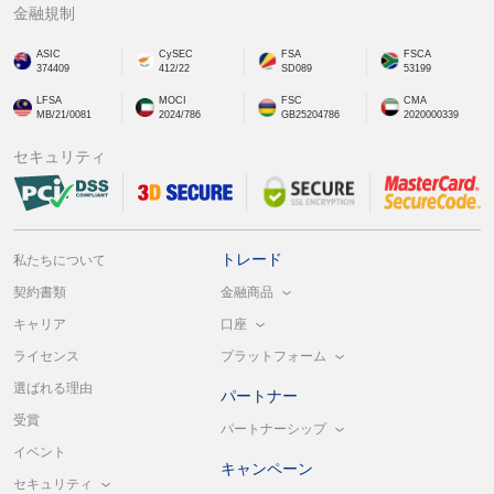
金融規制
ASIC
CySEC
FSA
FSCA
374409
412/22
SD089
53199
LFSA
MOCI
FSC
CMA
MB/21/0081
2024/786
GB25204786
2020000339
セキュリティ
トレード
私たちについて
金融商品
契約書類
口座
キャリア
プラットフォーム
ライセンス
選ばれる理由
パートナー
受賞
パートナーシップ
イベント
キャンペーン
セキュリティ