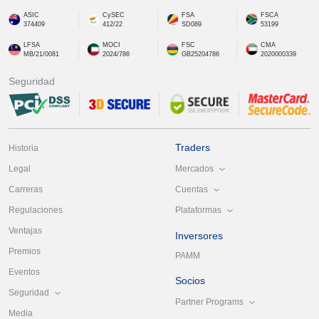
ASIC
CySEC
FSA
FSCA
374409
412/22
SD089
53199
LFSA
MOCI
FSC
CMA
MB/21/0081
2024/786
GB25204786
2020000339
Seguridad
Traders
Historia
Mercados
Legal
Cuentas
Carreras
Plataformas
Regulaciones
Ventajas
Inversores
Premios
PAMM
Eventos
Socios
Seguridad
Partner Programs
Media