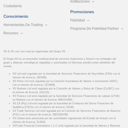
Instituciones
Ciudadanía
Promociones
Conocimiento
Fidelidad
Herramientas De Trading
Programa De Fidelidad Partner
Recursos
XS & XS.com son marcas registradas del Grupo XS.
El Grupo XS es un proveedor multinacional de servicios financieros y fintech con entidades del
grupo y alianzas estratégicas reguladas y autorizadas en diversas jurisdicciones alrededor del
mundo.
XS Ltd está regulada por la Autoridad de Servicios Financieros de Seychelles (FSA) con el
número de licencia: (SD089).
XS Prime Ltd está regulada por la Comisión Australiana de Valores e Inversiones (ASIC)
con el número de licencia: (374409).
XS Markets Ltd está regulada por la Comisión de Valores y Bolsa de Chipre (CySEC) con
el número de licencia: (412/22).
XS Finance Ltd está regulada por la Autoridad de Servicios Financieros de Labuan (LFSA)
en Malasia con el número de licencia: MB/21/0081.
XS ZA (Pty) Ltd está regulada por la Autoridad de Conducta del Sector Financiero de
Sudáfrica (FSCA) con el número de licencia: 53199.
XS Trade Services Ltd está regulada por la Comisión de Servicios Financieros de Mauricio
(FSC) con el número de licencia: GB25204786.
XS United está autorizada por las autoridades regulatorias del Estado de Kuwait con el
número de licencia: 513918.
XSTrade Financial Consultation L.L.C está regulada por la Autoridad de Valores y Materias