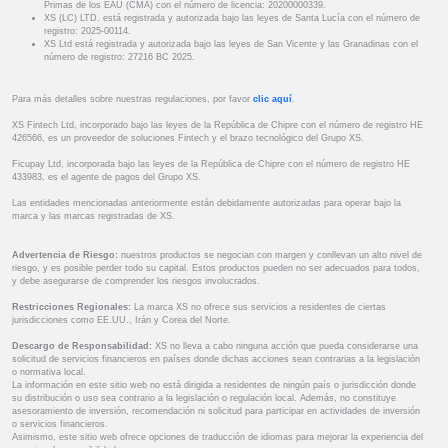
Primas de los EAU (CMA) con el número de licencia: 20200000339.
XS (LC) LTD. está registrada y autorizada bajo las leyes de Santa Lucía con el número de
registro: 2025-00114.
XS Ltd está registrada y autorizada bajo las leyes de San Vicente y las Granadinas con el
número de registro: 27216 BC 2025.
Para más detalles sobre nuestras regulaciones, por favor
clic aquí
.
XS Fintech Ltd, incorporado bajo las leyes de la República de Chipre con el número de registro HE
426566, es un proveedor de soluciones Fintech y el brazo tecnológico del Grupo XS.
Ficupay Ltd, incorporada bajo las leyes de la República de Chipre con el número de registro HE
433983, es el agente de pagos del Grupo XS.
Las entidades mencionadas anteriormente están debidamente autorizadas para operar bajo la
marca y las marcas registradas de XS.
Advertencia de Riesgo:
nuestros productos se negocian con margen y conllevan un alto nivel de
riesgo, y es posible perder todo su capital. Estos productos pueden no ser adecuados para todos,
y debe asegurarse de comprender los riesgos involucrados.
Restricciones Regionales:
La marca XS no ofrece sus servicios a residentes de ciertas
jurisdicciones como EE.UU., Irán y Corea del Norte.
Descargo de Responsabilidad:
XS no lleva a cabo ninguna acción que pueda considerarse una
solicitud de servicios financieros en países donde dichas acciones sean contrarias a la legislación
o normativa local.
La información en este sitio web no está dirigida a residentes de ningún país o jurisdicción donde
su distribución o uso sea contrario a la legislación o regulación local. Además, no constituye
asesoramiento de inversión, recomendación ni solicitud para participar en actividades de inversión
o servicios financieros.
Asimismo, este sitio web ofrece opciones de traducción de idiomas para mejorar la experiencia del