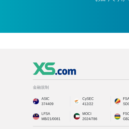
金融規制
ASIC
CySEC
FS
374409
412/22
SD
LFSA
MOCI
FS
MB/21/0081
2024/786
GB