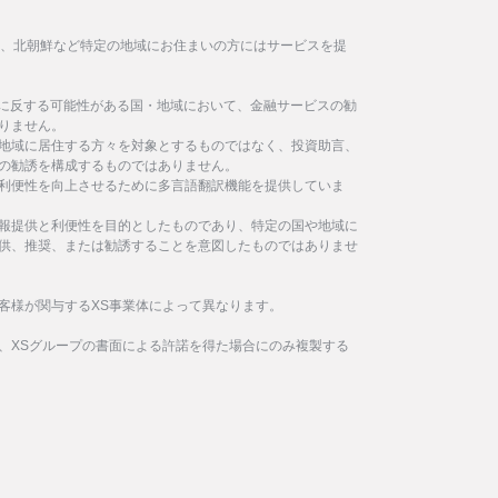
イラン、北朝鮮など特定の地域にお住まいの方にはサービスを提
制に反する可能性がある国・地域において、金融サービスの勧
りません。
地域に居住する方々を対象とするものではなく、投資助言、
の勧誘を構成するものではありません。
利便性を向上させるために多言語翻訳機能を提供していま
報提供と利便性を目的としたものであり、特定の国や地域に
供、推奨、または勧誘することを意図したものではありませ
客様が関与するXS事業体によって異なります。
、XSグループの書面による許諾を得た場合にのみ複製する