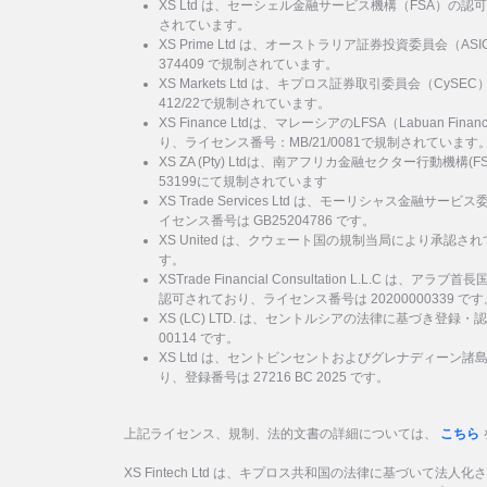
XS Ltd は、セーシェル金融サービス機構（FSA）の認
されています。
XS Prime Ltd は、オーストラリア証券投資委員会（
374409 で規制されています。
XS Markets Ltd は、キプロス証券取引委員会（Cy
412/22で規制されています。
XS Finance Ltdは、マレーシアのLFSA（Labuan Financi
り、ライセンス番号：MB/21/0081で規制されています
XS ZA (Pty) Ltdは、南アフリカ金融セクター行動機
53199にて規制されています
XS Trade Services Ltd は、モーリシャス金融
イセンス番号は GB25204786 です。
XS United は、クウェート国の規制当局により承認され
す。
XSTrade Financial Consultation L.L.C は
認可されており、ライセンス番号は 20200000339 です
XS (LC) LTD. は、セントルシアの法律に基づき登録・
00114 です。
XS Ltd は、セントビンセントおよびグレナディーン
り、登録番号は 27216 BC 2025 です。
上記ライセンス、規制、法的文書の詳細については、
こちら
XS Fintech Ltd は、キプロス共和国の法律に基づいて法人