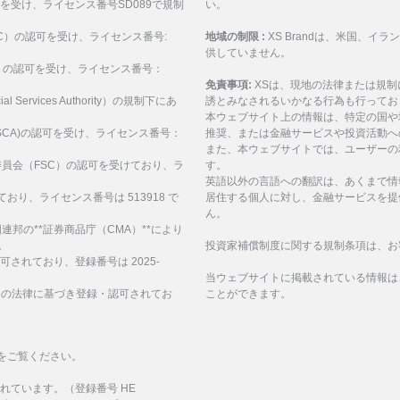
可を受け、ライセンス番号SD089で規制
い。
ASIC）の認可を受け、ライセンス番号:
地域の制限 :
XS Brandは、米国、
供していません。
SEC）の認可を受け、ライセンス番号：
免責事項:
XSは、現地の法律または規
al Services Authority）の規制下にあ
誘とみなされるいかなる行為も行ってお
。
本ウェブサイト上の情報は、特定の国や
構(FSCA)の認可を受け、ライセンス番号：
推奨、または金融サービスや投資活動へ
また、本ウェブサイトでは、ユーザーの
サービス委員会（FSC）の認可を受けており、ラ
す。
英語以外の言語への翻訳は、あくまで情
ており、ライセンス番号は 513918 で
居住する個人に対し、金融サービスを提
ん。
、アラブ首長国連邦の**証券商品庁（CMA）**により
。
投資家補償制度に関する規制条項は、お
認可されており、登録番号は 2025-
当ウェブサイトに掲載されている情報は
諸島の法律に基づき登録・認可されてお
ことができます。
をご覧ください。
化されています。（登録番号 HE