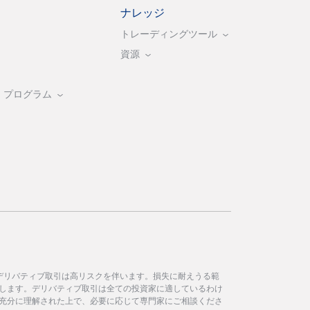
ナレッジ
トレーディングツール
資源
・プログラム
デリバティブ取引は高リスクを伴います。損失に耐えうる範
します。デリバティブ取引は全ての投資家に適しているわけ
充分に理解された上で、必要に応じて専門家にご相談くださ