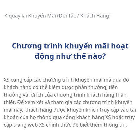
quay lại Khuyến Mãi (Đối Tác / Khách Hàng)
Chương trình khuyến mãi hoạt
động như thế nào?
XS cung cấp các chương trình khuyến mãi mà qua đó
khách hàng có thể kiếm được phần thưởng, tiền
thưởng và lợi ích của chương trình khách hàng thân
thiết. Để xem xét và tham gia các chương trình khuyến
mãi này, khách hàng được khuyến khích truy cập vào tài
khoản của họ thông qua cổng khách hàng XS hoặc truy
cập trang web XS chính thức để biết thêm thông tin.