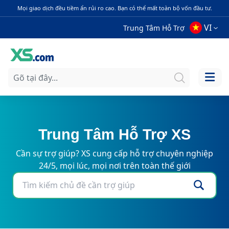
Mọi giao dịch đều tiềm ẩn rủi ro cao. Bạn có thể mất toàn bộ vốn đầu tư.
VI
Trung Tâm Hỗ Trợ
Trung Tâm Hỗ Trợ XS
Cần sự trợ giúp? XS cung cấp hỗ trợ chuyên nghiệp
24/5, mọi lúc, mọi nơi trên toàn thế giới