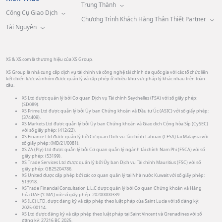
Trung Thành
Công Cụ Giao Dịch
Chương Trình Khách Hàng Thân Thiết Partner
Tài Nguyên
XS & XS.com là thương hiệu của XS Group.
XS Group là nhà cung cấp dịch vụ tài chính và công nghệ tài chính đa quốc gia với các tổ chức liên
kết chiến lược và nhóm được quản lý và cấp phép ở nhiều khu vực pháp lý khác nhau trên toàn
cầu.
XS Ltd được quản lý bởi Cơ quan Dịch vụ Tài chính Seychelles (FSA) với số giấy phép:
(SD089).
XS Prime Ltd được quản lý bởi Ủy ban Chứng khoán và Đầu tư Úc (ASIC) với số giấy phép:
(374409).
XS Markets Ltd được quản lý bởi Ủy ban Chứng khoán và Giao dịch Cộng hòa Síp (CySEC)
với số giấy phép: (412/22).
XS Finance Ltd được quản lý bởi Cơ quan Dịch vụ Tài chính Labuan (LFSA) tại Malaysia với
số giấy phép: (MB/21/0081).
XS ZA (Pty) Ltd được quản lý bởi Cơ quan quản lý ngành tài chính Nam Phi (FSCA) với số
giấy phép: (53199).
XS Trade Services Ltd được quản lý bởi Ủy ban Dịch vụ Tài chính Mauritius (FSC) với số
giấy phép: GB25204786.
XS United được cấp phép bởi các cơ quan quản lý tại Nhà nước Kuwait với số giấy phép:
513918.
XSTrade Financial Consultation L.L.C được quản lý bởi Cơ quan Chứng khoán và Hàng
hóa UAE (‘CMA’) với số giấy phép: 20200000339.
XS (LC) LTD. được đăng ký và cấp phép theo luật pháp của Saint Lucia với số đăng ký:
2025-00114.
XS Ltd được đăng ký và cấp phép theo luật pháp tại Saint Vincent và Grenadines với số
đăng ký: 27216 BC 2025.