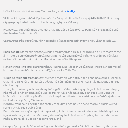
Để biết thêm chi tiết về các quy định, vui lòng nhấp
vào đây.
XS Fintech Ltd, được thành lập theo luật của Cộng hòa Síp với số đăng ký HE 426566 là Nhà cung
cấp giải pháp Fintech và là chi nhánh Công nghệ của XS Group.
Ficupay Ltd, được thành lập theo luật pháp của Cộng hòa Síp với số Đăng ký HE 433983, là đại lý
thanh toán của tập đoàn XS.
Các thực thể trên được ủy quyền hợp pháp để hoạt động dưới thương hiệu và nhãn hiệu XS.
Cảnh báo rủi ro:
các sản phẩm của chúng tôi được giao dịch ký quỹ, có mức độ rủi ro cao và có thể
ảnh hưởng đến toàn bộ số vốn của bạn. Những sản phẩm này có thể không phù hợp với tất cả
mọi người, bạn nên đảm bảo đã hiểu hết những rủi ro liên quan.
Hạn chế theo khu vực:
Thương hiệu XS không cung cấp dịch vụ của mình cho cư dân của một số
khu vực pháp lý nhất định như Hoa Kỳ, Iran và Bắc Triều Tiên.
Tuyên bố miễn trừ trách nhiệm:
XS không tham gia vào bất kỳ hành động nào có thể được coi là
chào mời dịch vụ tài chính tại các quốc gia mà hành động đó trái với luật pháp hoặc quy định của
địa phương.
Thông tin trên trang web này không hướng đến cư dân tại bất kỳ quốc gia hoặc khu vực pháp lý
nào mà việc phân phối hoặc sử dụng đó trái với luật pháp hoặc quy định của địa phương và
không cấu thành lời khuyên đầu tư hoặc khuyến nghị hoặc chào mời tham gia vào bất kỳ dịch vụ
tài chính và hoạt động đầu tư nào.
Ngoài ra, trang web này cung cấp các tùy chọn dịch ngôn ngữ để nâng cao trải nghiệm và khả
năng truy cập của người dùng.
Bản dịch sang các ngôn ngữ khác ngoài tiếng Anh chỉ được cung cấp cho mục đích thông tin và
tiện lợi và không nhằm mục đích cung cấp, quảng bá hoặc chào mời dịch vụ tài chính cho các cá
nhân cư trú tại các quốc gia hoặc khu vực cụ thể.
Các quy định pháp lý đối với chương trình bồi thường cho nhà đầu tư khác nhau tùy thuộc vào