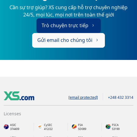
Cần sự trợ giúp? XS cung cấp hỗ trợ chuyên nghiệp
24/5, mọi lúc, mọi nơi trên toàn thế giới
Trò chuyện trực tiếp
Gửi email cho chúng tôi
[email protected]
+248 432 3314
Licenses
ASIC
CySEC
FSA
FSCA
374409
412/22
SD089
53199