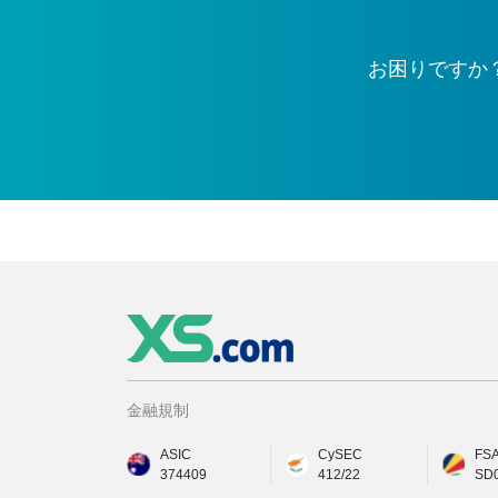
お困りですか
金融規制
ASIC
CySEC
FS
374409
412/22
SD