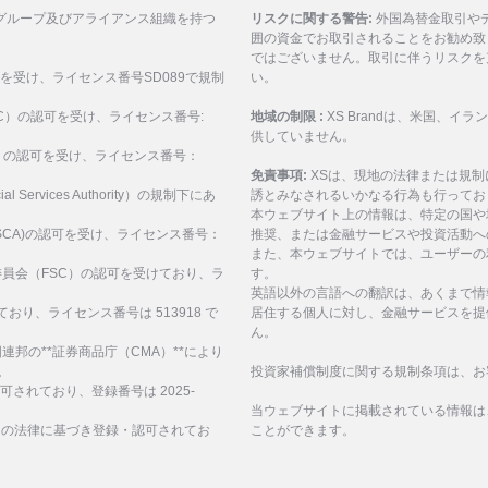
グループ及びアライアンス組織を持つ
リスクに関する警告:
外国為替金取引や
囲の資金でお取引されることをお勧め致
ではございません。取引に伴うリスクを
可を受け、ライセンス番号SD089で規制
い。
ASIC）の認可を受け、ライセンス番号:
地域の制限 :
XS Brandは、米国、
供していません。
SEC）の認可を受け、ライセンス番号：
免責事項:
XSは、現地の法律または規
al Services Authority）の規制下にあ
誘とみなされるいかなる行為も行ってお
。
本ウェブサイト上の情報は、特定の国や
構(FSCA)の認可を受け、ライセンス番号：
推奨、または金融サービスや投資活動へ
また、本ウェブサイトでは、ユーザーの
サービス委員会（FSC）の認可を受けており、ラ
す。
英語以外の言語への翻訳は、あくまで情
ており、ライセンス番号は 513918 で
居住する個人に対し、金融サービスを提
ん。
、アラブ首長国連邦の**証券商品庁（CMA）**により
。
投資家補償制度に関する規制条項は、お
認可されており、登録番号は 2025-
当ウェブサイトに掲載されている情報は
諸島の法律に基づき登録・認可されてお
ことができます。