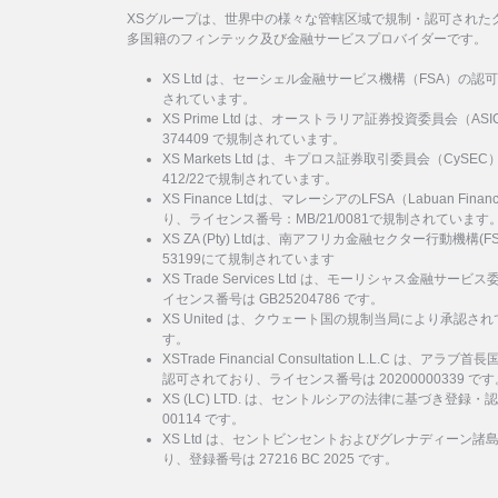
XSグループは、世界中の様々な管轄区域で規制・認可された
多国籍のフィンテック及び金融サービスプロバイダーです。
XS Ltd は、セーシェル金融サービス機構（FSA）の認
されています。
XS Prime Ltd は、オーストラリア証券投資委員会（
374409 で規制されています。
XS Markets Ltd は、キプロス証券取引委員会（Cy
412/22で規制されています。
XS Finance Ltdは、マレーシアのLFSA（Labuan Financi
り、ライセンス番号：MB/21/0081で規制されています
XS ZA (Pty) Ltdは、南アフリカ金融セクター行動機
53199にて規制されています
XS Trade Services Ltd は、モーリシャス金融
イセンス番号は GB25204786 です。
XS United は、クウェート国の規制当局により承認され
す。
XSTrade Financial Consultation L.L.C は
認可されており、ライセンス番号は 20200000339 です
XS (LC) LTD. は、セントルシアの法律に基づき登録・
00114 です。
XS Ltd は、セントビンセントおよびグレナディーン
り、登録番号は 27216 BC 2025 です。