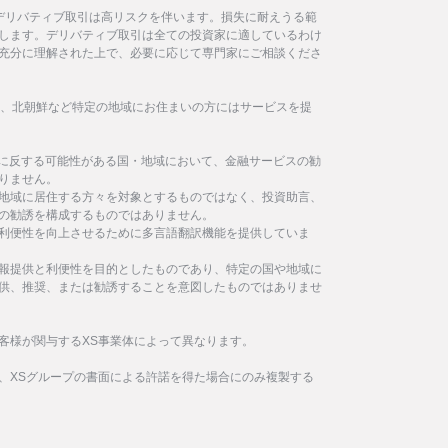
デリバティブ取引は高リスクを伴います。損失に耐えうる範
します。デリバティブ取引は全ての投資家に適しているわけ
充分に理解された上で、必要に応じて専門家にご相談くださ
イラン、北朝鮮など特定の地域にお住まいの方にはサービスを提
制に反する可能性がある国・地域において、金融サービスの勧
りません。
地域に居住する方々を対象とするものではなく、投資助言、
の勧誘を構成するものではありません。
利便性を向上させるために多言語翻訳機能を提供していま
報提供と利便性を目的としたものであり、特定の国や地域に
供、推奨、または勧誘することを意図したものではありませ
客様が関与するXS事業体によって異なります。
、XSグループの書面による許諾を得た場合にのみ複製する