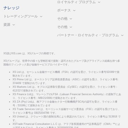
ロイヤルティ プログラム
ナレッジ
ボーナス
トレーディングツール
その他
資源
その他
パートナー・ロイヤルティ・プログラム
XS及びXS.com は、XSグループの商標です。
XSグループは、世界中の様々な管轄区域で規制・認可されたグループ及びアライアンス組織を持つ多
国籍のフィンテック及び金融サービスプロバイダーです。
XS Ltd は、セーシェル金融サービス機構（FSA）の認可を受け、ライセンス番号SD089で規
制されています。
XS Prime Ltd は、オーストラリア証券投資委員会（ASIC）の認可を受け、ライセンス番号:
374409 で規制されています。
XS Markets Ltd は、キプロス証券取引委員会（CySEC）の認可を受け、ライセンス番号：
412/22で規制されています。
XS Finance Ltdは、マレーシアのLFSA（Labuan Financial Services Authority）の規制下にあ
り、ライセンス番号：MB/21/0081で規制されています。
XS ZA (Pty) Ltdは、南アフリカ金融セクター行動機構(FSCA)の認可を受け、ライセンス番
号：53199にて規制されています
XS Trade Services Ltd は、モーリシャス金融サービス委員会（FSC）の認可を受けており、
ライセンス番号は GB25204786 です。
XS United は、クウェート国の規制当局により承認されており、ライセンス番号は 513918 で
す。
XSTrade Financial Consultation L.L.C は、アラブ首長国連邦の**証券商品庁（CMA）**によ
り認可されており、ライセンス番号は 20200000339 です。