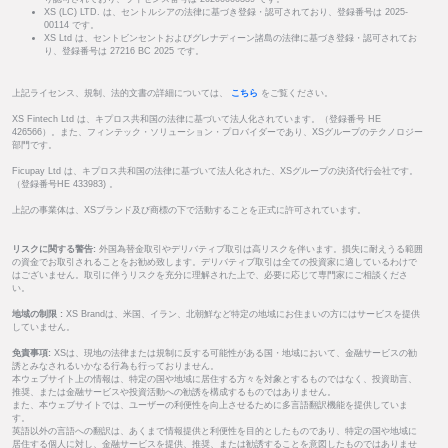
XS (LC) LTD. は、セントルシアの法律に基づき登録・認可されており、登録番号は 2025-
00114 です。
XS Ltd は、セントビンセントおよびグレナディーン諸島の法律に基づき登録・認可されてお
り、登録番号は 27216 BC 2025 です。
上記ライセンス、規制、法的文書の詳細については、
こちら
をご覧ください。
XS Fintech Ltd は、キプロス共和国の法律に基づいて法人化されています。（登録番号 HE
426566）。また、フィンテック・ソリューション・プロバイダーであり、XSグループのテクノロジー
部門です。
Ficupay Ltd は、キプロス共和国の法律に基づいて法人化された、XSグループの決済代行会社です。
（登録番号HE 433983) 。
上記の事業体は、XSブランド及び商標の下で活動することを正式に許可されています。
リスクに関する警告:
外国為替金取引やデリバティブ取引は高リスクを伴います。損失に耐えうる範囲
の資金でお取引されることをお勧め致します。デリバティブ取引は全ての投資家に適しているわけで
はございません。取引に伴うリスクを充分に理解された上で、必要に応じて専門家にご相談くださ
い。
地域の制限 :
XS Brandは、米国、イラン、北朝鮮など特定の地域にお住まいの方にはサービスを提供
していません。
免責事項:
XSは、現地の法律または規制に反する可能性がある国・地域において、金融サービスの勧
誘とみなされるいかなる行為も行っておりません。
本ウェブサイト上の情報は、特定の国や地域に居住する方々を対象とするものではなく、投資助言、
推奨、または金融サービスや投資活動への勧誘を構成するものではありません。
また、本ウェブサイトでは、ユーザーの利便性を向上させるために多言語翻訳機能を提供していま
す。
英語以外の言語への翻訳は、あくまで情報提供と利便性を目的としたものであり、特定の国や地域に
居住する個人に対し、金融サービスを提供、推奨、または勧誘することを意図したものではありませ