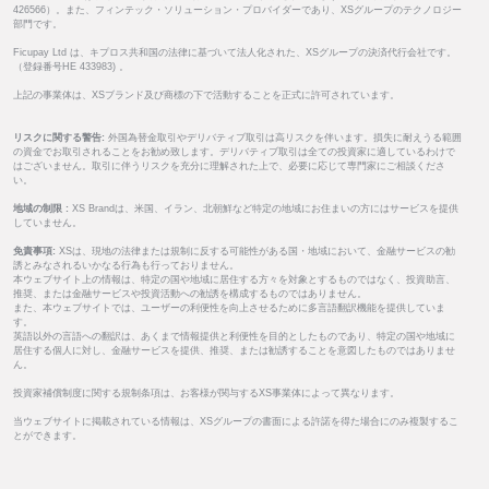
426566）。また、フィンテック・ソリューション・プロバイダーであり、XSグループのテクノロジー
部門です。
Ficupay Ltd は、キプロス共和国の法律に基づいて法人化された、XSグループの決済代行会社です。
（登録番号HE 433983) 。
上記の事業体は、XSブランド及び商標の下で活動することを正式に許可されています。
リスクに関する警告:
外国為替金取引やデリバティブ取引は高リスクを伴います。損失に耐えうる範囲
の資金でお取引されることをお勧め致します。デリバティブ取引は全ての投資家に適しているわけで
はございません。取引に伴うリスクを充分に理解された上で、必要に応じて専門家にご相談くださ
い。
地域の制限 :
XS Brandは、米国、イラン、北朝鮮など特定の地域にお住まいの方にはサービスを提供
していません。
免責事項:
XSは、現地の法律または規制に反する可能性がある国・地域において、金融サービスの勧
誘とみなされるいかなる行為も行っておりません。
本ウェブサイト上の情報は、特定の国や地域に居住する方々を対象とするものではなく、投資助言、
推奨、または金融サービスや投資活動への勧誘を構成するものではありません。
また、本ウェブサイトでは、ユーザーの利便性を向上させるために多言語翻訳機能を提供していま
す。
英語以外の言語への翻訳は、あくまで情報提供と利便性を目的としたものであり、特定の国や地域に
居住する個人に対し、金融サービスを提供、推奨、または勧誘することを意図したものではありませ
ん。
投資家補償制度に関する規制条項は、お客様が関与するXS事業体によって異なります。
当ウェブサイトに掲載されている情報は、XSグループの書面による許諾を得た場合にのみ複製するこ
とができます。