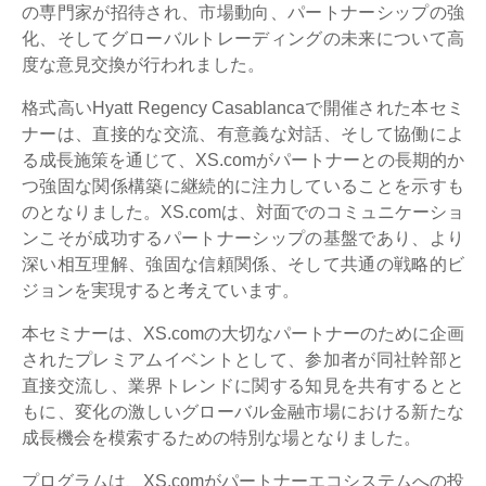
の専門家が招待され、市場動向、パートナーシップの強
化、そしてグローバルトレーディングの未来について高
度な意見交換が行われました。
格式高いHyatt Regency Casablancaで開催された本セミ
ナーは、直接的な交流、有意義な対話、そして協働によ
る成長施策を通じて、XS.comがパートナーとの長期的か
つ強固な関係構築に継続的に注力していることを示すも
のとなりました。XS.comは、対面でのコミュニケーショ
ンこそが成功するパートナーシップの基盤であり、より
深い相互理解、強固な信頼関係、そして共通の戦略的ビ
ジョンを実現すると考えています。
本セミナーは、XS.comの大切なパートナーのために企画
されたプレミアムイベントとして、参加者が同社幹部と
直接交流し、業界トレンドに関する知見を共有するとと
もに、変化の激しいグローバル金融市場における新たな
成長機会を模索するための特別な場となりました。
プログラムは、XS.comがパートナーエコシステムへの投