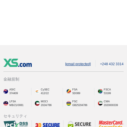
[email protected]
+248 432 3314
金融規制
ASIC
CySEC
FSA
FSCA
374409
412/22
SD089
53199
LFSA
MOCI
FSC
CMA
MB/21/0081
2024/786
GB25204786
2020000339
セキュリティ