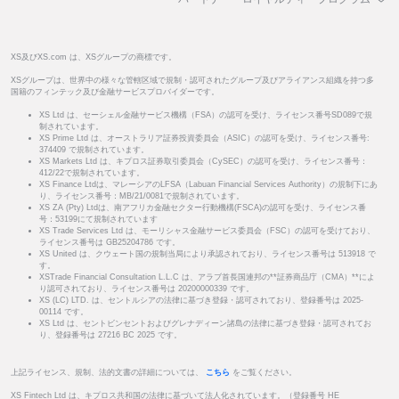
XS及びXS.com は、XSグループの商標です。
XSグループは、世界中の様々な管轄区域で規制・認可されたグループ及びアライアンス組織を持つ多
国籍のフィンテック及び金融サービスプロバイダーです。
XS Ltd は、セーシェル金融サービス機構（FSA）の認可を受け、ライセンス番号SD089で規
制されています。
XS Prime Ltd は、オーストラリア証券投資委員会（ASIC）の認可を受け、ライセンス番号:
374409 で規制されています。
XS Markets Ltd は、キプロス証券取引委員会（CySEC）の認可を受け、ライセンス番号：
412/22で規制されています。
XS Finance Ltdは、マレーシアのLFSA（Labuan Financial Services Authority）の規制下にあ
り、ライセンス番号：MB/21/0081で規制されています。
XS ZA (Pty) Ltdは、南アフリカ金融セクター行動機構(FSCA)の認可を受け、ライセンス番
号：53199にて規制されています
XS Trade Services Ltd は、モーリシャス金融サービス委員会（FSC）の認可を受けており、
ライセンス番号は GB25204786 です。
XS United は、クウェート国の規制当局により承認されており、ライセンス番号は 513918 で
す。
XSTrade Financial Consultation L.L.C は、アラブ首長国連邦の**証券商品庁（CMA）**によ
り認可されており、ライセンス番号は 20200000339 です。
XS (LC) LTD. は、セントルシアの法律に基づき登録・認可されており、登録番号は 2025-
00114 です。
XS Ltd は、セントビンセントおよびグレナディーン諸島の法律に基づき登録・認可されてお
り、登録番号は 27216 BC 2025 です。
上記ライセンス、規制、法的文書の詳細については、
こちら
をご覧ください。
XS Fintech Ltd は、キプロス共和国の法律に基づいて法人化されています。（登録番号 HE