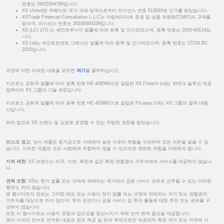
번호는 GB25204786입니다.
XS United은 쿠웨이트 국가 규제 당국으로부터 라이선스 번호 513918로 인가를 받았습니다.
XSTrade Financial Consultation L.L.C는 아랍에미리트 증권 및 상품 위원회('CMA')의 규제를
받으며, 라이선스 번호는 20200000339입니다.
XS (LC) LTD.는 세인트루시아 법률에 따라 등록 및 인가되었으며, 등록 번호는 2025-00114입
니다.
XS Ltd는 세인트빈센트 그레나딘 법률에 따라 등록 및 인가되었으며, 등록 번호는 27216 BC
2025입니다.
규정에 대한 자세한 내용을 보려면
여기
를 클릭하십시오.
키프로스 공화국 법률에 따라 등록 번호 HE 426566으로 설립된 XS Fintech Ltd는 핀테크 솔루션 제공
업체이자 XS 그룹의 기술 부문입니다.
키프로스 공화국 법률에 따라 등록 번호 HE 433983으로 설립된 Ficupay Ltd는 XS 그룹의 결제 대행
사입니다.
위의 법인은 XS 브랜드 및 상표로 운영할 수 있는 적법한 권한을 받았습니다.
리스크 경고:
당사 제품은 증거금으로 거래되며 높은 수준의 위험을 수반하며 모든 자본을 잃을 수 있
습니다. 이러한 제품은 모든 사람에게 적합하지 않을 수 있으므로 관련된 위험을 이해해야 합니다.
지역 제한:
XS 브랜드는 미국, 이란, 북한과 같은 특정 관할권의 거주자에게 서비스를 제공하지 않습니
다.
면책 조항:
XS는 현지 법률 또는 규제에 위배되는 국가에서 금융 서비스 권유로 간주될 수 있는 어떠한
행위도 하지 않습니다.
본 웹사이트의 정보는 그러한 배포 또는 사용이 현지 법률 또는 규정에 위배되는 국가 또는 관할권의
거주자를 대상으로 하지 않으며, 투자 조언이나 금융 서비스 및 투자 활동에 대한 추천 또는 권유를 구
성하지 않습니다.
또한 이 웹사이트는 사용자 경험과 접근성을 향상시키기 위해 언어 번역 옵션을 제공합니다.
영어 이외의 언어로 번역된 내용은 정보 제공 및 편의 목적으로만 제공되며 특정 국가 또는 지역에 거