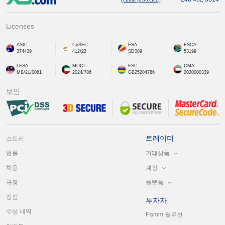
Licenses
ASIC
CySEC
FSA
FSCA
374409
412/22
SD089
53199
LFSA
MOCI
FSC
CMA
MB/21/0081
2024/786
GB25204786
2020000339
보안
트레이더
스토리
거래상품
법률
계정
채용
플랫폼
규정
장점
투자자
수상 내역
Pamm 솔루션