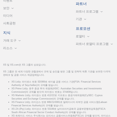
이벤트
파트너
보안
파트너 프로그램
미디어
기관
사회공헌
프로모션
지식
로열티
거래 도구
파트너 로열티 프로그램
리소스
XS 및 XS.com은 XS 그룹의 상표입니다.
XS 그룹은 전 세계 다양한 관할권에서 규제 및 승인을 받은 그룹 및 전략적 제휴 기관을 보유한 다국적
핀테크 및 금융 서비스 제공업체입니다.
XS Ltd는 라이센스 번호 SD089로 세이셸 금융 서비스 기관(FSA: Financial Services
Authority of Seychelles)의 규제를 받습니다.
XS Prime Ltd는 호주 증권 투자 위원회(ASIC: Australian Securities and Investments
Commission)의 규제를 받으며 라이센스 번호는 374409입니다.
XS Markets Ltd는 라이센스 번호 412/22로 키프로스 증권거래위원회(CySEC: Cyprus
Securities and Exchange Commission)의 규제를 받습니다.
XS Finance Ltd는 라이선스 번호 MB/21/0081로 말레이시아 라부안 금융 서비스청(Labuan
Financial Services Authority)의 규제를 받습니다.
XS ZA (Pty) Ltd는 라이선스 번호 53199로 남아프리카공화국 금융부문행위감독청(FSCA:
South African Financial Sector Conduct Authority)의 규제를 받습니다.
XS 트레이드 서비스 주식회사는 모리셔스 금융서비스위원회(FSC)의 규제를 받으며, 라이선스