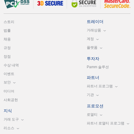
트레이더
스토리
거래상품
법률
계정
채용
플랫폼
규정
장점
투자자
수상 내역
Pamm 솔루션
이벤트
파트너
보안
파트너 프로그램
미디어
기관
사회공헌
프로모션
지식
로열티
거래 도구
파트너 로열티 프로그램
리소스