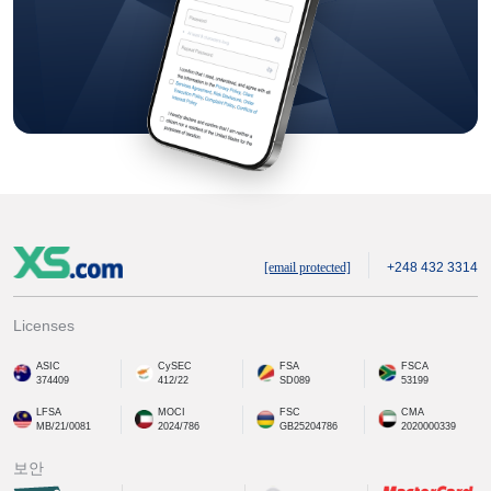
[email protected]
+248 432 3314
Licenses
ASIC
CySEC
FSA
FSCA
374409
412/22
SD089
53199
LFSA
MOCI
FSC
CMA
MB/21/0081
2024/786
GB25204786
2020000339
보안