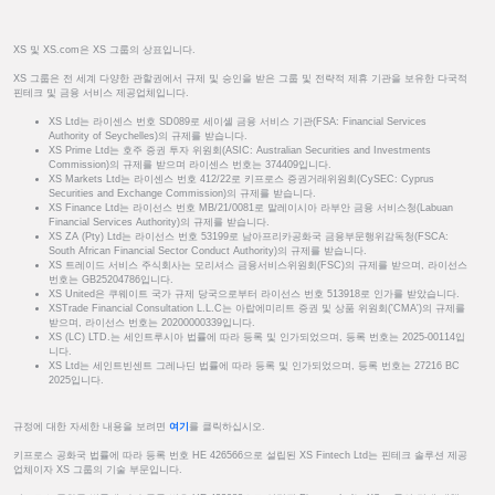
XS 및 XS.com은 XS 그룹의 상표입니다.
XS 그룹은 전 세계 다양한 관할권에서 규제 및 승인을 받은 그룹 및 전략적 제휴 기관을 보유한 다국적
핀테크 및 금융 서비스 제공업체입니다.
XS Ltd는 라이센스 번호 SD089로 세이셸 금융 서비스 기관(FSA: Financial Services
Authority of Seychelles)의 규제를 받습니다.
XS Prime Ltd는 호주 증권 투자 위원회(ASIC: Australian Securities and Investments
Commission)의 규제를 받으며 라이센스 번호는 374409입니다.
XS Markets Ltd는 라이센스 번호 412/22로 키프로스 증권거래위원회(CySEC: Cyprus
Securities and Exchange Commission)의 규제를 받습니다.
XS Finance Ltd는 라이선스 번호 MB/21/0081로 말레이시아 라부안 금융 서비스청(Labuan
Financial Services Authority)의 규제를 받습니다.
XS ZA (Pty) Ltd는 라이선스 번호 53199로 남아프리카공화국 금융부문행위감독청(FSCA:
South African Financial Sector Conduct Authority)의 규제를 받습니다.
XS 트레이드 서비스 주식회사는 모리셔스 금융서비스위원회(FSC)의 규제를 받으며, 라이선스
번호는 GB25204786입니다.
XS United은 쿠웨이트 국가 규제 당국으로부터 라이선스 번호 513918로 인가를 받았습니다.
XSTrade Financial Consultation L.L.C는 아랍에미리트 증권 및 상품 위원회('CMA')의 규제를
받으며, 라이선스 번호는 20200000339입니다.
XS (LC) LTD.는 세인트루시아 법률에 따라 등록 및 인가되었으며, 등록 번호는 2025-00114입
니다.
XS Ltd는 세인트빈센트 그레나딘 법률에 따라 등록 및 인가되었으며, 등록 번호는 27216 BC
2025입니다.
규정에 대한 자세한 내용을 보려면
여기
를 클릭하십시오.
키프로스 공화국 법률에 따라 등록 번호 HE 426566으로 설립된 XS Fintech Ltd는 핀테크 솔루션 제공
업체이자 XS 그룹의 기술 부문입니다.