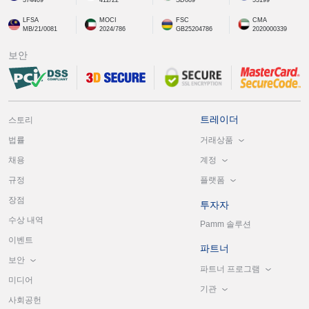
LFSA
MOCI
FSC
CMA
MB/21/0081
2024/786
GB25204786
2020000339
보안
트레이더
스토리
거래상품
법률
계정
채용
플랫폼
규정
장점
투자자
수상 내역
Pamm 솔루션
이벤트
파트너
보안
파트너 프로그램
미디어
기관
사회공헌