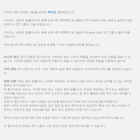
규정에 대한 자세한 내용을 보려면
여기
를 클릭하십시오.
키프로스 공화국 법률에 따라 등록 번호 HE 426566으로 설립된 XS Fintech Ltd는 핀테크 솔루션 제공
업체이자 XS 그룹의 기술 부문입니다.
키프로스 공화국 법률에 따라 등록 번호 HE 433983으로 설립된 Ficupay Ltd는 XS 그룹의 결제 대행
사입니다.
위의 법인은 XS 브랜드 및 상표로 운영할 수 있는 적법한 권한을 받았습니다.
리스크 경고:
당사 제품은 증거금으로 거래되며 높은 수준의 위험을 수반하며 모든 자본을 잃을 수 있
습니다. 이러한 제품은 모든 사람에게 적합하지 않을 수 있으므로 관련된 위험을 이해해야 합니다.
지역 제한:
XS 브랜드는 미국, 이란, 북한과 같은 특정 관할권의 거주자에게 서비스를 제공하지 않습니
다.
면책 조항:
XS는 현지 법률 또는 규제에 위배되는 국가에서 금융 서비스 권유로 간주될 수 있는 어떠한
행위도 하지 않습니다.
본 웹사이트의 정보는 그러한 배포 또는 사용이 현지 법률 또는 규정에 위배되는 국가 또는 관할권의
거주자를 대상으로 하지 않으며, 투자 조언이나 금융 서비스 및 투자 활동에 대한 추천 또는 권유를 구
성하지 않습니다.
또한 이 웹사이트는 사용자 경험과 접근성을 향상시키기 위해 언어 번역 옵션을 제공합니다.
영어 이외의 언어로 번역된 내용은 정보 제공 및 편의 목적으로만 제공되며 특정 국가 또는 지역에 거
주하는 개인에게 금융 서비스를 제공, 홍보 또는 권유하기 위한 것이 아닙니다.
투자자 보상 제도에 대한 규제 조항은 귀하가 어떤 XS 법인과 협력하고 있는지에 따라 다릅니다.
이 웹사이트의 정보는 XS 그룹의 서면 승인이 있는 경우에만 복사할 수 있습니다.