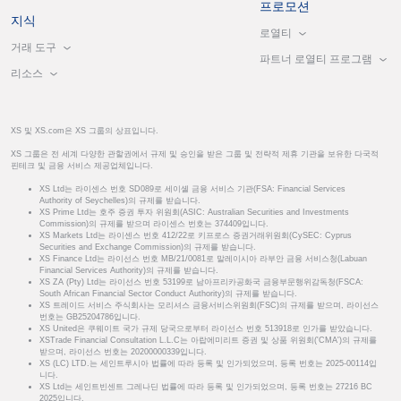
프로모션
지식
로열티
거래 도구
파트너 로열티 프로그램
리소스
XS 및 XS.com은 XS 그룹의 상표입니다.
XS 그룹은 전 세계 다양한 관할권에서 규제 및 승인을 받은 그룹 및 전략적 제휴 기관을 보유한 다국적
핀테크 및 금융 서비스 제공업체입니다.
XS Ltd는 라이센스 번호 SD089로 세이셸 금융 서비스 기관(FSA: Financial Services
Authority of Seychelles)의 규제를 받습니다.
XS Prime Ltd는 호주 증권 투자 위원회(ASIC: Australian Securities and Investments
Commission)의 규제를 받으며 라이센스 번호는 374409입니다.
XS Markets Ltd는 라이센스 번호 412/22로 키프로스 증권거래위원회(CySEC: Cyprus
Securities and Exchange Commission)의 규제를 받습니다.
XS Finance Ltd는 라이선스 번호 MB/21/0081로 말레이시아 라부안 금융 서비스청(Labuan
Financial Services Authority)의 규제를 받습니다.
XS ZA (Pty) Ltd는 라이선스 번호 53199로 남아프리카공화국 금융부문행위감독청(FSCA:
South African Financial Sector Conduct Authority)의 규제를 받습니다.
XS 트레이드 서비스 주식회사는 모리셔스 금융서비스위원회(FSC)의 규제를 받으며, 라이선스
번호는 GB25204786입니다.
XS United은 쿠웨이트 국가 규제 당국으로부터 라이선스 번호 513918로 인가를 받았습니다.
XSTrade Financial Consultation L.L.C는 아랍에미리트 증권 및 상품 위원회('CMA')의 규제를
받으며, 라이선스 번호는 20200000339입니다.
XS (LC) LTD.는 세인트루시아 법률에 따라 등록 및 인가되었으며, 등록 번호는 2025-00114입
니다.
XS Ltd는 세인트빈센트 그레나딘 법률에 따라 등록 및 인가되었으며, 등록 번호는 27216 BC
2025입니다.