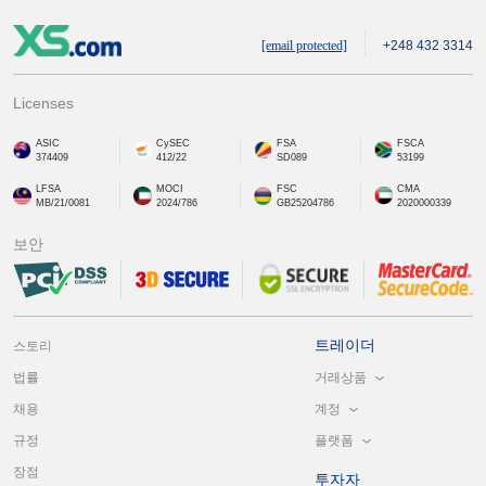
[email protected]
+248 432 3314
Licenses
ASIC
CySEC
FSA
FSCA
374409
412/22
SD089
53199
LFSA
MOCI
FSC
CMA
MB/21/0081
2024/786
GB25204786
2020000339
보안
트레이더
스토리
거래상품
법률
계정
채용
플랫폼
규정
장점
투자자