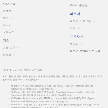
수상 내역
Pamm 솔루션
이벤트
파트너
보안
파트너 프로그램
미디어
기관
사회공헌
프로모션
지식
로열티
거래 도구
파트너 로열티 프로그램
리소스
XS 및 XS.com은 XS 그룹의 상표입니다.
XS 그룹은 전 세계 다양한 관할권에서 규제 및 승인을 받은 그룹 및 전략적 제휴 기관을 보유한 다국적
핀테크 및 금융 서비스 제공업체입니다.
XS Ltd는 라이센스 번호 SD089로 세이셸 금융 서비스 기관(FSA: Financial Services
Authority of Seychelles)의 규제를 받습니다.
XS Prime Ltd는 호주 증권 투자 위원회(ASIC: Australian Securities and Investments
Commission)의 규제를 받으며 라이센스 번호는 374409입니다.
XS Markets Ltd는 라이센스 번호 412/22로 키프로스 증권거래위원회(CySEC: Cyprus
Securities and Exchange Commission)의 규제를 받습니다.
XS Finance Ltd는 라이선스 번호 MB/21/0081로 말레이시아 라부안 금융 서비스청(Labuan
Financial Services Authority)의 규제를 받습니다.