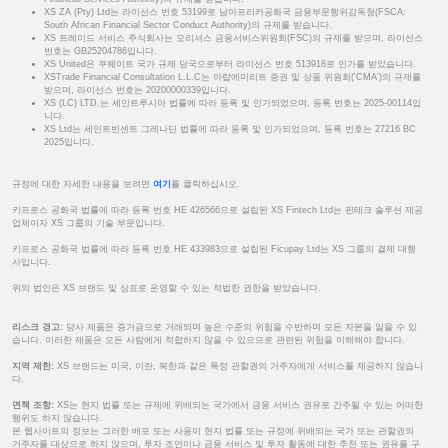
XS ZA (Pty) Ltd는 라이선스 번호 53199로 남아프리카공화국 금융부문행위감독청(FSCA:
South African Financial Sector Conduct Authority)의 규제를 받습니다.
XS 트레이드 서비스 주식회사는 모리셔스 금융서비스위원회(FSC)의 규제를 받으며, 라이선스
번호는 GB25204786입니다.
XS United은 쿠웨이트 국가 규제 당국으로부터 라이선스 번호 513918로 인가를 받았습니다.
XSTrade Financial Consultation L.L.C는 아랍에미리트 증권 및 상품 위원회('CMA')의 규제를
받으며, 라이선스 번호는 20200000339입니다.
XS (LC) LTD.는 세인트루시아 법률에 따라 등록 및 인가되었으며, 등록 번호는 2025-00114입
니다.
XS Ltd는 세인트빈센트 그레나딘 법률에 따라 등록 및 인가되었으며, 등록 번호는 27216 BC
2025입니다.
규정에 대한 자세한 내용을 보려면
여기
를 클릭하십시오.
키프로스 공화국 법률에 따라 등록 번호 HE 426566으로 설립된 XS Fintech Ltd는 핀테크 솔루션 제공
업체이자 XS 그룹의 기술 부문입니다.
키프로스 공화국 법률에 따라 등록 번호 HE 433983으로 설립된 Ficupay Ltd는 XS 그룹의 결제 대행
사입니다.
위의 법인은 XS 브랜드 및 상표로 운영할 수 있는 적법한 권한을 받았습니다.
리스크 경고:
당사 제품은 증거금으로 거래되며 높은 수준의 위험을 수반하며 모든 자본을 잃을 수 있
습니다. 이러한 제품은 모든 사람에게 적합하지 않을 수 있으므로 관련된 위험을 이해해야 합니다.
지역 제한:
XS 브랜드는 미국, 이란, 북한과 같은 특정 관할권의 거주자에게 서비스를 제공하지 않습니
다.
면책 조항:
XS는 현지 법률 또는 규제에 위배되는 국가에서 금융 서비스 권유로 간주될 수 있는 어떠한
행위도 하지 않습니다.
본 웹사이트의 정보는 그러한 배포 또는 사용이 현지 법률 또는 규정에 위배되는 국가 또는 관할권의
거주자를 대상으로 하지 않으며, 투자 조언이나 금융 서비스 및 투자 활동에 대한 추천 또는 권유를 구