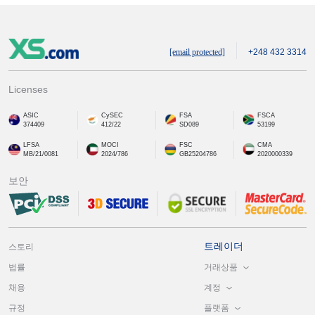
[email protected]
+248 432 3314
Licenses
ASIC
CySEC
FSA
FSCA
374409
412/22
SD089
53199
LFSA
MOCI
FSC
CMA
MB/21/0081
2024/786
GB25204786
2020000339
보안
트레이더
스토리
거래상품
법률
계정
채용
플랫폼
규정