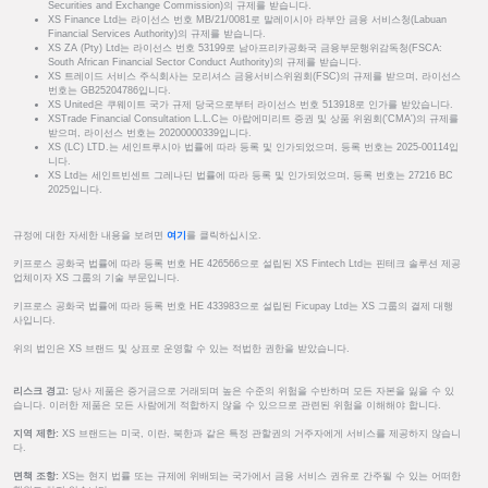
Securities and Exchange Commission)의 규제를 받습니다.
XS Finance Ltd는 라이선스 번호 MB/21/0081로 말레이시아 라부안 금융 서비스청(Labuan
Financial Services Authority)의 규제를 받습니다.
XS ZA (Pty) Ltd는 라이선스 번호 53199로 남아프리카공화국 금융부문행위감독청(FSCA:
South African Financial Sector Conduct Authority)의 규제를 받습니다.
XS 트레이드 서비스 주식회사는 모리셔스 금융서비스위원회(FSC)의 규제를 받으며, 라이선스
번호는 GB25204786입니다.
XS United은 쿠웨이트 국가 규제 당국으로부터 라이선스 번호 513918로 인가를 받았습니다.
XSTrade Financial Consultation L.L.C는 아랍에미리트 증권 및 상품 위원회('CMA')의 규제를
받으며, 라이선스 번호는 20200000339입니다.
XS (LC) LTD.는 세인트루시아 법률에 따라 등록 및 인가되었으며, 등록 번호는 2025-00114입
니다.
XS Ltd는 세인트빈센트 그레나딘 법률에 따라 등록 및 인가되었으며, 등록 번호는 27216 BC
2025입니다.
규정에 대한 자세한 내용을 보려면
여기
를 클릭하십시오.
키프로스 공화국 법률에 따라 등록 번호 HE 426566으로 설립된 XS Fintech Ltd는 핀테크 솔루션 제공
업체이자 XS 그룹의 기술 부문입니다.
키프로스 공화국 법률에 따라 등록 번호 HE 433983으로 설립된 Ficupay Ltd는 XS 그룹의 결제 대행
사입니다.
위의 법인은 XS 브랜드 및 상표로 운영할 수 있는 적법한 권한을 받았습니다.
리스크 경고:
당사 제품은 증거금으로 거래되며 높은 수준의 위험을 수반하며 모든 자본을 잃을 수 있
습니다. 이러한 제품은 모든 사람에게 적합하지 않을 수 있으므로 관련된 위험을 이해해야 합니다.
지역 제한:
XS 브랜드는 미국, 이란, 북한과 같은 특정 관할권의 거주자에게 서비스를 제공하지 않습니
다.
면책 조항:
XS는 현지 법률 또는 규제에 위배되는 국가에서 금융 서비스 권유로 간주될 수 있는 어떠한