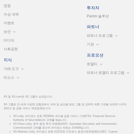
장점
투자자
수상 내역
Pamm 솔루션
이벤트
파트너
보안
파트너 프로그램
미디어
기관
사회공헌
프로모션
지식
로열티
거래 도구
파트너 로열티 프로그램
리소스
XS 및 XS.com은 XS 그룹의 상표입니다.
XS 그룹은 전 세계 다양한 관할권에서 규제 및 승인을 받은 그룹 및 전략적 제휴 기관을 보유한 다국적
핀테크 및 금융 서비스 제공업체입니다.
XS Ltd는 라이센스 번호 SD089로 세이셸 금융 서비스 기관(FSA: Financial Services
Authority of Seychelles)의 규제를 받습니다.
XS Prime Ltd는 호주 증권 투자 위원회(ASIC: Australian Securities and Investments
Commission)의 규제를 받으며 라이센스 번호는 374409입니다.
XS Markets Ltd는 라이센스 번호 412/22로 키프로스 증권거래위원회(CySEC: Cyprus